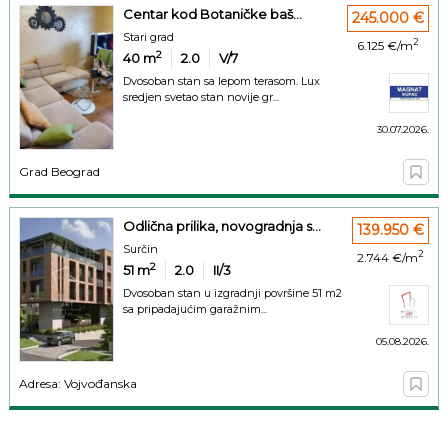
Centar kod Botaničke baš...
245.000 €
Stari grad
2
6.125 €/m
2
40
m
2.0
V/7
Dvosoban stan sa lepom terasom. Lux
sredjen svetao stan novije gr...
30.07.2026.
Grad Beograd
Odlična prilika, novogradnja s...
139.950 €
Surčin
2
2.744 €/m
2
51
m
2.0
II/3
Dvosoban stan u izgradnji površine 51 m2
sa pripadajućim garažnim...
05.08.2026.
Adresa: Vojvođanska