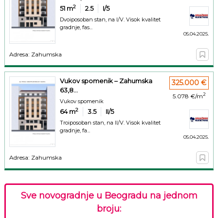
2
51
m
2.5
I/5
Dvoiposoban stan, na I/V. Visok kvalitet
gradnje, fas...
05.04.2025.
Adresa: Zahumska
Vukov spomenik – Zahumska
325.000 €
63,8...
2
5.078 €/m
Vukov spomenik
2
64
m
3.5
II/5
Troiposoban stan, na II/V. Visok kvalitet
gradnje, fa...
05.04.2025.
Adresa: Zahumska
Sve novogradnje u Beogradu na jednom
broju: