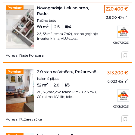
Novogradnja, Lekino brdo,
Premium
220.400 €
Rade...
2
3.800 €/m
Pašino brdo
2
58
m
2.5
III/4
2.5, 58 m2(terasa 7m2), podno grejanje,
inverter klima, ALU-stola...
08.07.2026.
Adresa: Rade Končara
2.0 stan na Vračaru, Požarevač...
Premium
313.200 €
Kalenić pijaca
2
6.023 €/m
2
52
m
2.0
I/5
2.0, 52,2m2, dve terase (5m2 + 3.5 m2),
CG+klima, I/V, lift, tele...
03.08.2026.
Adresa: Požarevačka