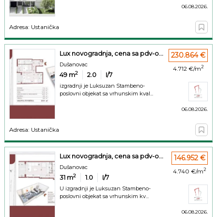
06.08.2026.
Adresa: Ustanička
Lux novogradnja, cena sa pdv-o...
230.864 €
Dušanovac
2
4.712 €/m
2
49
m
2.0
I/7
izgradnji je Luksuzan Stambeno-
poslovni objekat sa vrhunskim kval...
06.08.2026.
Adresa: Ustanička
Lux novogradnja, cena sa pdv-o...
146.952 €
Dušanovac
2
4.740 €/m
2
31
m
1.0
I/7
U izgradnji je Luksuzan Stambeno-
poslovni objekat sa vrhunskim kv...
06.08.2026.