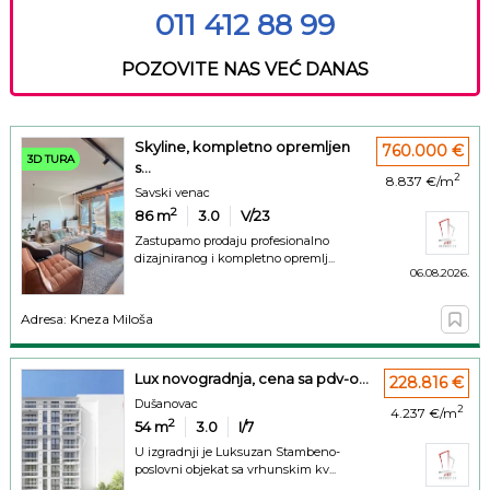
011 412 88 99
POZOVITE NAS VEĆ DANAS
Skyline, kompletno opremljen
760.000 €
3D TURA
s...
2
8.837 €/m
Savski venac
2
86
m
3.0
V/23
Zastupamo prodaju profesionalno
dizajniranog i kompletno opremlj...
06.08.2026.
Adresa: Kneza Miloša
Lux novogradnja, cena sa pdv-o...
228.816 €
Dušanovac
2
4.237 €/m
2
54
m
3.0
I/7
U izgradnji je Luksuzan Stambeno-
poslovni objekat sa vrhunskim kv...