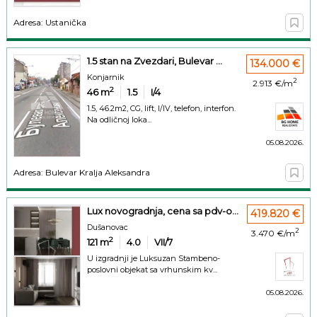
Adresa: Ustanička
1.5 stan na Zvezdari, Bulevar ...
134.000 €
Konjarnik
2
2.913 €/m
2
46
m
1.5
I/4
1.5, 46.2m2, CG, lift, I/IV, telefon, interfon.
Na odličnoj loka...
05.08.2026.
Adresa: Bulevar Kralja Aleksandra
Lux novogradnja, cena sa pdv-o...
419.820 €
Dušanovac
2
3.470 €/m
2
121
m
4.0
VII/7
U izgradnji je Luksuzan Stambeno-
poslovni objekat sa vrhunskim kv...
05.08.2026.