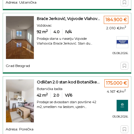
Adresa: Ustanička
Braće Jerković, Vojvode Vlahov...
184.900 €
Voždovac
2
2.010 €/m
2
92
m
4.0
IV/4
Prodaja stana u naselju Vojvode
Vlahovića Braće Jerković. Stan du...
05.08.2026.
Grad Beograd
Odličan 2.0 stan kod Botaničke...
175.000 €
Botanička bašta
2
4.167 €/m
2
42
m
2.0
VI/6
Prodaje se dvosoban stan površine 42
m2, smešten na šestom, ujedn...
05.08.2026.
Adresa: Porečka