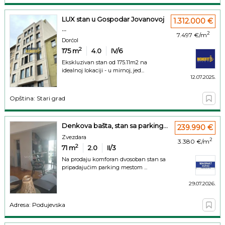
LUX stan u Gospodar Jovanovoj
1.312.000 €
...
2
7.497 €/m
Dorćol
2
175
m
4.0
IV/6
Ekskluzivan stan od 175.11m2 na
idealnoj lokaciji - u mirnoj, jed...
12.07.2025.
Opština: Stari grad
Denkova bašta, stan sa parking...
239.990 €
Zvezdara
2
3.380 €/m
2
71
m
2.0
II/3
Na prodaju komforan dvosoban stan sa
pripadajućim parking mestom ...
29.07.2026.
Adresa: Podujevska