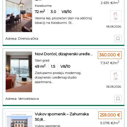
2
2.639 €/m
Karaburma
2
72
m
3.0
VIII/10
Veoma lep, prozračan stan na odličnoj
lokaciji na Karaburmi. St...
06.08.2026.
Adresa: Drenovačka
Novi Dorćol, dizajnerski uređe...
360.000 €
Stari grad
2
7.347 €/m
2
49
m
1.5
VIII/10
Zastupamo prodaju modernog,
dizajnerski uređenog studio
apartmana...
06.08.2026.
Adresa: Venizelosova
Vukov spomenik – Zahumska
259.000 €
50,8...
2
5.078 €/m
Vukov spomenik