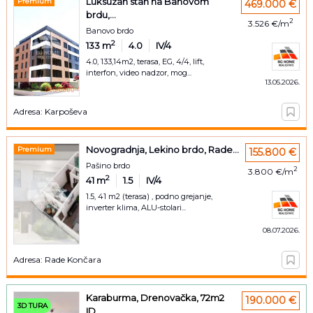
Luksuzan stan na Banovom
Premium
469.000 €
brdu,...
2
3.526 €/m
Banovo brdo
2
133
m
4.0
IV/4
4.0, 133,14m2, terasa, EG, 4/4, lift,
interfon, video nadzor, mog...
13.05.2026.
Adresa: Karpoševa
Novogradnja, Lekino brdo, Rade...
Premium
155.800 €
Pašino brdo
2
3.800 €/m
2
41
m
1.5
IV/4
1.5, 41 m2 (terasa) , podno grejanje,
inverter klima, ALU-stolari...
08.07.2026.
Adresa: Rade Končara
Karaburma, Drenovačka, 72m2
190.000 €
3D TURA
ID...