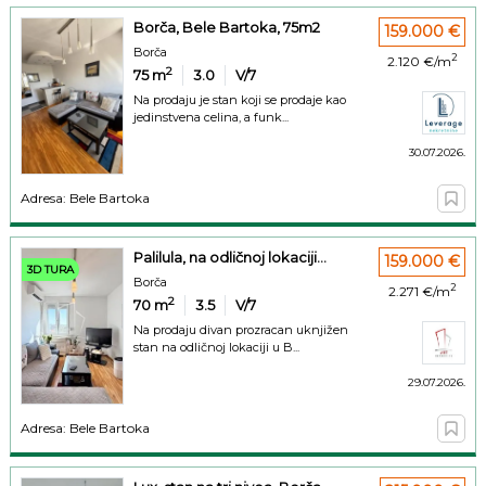
Borča, Bele Bartoka, 75m2
159.000 €
Borča
2
2.120 €/m
2
75
m
3.0
V/7
Na prodaju je stan koji se prodaje kao
jedinstvena celina, a funk...
30.07.2026.
Adresa: Bele Bartoka
Palilula, na odličnoj lokaciji...
159.000 €
3D TURA
Borča
2
2.271 €/m
2
70
m
3.5
V/7
Na prodaju divan prozracan uknjižen
stan na odličnoj lokaciji u B...
29.07.2026.
Adresa: Bele Bartoka