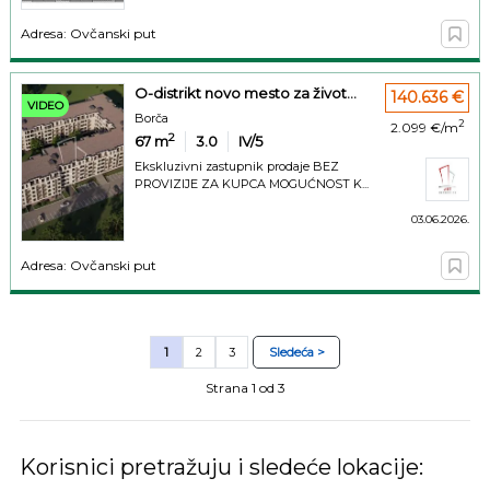
Adresa: Ovčanski put
O-distrikt novo mesto za život...
140.636 €
VIDEO
Borča
2
2.099 €/m
2
67
m
3.0
IV/5
Ekskluzivni zastupnik prodaje BEZ
PROVIZIJE ZA KUPCA MOGUĆNOST K...
03.06.2026.
Adresa: Ovčanski put
1
2
3
Sledeća >
Strana 1 od 3
Korisnici pretražuju i sledeće lokacije: