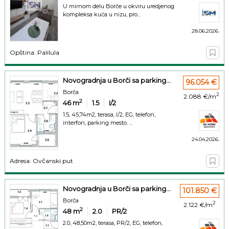
U mirnom delu Borče u okviru uredjenog
kompleksa kuća u nizu, pro...
28.06.2026.
Opština: Palilula
Novogradnja u Borči sa parking...
96.054 €
Borča
2
2.088 €/m
2
46
m
1.5
I/2
1.5, 45,74m2, terasa, I/2, EG, telefon,
interfon, parking mesto. ...
24.04.2026.
Adresa: Ovčanski put
Novogradnja u Borči sa parking...
101.850 €
Borča
2
2.122 €/m
2
48
m
2.0
PR/2
2.0, 48,50m2, terasa, PR/2, EG, telefon,