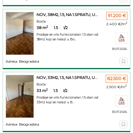
NOV, 38M2, 1.5, NA 1.SPRATU, U...
91.200 €
Borča
2
2.400 €/m
2
38
m
1.5
I/2
Prodaje se vrlo funkcionalan 1.5 stan od
38m2 koji se nalazi u Bo...
30.07.2026.
Adresa: Beogradska
NOV, 33M2, 1.5, NA 1.SPRATU, U...
82.500 €
Borča
2
2.500 €/m
2
33
m
1.5
I/2
Prodaje se vrlo funkcionalan 1.5 stan od
33m2 koji se nalazi u B...
30.07.2026.
Adresa: Beogradska