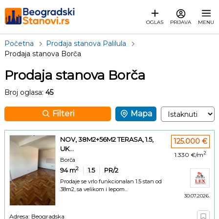
OGLAS
PRIJAVA
MENU
Početna
Prodaja stanova Palilula
Prodaja stanova Borča
Prodaja stanova Borča
Broj oglasa:
45
Filteri
Mapa
NOV, 38M2+56M2 TERASA, 1.5,
125.000 €
UK...
2
1.330 €/m
Borča
2
94
m
1.5
PR/2
Prodaje se vrlo funkcionalan 1.5 stan od
38m2, sa velikom i lepom...
30.07.2026.
Adresa: Beogradska