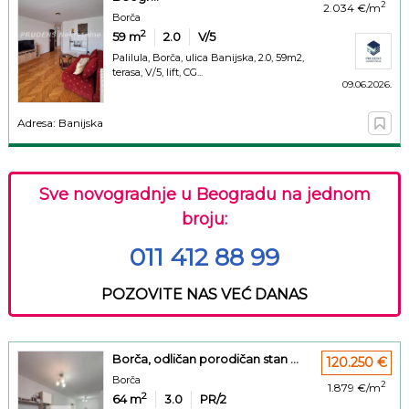
2
2.034 €/m
Borča
2
59
m
2.0
V/5
Palilula, Borča, ulica Banijska, 2.0, 59m2,
terasa, V/5, lift, CG...
09.06.2026.
Adresa: Banijska
Sve novogradnje u Beogradu na jednom
broju:
011 412 88 99
POZOVITE NAS VEĆ DANAS
Borča, odličan porodičan stan ...
120.250 €
Borča
2
1.879 €/m
2
64
m
3.0
PR/2