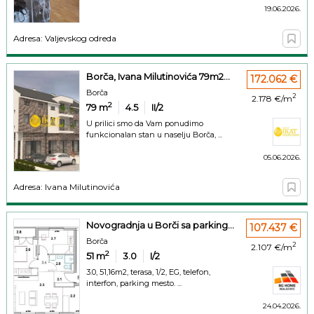
19.06.2026.
Adresa: Valjevskog odreda
Borča, Ivana Milutinovića 79m2...
172.062 €
Borča
2
2.178 €/m
2
79
m
4.5
II/2
U prilici smo da Vam ponudimo
funkcionalan stan u naselju Borča, ...
05.06.2026.
Adresa: Ivana Milutinovića
Novogradnja u Borči sa parking...
107.437 €
Borča
2
2.107 €/m
2
51
m
3.0
I/2
3.0, 51,16m2, terasa, 1/2, EG, telefon,
interfon, parking mesto. ...
24.04.2026.