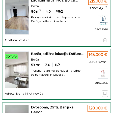
Lux, stan na tri nivoa, Borča,...
215.000 €
Borča
2
2.500 €/m
2
86
m
4.0
PR/2
Prodaje se ekskluzivan triplex stan u
Borči, smešten u kvalitetno...
25.07.2026.
Opština: Palilula
Borča, odlična lokacija ID#Beo...
148.000 €
3D TURA
Borča
2
2.508 €/m
2
59
m
3.0
III/3
Trosoban stan koji se nalazi na jednoj
od najtraženijih lokacija ...
21.07.2026.
Adresa: Ivana Milutinovića
Dvosoban, 59m2, Banijska
120.000 €
Beogr...