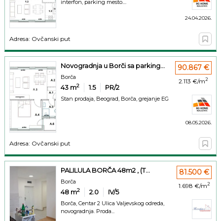
interfon, parking mesto....
24.04.2026.
Adresa: Ovčanski put
Novogradnja u Borči sa parking...
90.867 €
Borča
2
2.113 €/m
2
43
m
1.5
PR/2
Stan prodaja, Beograd, Borča, grejanje EG
08.05.2026.
Adresa: Ovčanski put
PALILULA BORČA 48m2 , (T...
81.500 €
Borča
2
1.698 €/m
2
48
m
2.0
IV/5
Borča, Centar 2 Ulica Valjevskog odreda,
novogradnja. Proda...