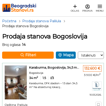
OGLAS
PRIJAVA
MENU
Početna
Prodaja stanova Palilula
Prodaja stanova Bogoslovija
Prodaja stanova Bogoslovija
Broj oglasa:
14
Filteri
Mapa
Karaburma, Bogoslovija, 34,5 m...
132.600 €
Bogoslovija
2
3.900 €/m
2
34
m
1.5
I/3
Karaburma, OFK stadion – 1.5 stan 34,5
m² Na atraktivnoj lokacij...
10.03.2026.
Opština: Palilula