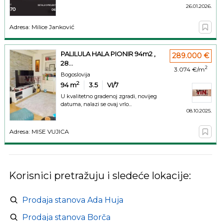
26.01.2026.
Adresa: Milice Janković
PALILULA HALA PIONIR 94m2 ,
289.000 €
28...
2
3.074 €/m
Bogoslovija
2
94
m
3.5
VI/7
U kvalitetno gradenoj zgradi, novijeg
datuma, nalazi se ovaj vrlo...
08.10.2025.
Adresa: MISE VUJICA
Korisnici pretražuju i sledeće lokacije:
Prodaja stanova Ada Huja
Prodaja stanova Borča