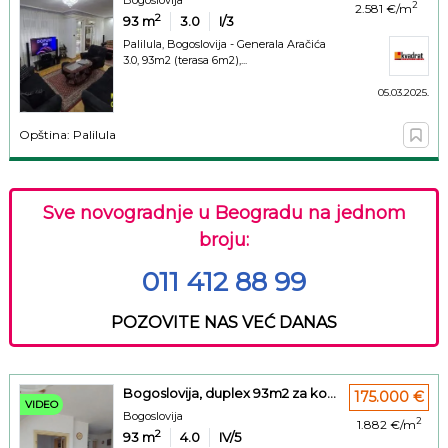
2
2.581 €/m
2
93
m
3.0
I/3
Palilula, Bogoslovija - Generala Aračića
3.0, 93m2 (terasa 6m2),...
05.03.2025.
Opština: Palilula
Sve novogradnje u Beogradu na jednom
broju:
011 412 88 99
POZOVITE NAS VEĆ DANAS
Bogoslovija, duplex 93m2 za ko...
175.000 €
VIDEO
Bogoslovija
2
1.882 €/m
2
93
m
4.0
IV/5