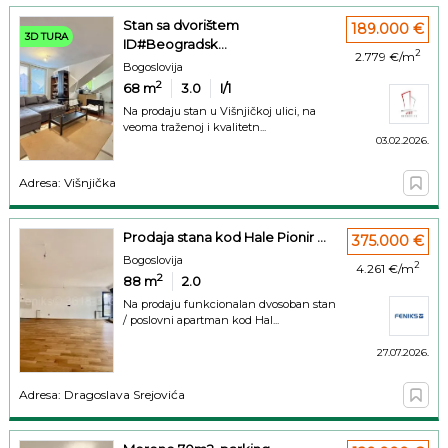
Stan sa dvorištem
189.000 €
3D TURA
ID#Beogradsk...
2
2.779 €/m
Bogoslovija
2
68
m
3.0
I/1
Na prodaju stan u Višnjičkoj ulici, na
veoma traženoj i kvalitetn...
03.02.2026.
Adresa: Višnjička
Prodaja stana kod Hale Pionir ...
375.000 €
Bogoslovija
2
4.261 €/m
2
88
m
2.0
Na prodaju funkcionalan dvosoban stan
/ poslovni apartman kod Hal...
27.07.2026.
Adresa: Dragoslava Srejovića