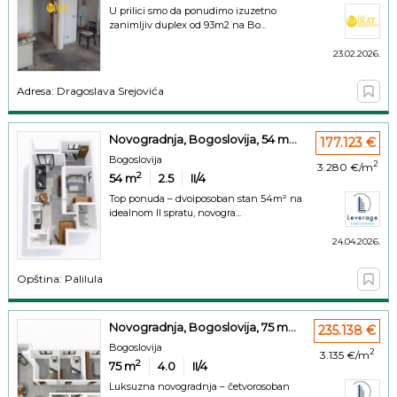
U prilici smo da ponudimo izuzetno
zanimljiv duplex od 93m2 na Bo...
23.02.2026.
Adresa: Dragoslava Srejovića
Novogradnja, Bogoslovija, 54 m...
177.123 €
Bogoslovija
2
3.280 €/m
2
54
m
2.5
II/4
Top ponuda – dvoiposoban stan 54m² na
idealnom II spratu, novogra...
24.04.2026.
Opština: Palilula
Novogradnja, Bogoslovija, 75 m...
235.138 €
Bogoslovija
2
3.135 €/m
2
75
m
4.0
II/4
Luksuzna novogradnja – četvorosoban