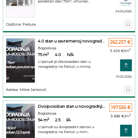
porodičan stan 75m², vrhunski...
24.04.2026.
Opština: Palilula
4.0 stan u savremenoj novograd...
262.237 €
Bogoslovija
2
3.496 €/m
2
75
m
4.0
IV/4
U ponudi je četvorosoban stan u
novogradnji na Paliluli, u mirnoj...
01.02.2026.
Adresa: Milice Janković
Dvoiposoban stan u novogradnji...
197.536 €
Bogoslovija
2
3.658 €/m
2
54
m
2.5
I/4
U ponudi su dvoiposobni stanovi u
novogradnji na Paliluli, u mirn...