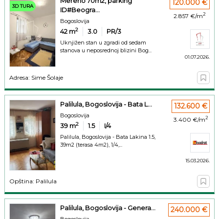
Mereno 70m2, parking
120.000 €
3D TURA
ID#Beogra...
2
2.857 €/m
Bogoslovija
2
42
m
3.0
PR/3
Uknjižen stan u zgradi od sedam
stanova u neposrednoj blizini Bog...
01.07.2026.
Adresa: Sime Šolaje
Palilula, Bogoslovija - Bata L...
132.600 €
Bogoslovija
2
3.400 €/m
2
39
m
1.5
I/4
Palilula, Bogoslovija - Bata Lakina 1.5,
39m2 (terasa 4m2), 1/4,...
15.03.2026.
Opština: Palilula
Palilula, Bogoslovija - Genera...
240.000 €
Bogoslovija