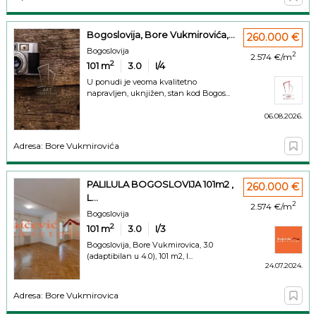
Bogoslovija, Bore Vukmirovića,...
260.000 €
Bogoslovija
2
2.574 €/m
2
101
m
3.0
I/4
U ponudi je veoma kvalitetno
napravljen, uknjižen, stan kod Bogos...
06.08.2026.
Adresa: Bore Vukmirovića
PALILULA BOGOSLOVIJA 101m2 ,
260.000 €
L...
2
2.574 €/m
Bogoslovija
2
101
m
3.0
I/3
Bogoslovija, Bore Vukmirovica, 3.0
(adaptibilan u 4.0), 101 m2, l...
24.07.2024.
Adresa: Bore Vukmirovica