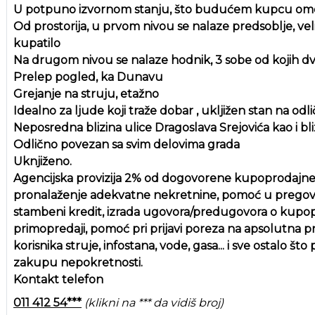
U potpuno izvornom stanju, što budućem kupcu omog
Od prostorija, u prvom nivou se nalaze predsoblje, vel
kupatilo
Na drugom nivou se nalaze hodnik, 3 sobe od kojih dve
Prelep pogled, ka Dunavu
Grejanje na struju, etažno
Idealno za ljude koji traže dobar , ukljižen stan na odličn
Neposredna blizina ulice Dragoslava Srejovića kao i bli
Odlično povezan sa svim delovima grada
Uknjiženo.
Agencijska provizija 2% od dogovorene kupoprodajne
pronalaženje adekvatne nekretnine, pomoć u pregovor
stambeni kredit, izrada ugovora/predugovora o kupopro
primopredaji, pomoć pri prijavi poreza na apsolutna 
korisnika struje, infostana, vode, gasa... i sve ostal
zakupu nepokretnosti.
Kontakt telefon
011 412 54***
(klikni na *** da vidiš broj)