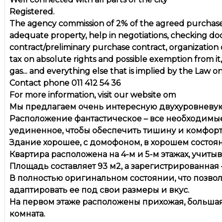
Registered.
The agency commission of 2% of the agreed purchase 
adequate property, help in negotiations, checking do
contract/preliminary purchase contract, organization
tax on absolute rights and possible exemption from it, 
gas... and everything else that is implied by the Law o
Contact phone 011 412 54 36
For more information, visit our website om
Мы предлагаем очень интересную двухуровневую
Расположение фантастическое – все необходимые 
уединенное, чтобы обеспечить тишину и комфорт
Здание хорошее, с домофоном, в хорошем состоян
Квартира расположена на 4-м и 5-м этажах, учитыв
Площадь составляет 93 м2, а зарегистрированная –
В полностью оригинальном состоянии, что позво
адаптировать ее под свои размеры и вкус.
На первом этаже расположены прихожая, большая 
комната.