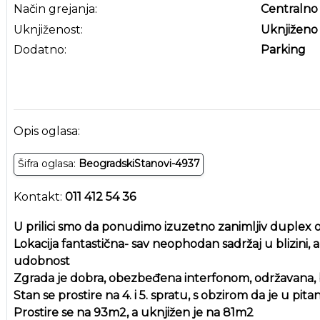
Način grejanja:
Centralno
Uknjiženost:
Uknjiženo
Dodatno:
Parking
Opis oglasa:
Šifra oglasa:
BeogradskiStanovi-4937
Kontakt:
011 412 54 36
U prilici smo da ponudimo izuzetno zanimljiv duplex 
Lokacija fantastična- sav neophodan sadržaj u blizini
udobnost
Zgrada je dobra, obezbeđena interfonom, održavana, b
Stan se prostire na 4. i 5. spratu, s obzirom da je u pit
Prostire se na 93m2, a uknjižen je na 81m2