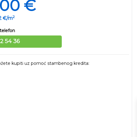
000 €
2
72 €/m
telefon
12 54 36
 možete kupiti uz pomoć stambenog kredita: