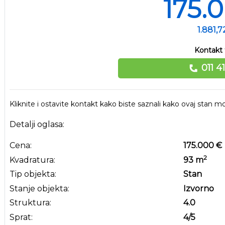
175.
1.881,
Kontakt 
011 4
Kliknite i ostavite kontakt kako biste saznali kako ovaj stan
Detalji oglasa:
Cena:
175.000 €
2
Kvadratura:
93
m
Tip objekta:
Stan
Stanje objekta:
Izvorno
Struktura:
4.0
Sprat:
4
/5