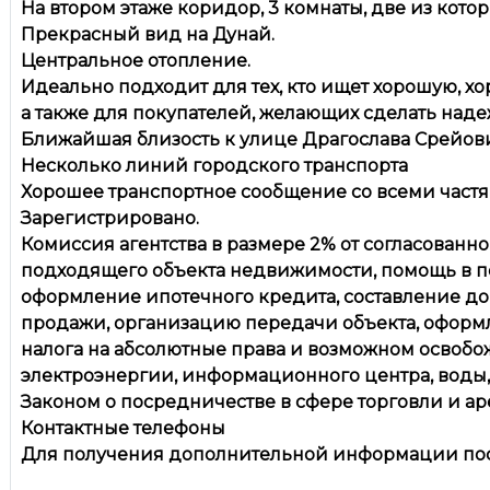
На втором этаже коридор, 3 комнаты, две из кото
Прекрасный вид на Дунай.
Центральное отопление.
Идеально подходит для тех, кто ищет хорошую, х
а также для покупателей, желающих сделать над
Ближайшая близость к улице Драгослава Срейови
Несколько линий городского транспорта
Хорошее транспортное сообщение со всеми част
Зарегистрировано.
Комиссия агентства в размере 2% от согласованн
подходящего объекта недвижимости, помощь в п
оформление ипотечного кредита, составление до
продажи, организацию передачи объекта, оформ
налога на абсолютные права и возможном освобо
электроэнергии, информационного центра, воды, г
Законом о посредничестве в сфере торговли и а
Контактные телефоны
Для получения дополнительной информации пос