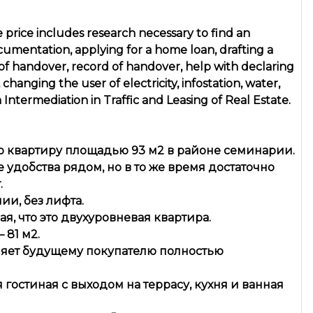
price includes research necessary to find an
cumentation, applying for a home loan, drafting a
 of handover, record of handover, help with declaring
changing the user of electricity, infostation, water,
n Intermediation in Traffic and Leasing of Real Estate.
 квартиру площадью 93 м2 в районе семинарии.
удобства рядом, но в то же время достаточно
.
ии, без лифта.
ая, что это двухуровневая квартира.
 81 м2.
ляет будущему покупателю полностью
гостиная с выходом на террасу, кухня и ванная