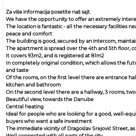
Za više informacija posetite naš sajt.
We have the opportunity to offer an extremely inter
The location is fantastic - all the necessary facilities
peace and comfort
The building is good, secured by an intercom, mainta
The apartment is spread over the 4th and 5th floor, co
It covers 93m2, and is registered at 81m2
In completely original condition, which allows the f
and taste
Of the rooms, on the first level there are entrance hall
kitchen and bathroom
On the second level there are a hallway, 3 rooms, two
Beautiful view, towards the Danube
Central heating
Ideal for people who are looking for a good, well-equi
buyers who want a safe investment
The immediate vicinity of Dragoslav Srejović Street, as 
Well connected with all parts of the city