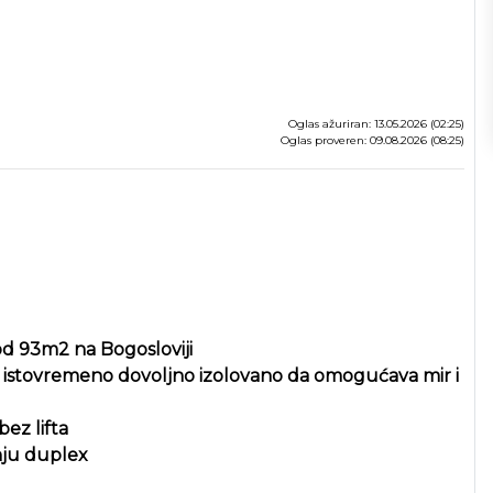
Oglas ažuriran: 13.05.2026 (02:25)
Oglas proveren: 09.08.2026 (08:25)
od 93m2 na Bogosloviji
, a istovremeno dovoljno izolovano da omogućava mir i
ez lifta
anju duplex