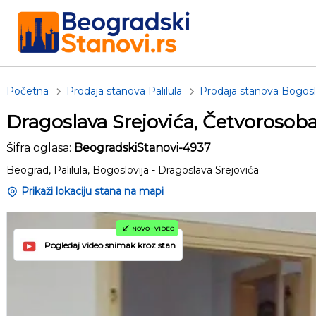
Početna
Prodaja stanova Palilula
Prodaja stanova Bogosl
Dragoslava Srejovića, Četvorosob
Šifra oglasa:
BeogradskiStanovi-4937
Beograd, Palilula, Bogoslovija - Dragoslava Srejovića
Prikaži lokaciju stana na mapi
NOVO - VIDEO
Pogledaj video snimak kroz stan