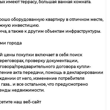
рых имеют террасу, большая ванная комната.
орошо оборудованную квартиру в отличном месте,
ежную инвестицию.
ча, а также к другим объектам инфраструктуры.
ями города
ой цены покупки включает в себя поиск
ереговорах, проверку документации,
говора/предварительного договора купли-
ление акта передачи, помощь в декларировании
ждении от него, изменение потребителя
аза... и все остальное, что предусмотрено
ренды недвижимости.
етите наш веб-сайт