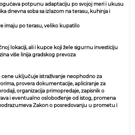
ućava potpunu adaptaciju po svojoj meri i ukusu
ika dnevna soba sa izlazom na terasu, kuhinja i
 imaju po terasu, veliko kupatilo
oj lokaciji, ali i kupce koji žele sigurnu investiciju
zina više linija gradskog prevoza
 cene uključuje istraživanje neophodno za
ima, provera dokumentacije, apliciranje za
daji, organizacija primopredaje, zapisnik o
prava i eventualno oslobođenje od istog, promena
o što podrazumeva Zakon o posredovanju u prometu i