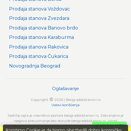
Prodaja stanova Voždovac
Prodaja stanova Zvezdara
Prodaja stanova Banovo brdo
Prodaja stanova Karaburma
Prodaja stanova Rakovica
Prodaja stanova Čukarica
Novogradnja Beograd
Oglašavanje
Copyright
2026 | Beogradskistanovi.rs
Uslovi korišćenja
Sadržaj sajta je vlasništvo portala beogradskistanovi.rs. Zabranjeno je
njegovo preuzimanje bez dozvole beogradskistanovi.rs, zarad
NOVO NA SAJTU
komercijalne upotrebe ili u druge svrhe, osim za lične potrebe posetilaca
Koristimo Cookie-je da bismo obezbedili dobro korisničko