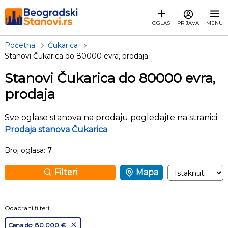
OGLAS
PRIJAVA
MENU
Početna
Čukarica
Stanovi Čukarica do 80000 evra, prodaja
Stanovi Čukarica do 80000 evra,
prodaja
Sve oglase stanova na prodaju pogledajte na stranici:
Prodaja stanova Čukarica
Broj oglasa:
7
Filteri
Mapa
Odabrani filteri:
Cena do: 80.000 €