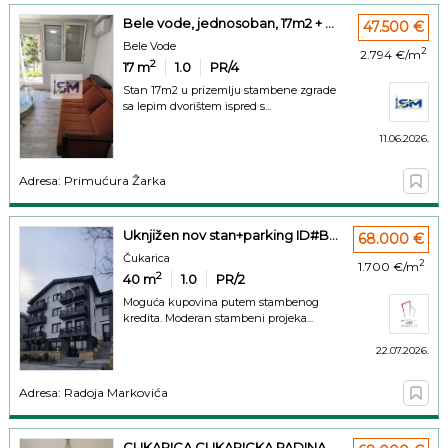
Bele vode, jednosoban, 17m2 + ...
47.500 €
Bele Vode
2
2.794 €/m
2
17
m
1.0
PR/4
Stan 17m2 u prizemlju stambene zgrade
sa lepim dvorištem ispred s...
11.06.2026.
Adresa: Primućura Žarka
Uknjižen nov stan+parking ID#B...
68.000 €
Čukarica
2
1.700 €/m
2
40
m
1.0
PR/2
Moguća kupovina putem stambenog
kredita. Moderan stambeni projeka...
22.07.2026.
Adresa: Radoja Markovića
CUKARICA CUKARICKA PADINA