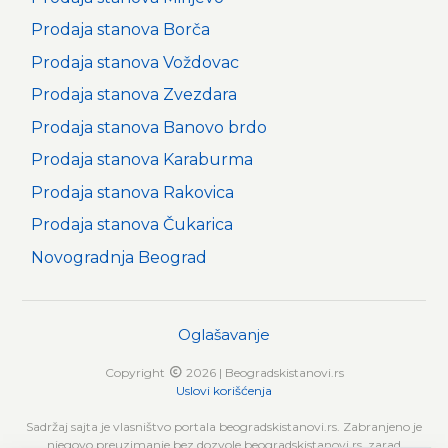
Prodaja stanova Borča
Prodaja stanova Voždovac
Prodaja stanova Zvezdara
Prodaja stanova Banovo brdo
Prodaja stanova Karaburma
Prodaja stanova Rakovica
Prodaja stanova Čukarica
Novogradnja Beograd
Oglašavanje
Copyright
2026 | Beogradskistanovi.rs
Uslovi korišćenja
Sadržaj sajta je vlasništvo portala beogradskistanovi.rs. Zabranjeno je
njegovo preuzimanje bez dozvole beogradskistanovi.rs, zarad