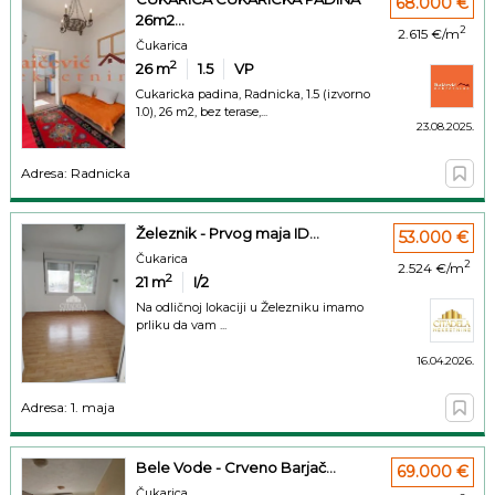
68.000 €
26m2...
2
2.615 €/m
Čukarica
2
26
m
1.5
VP
Cukaricka padina, Radnicka, 1.5 (izvorno
1.0), 26 m2, bez terase,...
23.08.2025.
Adresa: Radnicka
Železnik - Prvog maja ID...
53.000 €
Čukarica
2
2.524 €/m
2
21
m
I/2
Na odličnoj lokaciji u Železniku imamo
prliku da vam ...
16.04.2026.
Adresa: 1. maja
Bele Vode - Crveno Barjač...
69.000 €
Čukarica