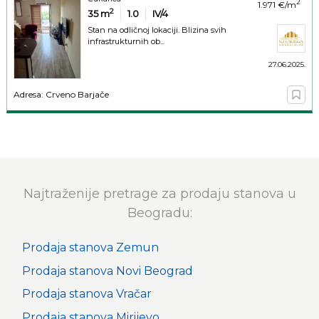
2
1.971 €/m
2
35
m
1.0
IV/4
Stan na odličnoj lokaciji. Blizina svih
infrastrukturnih ob...
27.06.2025.
Adresa: Crveno Barjače
Najtraženije pretrage za prodaju stanova u
Beogradu:
Prodaja stanova Zemun
Prodaja stanova Novi Beograd
Prodaja stanova Vračar
Prodaja stanova Mirijevo