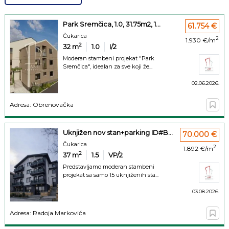
Park Sremčica, 1.0, 31.75m2, 1...
61.754 €
Čukarica
2
1.930 €/m
2
32
m
1.0
I/2
Moderan stambeni projekat "Park
Sremčica", idealan za sve koji že...
02.06.2026.
Adresa: Obrenovačka
Uknjižen nov stan+parking ID#B...
70.000 €
Čukarica
2
1.892 €/m
2
37
m
1.5
VP/2
Predstavljamo moderan stambeni
projekat sa samo 15 uknjiženih sta...
03.08.2026.
Adresa: Radoja Markovića