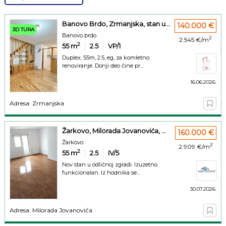
Banovo Brdo, Zrmanjska, stan u...
140.000 €
3D TURA
Banovo brdo
2
2.545 €/m
2
55
m
2.5
VP/1
Duplex, 55m, 2.5, eg, za komletno
renoviranje. Donji deo čine pr...
16.06.2026.
Adresa: Zrmanjska
Žarkovo, Milorada Jovanovića, ...
160.000 €
Žarkovo
2
2.909 €/m
2
55
m
2.5
IV/5
Nov stan u odličnoj zgradi. Izuzetno
funkcionalan. Iz hodnika se...
30.07.2026.
Adresa: Milorada Jovanovića