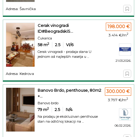
Adresa: Šavnička
Cerak vinogradi
198.000 €
ID#BeogradskiS...
2
3.414 €/m
Čukarica
2
58
m
2.5
VI/6
Cerak vinogradi - prodaja stana U
jednom od najlepših naselja u ...
21.03.2026.
Adresa: Kedrova
Banovo Brdo, penthouse, 80m2
300.000 €
+...
2
3.797 €/m
Banovo brdo
2
79
m
2.5
IV/4
Na prodaju je ekskluzivan penthouse
stan na odličnoj lokaciji na ...
06.02.2026.