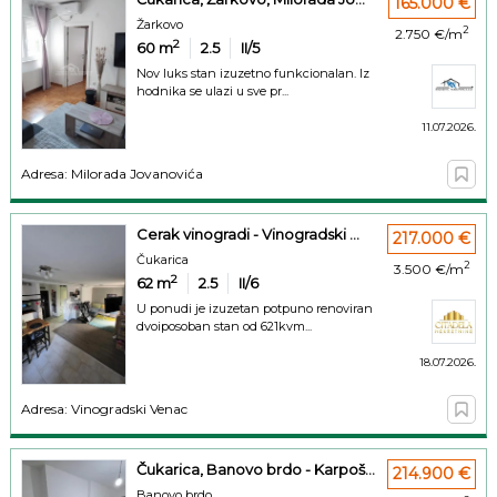
165.000 €
Žarkovo
2
2.750 €/m
2
60
m
2.5
II/5
Nov luks stan izuzetno funkcionalan. Iz
hodnika se ulazi u sve pr...
11.07.2026.
Adresa: Milorada Jovanovića
Cerak vinogradi - Vinogradski ...
217.000 €
Čukarica
2
3.500 €/m
2
62
m
2.5
II/6
U ponudi je izuzetan potpuno renoviran
dvoiposoban stan od 621kvm...
18.07.2026.
Adresa: Vinogradski Venac
Čukarica, Banovo brdo - Karpoš...
214.900 €
Banovo brdo