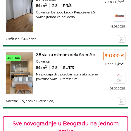
2
3.980 €/m
2
54
m
2.5
PR/5
Čukarica, Banovo brdo - Karpoševa 2.5,
54m2 (terasa će biti doda...
13.06.2026.
Opština: Čukarica
2.5 stan u mirnom delu Sremčic...
99.000 €
3D TURA
Čukarica
2
1.833 €/m
2
54
m
2.5
SUT/3
Na prodaju dvoiposoban stan uknjižene
površine 54m² + terasa 9m² ...
06.07.2026.
Adresa: Doljanska (Sremčica)
Sve novogradnje u Beogradu na jednom