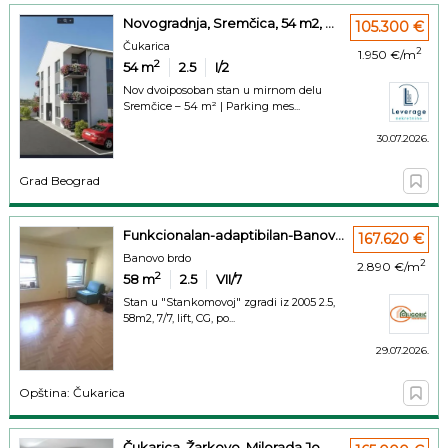
Novogradnja, Sremčica, 54 m2, ...
105.300 €
Čukarica
2
1.950 €/m
2
54
m
2.5
I/2
Nov dvoiposoban stan u mirnom delu
Sremčice – 54 m² | Parking mes...
30.07.2026.
Grad Beograd
Funkcionalan-adaptibilan-Banov...
167.620 €
Banovo brdo
2
2.890 €/m
2
58
m
2.5
VII/7
Stan u "Stankomovoj" zgradi iz 2005 2.5,
58m2, 7/7, lift, CG, po...
29.07.2026.
Opština: Čukarica
Čukarica, Žarkovo, Milorada Jo...