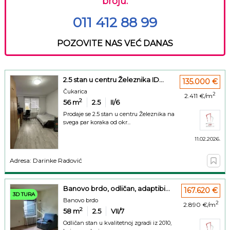
broju:
011 412 88 99
POZOVITE NAS VEĆ DANAS
2.5 stan u centru Železnika ID...
135.000 €
Čukarica
2
2.411 €/m
2
56
m
2.5
II/6
Prodaje se 2.5 stan u centru Železnika na
svega par koraka od okr...
11.02.2026.
Adresa: Darinke Radović
Banovo brdo, odličan, adaptibi...
167.620 €
3D TURA
Banovo brdo
2
2.890 €/m
2
58
m
2.5
VII/7
Odličan stan u kvalitetnoj zgradi iz 2010,