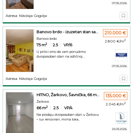
07.05.2026.
Adresa: Nikolaja Gogolja
Banovo brdo - izuzetan stan sa...
210.000 €
Banovo brdo
2
2.800 €/m
2
75
m
2.5
VP/6
U prilici smo da vam ponudimo
dvoiposoban stan na odličnoj ...
07.05.2026.
Adresa: Nikolaja Gogolja
HITNO, Žarkovo, Šavnička, 66 m...
135.000 €
Žarkovo
2
2.045 €/m
2
66
m
2.5
VP/4
Na prodaju dvoiposoban stan u Žarkovu
– lux renoviran, mirna loka...
25.03.2026.