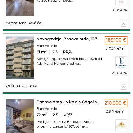
koja se nalazi u nepos...
10.03.2026.
Adresa: Ivice Devčića
Novogradnja, Banovo brdo, 61.7...
185.100 €
Banovo brdo
2
3.034 €/m
2
61
m
2.5
PR/4
Novogradnja na Banovom brdu | 150m od
Ada Mall-a Na jednoj od na...
29.05.2026.
Opština: Čukarica
Banovo brdo - Nikolaja Gogolja...
210.000 €
Banovo brdo
2
2.917 €/m
2
72
m
2.5
VP/7
Prodajemo stan na Banovom Brdu u
prizemlju zgrade iz 1987godine. ...