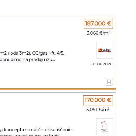
187.000 €
2
3.066 €/m
m2 (lođa 3m2), CG/gas, lift, 4/5,
 ponudimo na prodaju izu...
02.06.2026.
170.000 €
2
3.091 €/m
eg koncepta sa odlično iskoriščenim