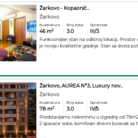
Žarkovo - Kopaonič...
Žarkovo
Kvadratura:
Broj soba:
Spratnost:
2
46
m
3.0
III/3
Funkcionalan stan na odličnoj lokaciji. Prostor
je novija i kvalitetne gradnje. Stan sa dosta pot
Žarkovo, AUREA N°3, Luxury nov...
Žarkovo
Kvadratura:
Broj soba:
Spratnost:
2
78
m
3.0
IV/5
Predstavljamo nekretninu u izgradnji od 78m2
2 spavaće sobe, komforan dnevni boravak sa tr