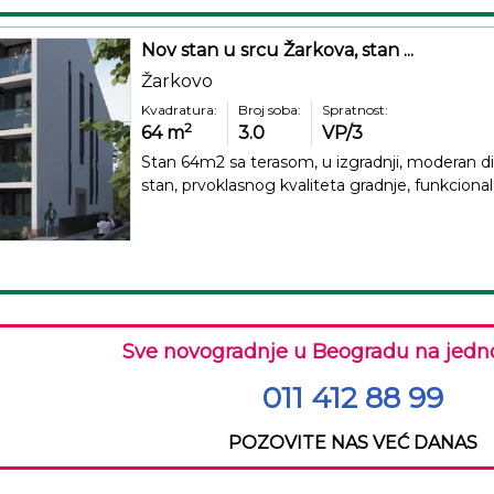
Nov stan u srcu Žarkova, stan ...
Žarkovo
Kvadratura:
Broj soba:
Spratnost:
2
64
m
3.0
VP/3
Stan 64m2 sa terasom, u izgradnji, moderan diz
stan, prvoklasnog kvaliteta gradnje, funkcional
Sve novogradnje u Beogradu na jedn
011 412 88 99
POZOVITE NAS VEĆ DANAS