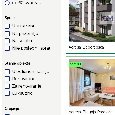
do 60 kvadrata
Sprat:
U suterenu
Na prizemlju
Na spratu
Adresa: Beogradska
Nije poslednji sprat
Stanje objekta:
3D TURA
U odličnom stanju
Renovirano
Za renoviranje
Luksuzno
Grejanje:
Adresa: Blagoja Parovića