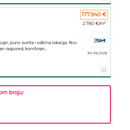
177.940 €
2
2.780 €/m
ajn, puno svetla i odlična lokacija. Nov
an raspored, komforan...
30.06.2026.
om broju: