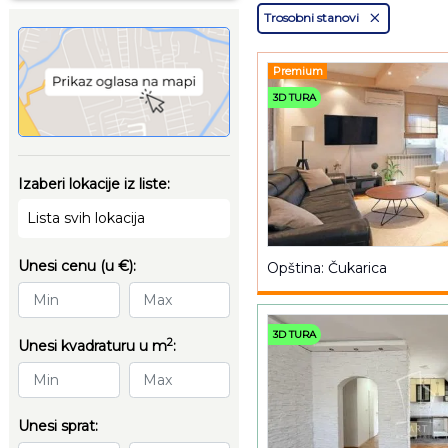
Trosobni stanovi
Premium
3D TURA
Izaberi lokacije iz liste:
Lista svih lokacija
Unesi cenu (u €):
Opština: Čukarica
3D TURA
2
Unesi kvadraturu u m
:
Unesi sprat: