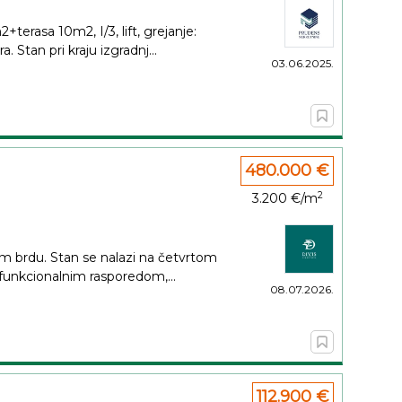
terasa 10m2, I/3, lift, grejanje:
 Stan pri kraju izgradnj...
03.06.2025.
480.000 €
2
3.200 €/m
m brdu. Stan se nalazi na četvrtom
 funkcionalnim rasporedom,...
08.07.2026.
112.900 €