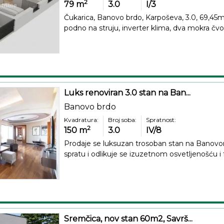
2
79
m
3.0
I/3
Čukarica, Banovo brdo, Karpoševa, 3.0, 69,45m2+
podno na struju, inverter klima, dva mokra čvora.
Luks renoviran 3.0 stan na Ban...
Banovo brdo
Kvadratura:
Broj soba:
Spratnost:
2
150
m
3.0
IV/8
Prodaje se luksuzan trosoban stan na Banovo
spratu i odlikuje se izuzetnom osvetljenošću i
Sremčica, nov stan 60m2, Savrš...