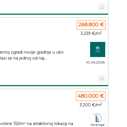
268.800 €
2
3.239 €/m
noj zgradi novije gradnje u ulici
azi se na jednoj od naj...
10.06.2026.
480.000 €
2
3.200 €/m
šine 150m² na atraktivnoj lokaciji na