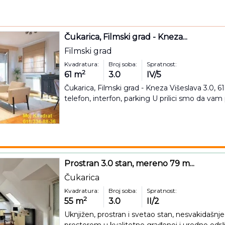
Čukarica, Filmski grad - Kneza...
Filmski grad
Kvadratura:
Broj soba:
Spratnost:
2
61
m
3.0
IV/5
Čukarica, Filmski grad - Kneza Višeslava 3.0, 61
telefon, interfon, parking U prilici smo da vam
Prostran 3.0 stan, mereno 79 m...
Čukarica
Kvadratura:
Broj soba:
Spratnost:
2
55
m
3.0
II/2
Uknjižen, prostran i svetao stan, nesvakidašnj