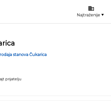
Najtraženije
arica
rodaja stanova Čukarica
ajt prijatelju