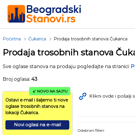
Početna
Čukarica
Prodaja trosobnih stanova Čukarica
Prodaja trosobnih stanova Čuk
Sve oglase stanova na prodaju pogledajte na stranici:
P
Broj oglasa:
43
NOVO NA SAJTU
Klikni ovde i pošalji s
Ostavi e-mail i šaljemo ti nove
oglase trosobnih stanova na
lokaciji Čukarica.
Novi oglasi na e-mail
Odabrani filteri: