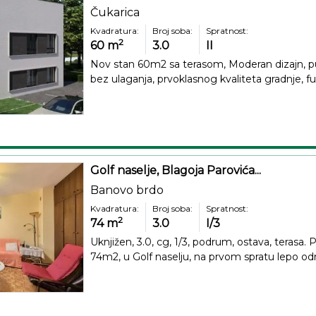
Čukarica
Kvadratura:
Broj soba:
Spratnost:
2
60
m
3.0
II
Nov stan 60m2 sa terasom, Moderan dizajn, pun
bez ulaganja, prvoklasnog kvaliteta gradnje, f
Golf naselje, Blagoja Parovića...
Banovo brdo
Kvadratura:
Broj soba:
Spratnost:
2
74
m
3.0
I/3
Uknjižen, 3.0, cg, 1/3, podrum, ostava, terasa. 
74m2, u Golf naselju, na prvom spratu lepo od