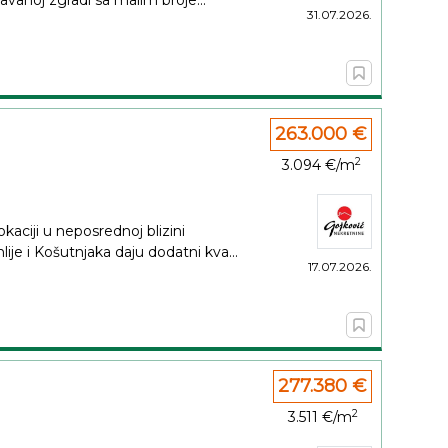
vanoj zgradi sa malim broje...
31.07.2026.
263.000 €
2
3.094 €/m
kaciji u neposrednoj blizini
je i Košutnjaka daju dodatni kva...
17.07.2026.
277.380 €
2
3.511 €/m