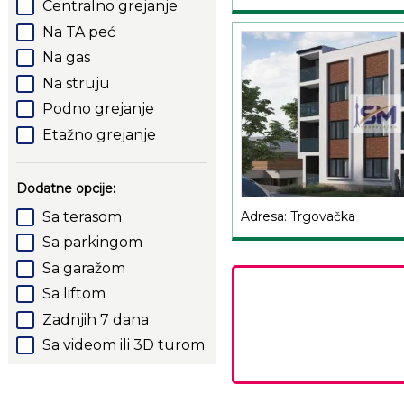
Centralno grejanje
Na TA peć
Na gas
Na struju
Podno grejanje
Etažno grejanje
Dodatne opcije:
Sa terasom
Adresa: Trgovačka
Sa parkingom
Sa garažom
Sa liftom
Zadnjih 7 dana
Sa videom ili 3D turom