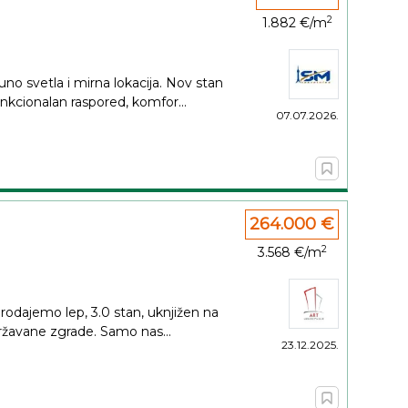
2
1.882 €/m
o svetla i mirna lokacija. Nov stan
unkcionalan raspored, komfor...
07.07.2026.
264.000 €
2
3.568 €/m
Prodajemo lep, 3.0 stan, uknjižen na
ržavane zgrade. Samo nas...
23.12.2025.