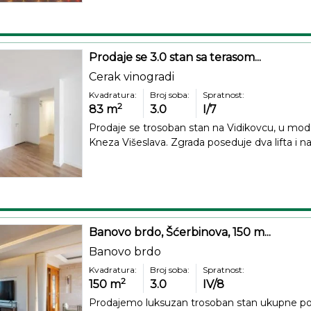
Prodaje se 3.0 stan sa terasom...
Cerak vinogradi
Kvadratura:
Broj soba:
Spratnost:
2
83
m
3.0
I/7
Prodaje se trosoban stan na Vidikovcu, u moder
Kneza Višeslava. Zgrada poseduje dva lifta i nal
Banovo brdo, Šćerbinova, 150 m...
Banovo brdo
Kvadratura:
Broj soba:
Spratnost:
2
150
m
3.0
IV/8
Prodajemo luksuzan trosoban stan ukupne povr