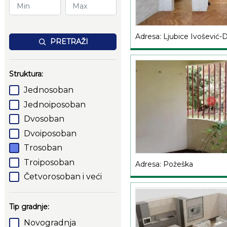
Adresa: Ljubice Ivošević-
PRETRAŽI
Struktura:
Jednosoban
Jednoiposoban
Dvosoban
Dvoiposoban
Trosoban
Troiposoban
Adresa: Požeška
Četvorosoban i veći
Tip gradnje:
Novogradnja