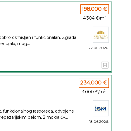
198.000 €
2
4.304 €/m
 dobro osmišljen i funkcionalan. Zgrada
encijala, mog...
22.06.2026.
234.000 €
2
3.000 €/m
, funkcionalnog rasporeda, odvojene
epezarijskim delom, 2 mokra čv...
18.06.2026.