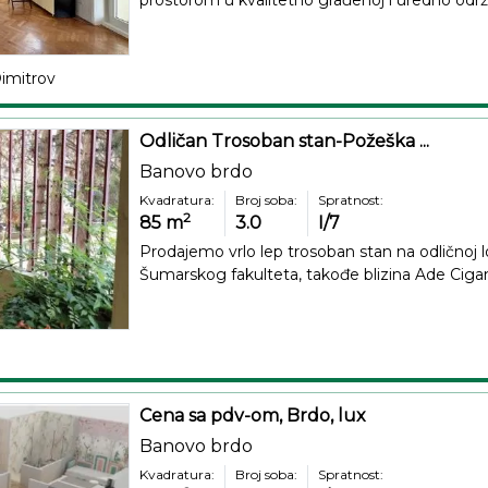
prostorom u kvalitetno građenoj i uredno održa
Dimitrov
Odličan Trosoban stan-Požeška ...
Banovo brdo
Kvadratura:
Broj soba:
Spratnost:
2
85
m
3.0
I/7
Prodajemo vrlo lep trosoban stan na odličnoj lo
Šumarskog fakulteta, takođe blizina Ade Ciganli
Cena sa pdv-om, Brdo, lux
Banovo brdo
Kvadratura:
Broj soba:
Spratnost: