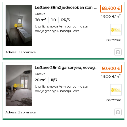
Leštane 38m2 jednosoban stan, ...
68.400 €
Grocka
2
1.800 €/m
2
38
m
1.0
PR/3
U prilici smo da Vam ponudimo stan
novije gradnje u naselju Lešta...
06.07.2026.
Adresa: Zabranska
Leštane 28m2 garsonjera, novog...
50.400 €
Grocka
2
1.800 €/m
2
28
m
III/3
U prilici smo da Vam ponudimo stan
novije gradnje u naselju Lešta...
06.07.2026.
Adresa: Zabranska