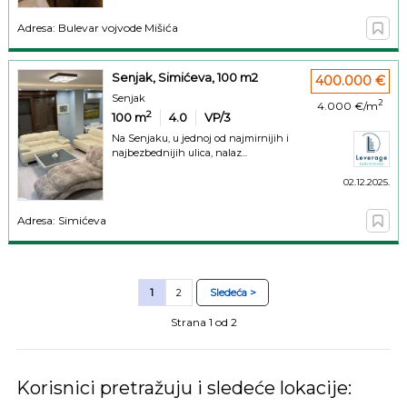
Adresa: Bulevar vojvode Mišića
Senjak, Simićeva, 100 m2
400.000 €
Senjak
2
4.000 €/m
2
100
m
4.0
VP/3
Na Senjaku, u jednoj od najmirnijih i
najbezbednijih ulica, nalaz...
02.12.2025.
Adresa: Simićeva
1
2
Sledeća >
Strana 1 od 2
Korisnici pretražuju i sledeće lokacije: