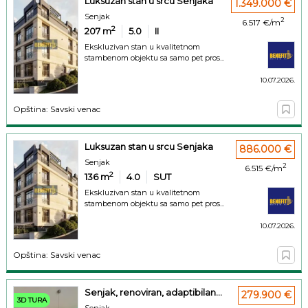
Luksuzan stan u srcu Senjaka
1.349.000 €
Senjak
2
6.517 €/m
2
207
m
5.0
II
Ekskluzivan stan u kvalitetnom
stambenom objektu sa samo pet pros...
10.07.2026.
Opština: Savski venac
Luksuzan stan u srcu Senjaka
886.000 €
Senjak
2
6.515 €/m
2
136
m
4.0
SUT
Ekskluzivan stan u kvalitetnom
stambenom objektu sa samo pet pros...
10.07.2026.
Opština: Savski venac
Senjak, renoviran, adaptibilan...
279.900 €
3D TURA
Senjak