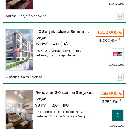
17.04.2026.
Adresa: Sanje Živanovića
4,0 Senjak , blizina Sehera , ...
1.200.000 €
Senjak
2
8.000 €/m
2
150
m
4.0
I/2
4,0 Savski venac , Senjak , blizina
Sehera , pretprodaja stana ...
03.03.2026.
Opština: Savski venac
Renoviran 3.0 stan na Senjaku,...
295.000 €
Senjak
2
3.782 €/m
2
78
m
3.0
II/8
Prodajemo odličan trosoban stan u
Bulevaru Vojvode Mišića na Senj...
10.02.2026.