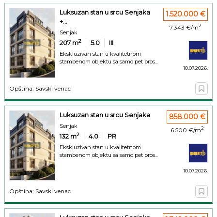
Luksuzan stan u srcu Senjaka
1.520.000 €
+...
2
7.343 €/m
Senjak
2
207
m
5.0
III
Ekskluzivan stan u kvalitetnom
stambenom objektu sa samo pet pros...
10.07.2026.
Opština: Savski venac
Luksuzan stan u srcu Senjaka
858.000 €
Senjak
2
6.500 €/m
2
132
m
4.0
PR
Ekskluzivan stan u kvalitetnom
stambenom objektu sa samo pet pros...
10.07.2026.
Opština: Savski venac