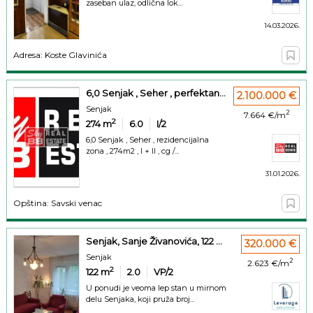
zaseban ulaz, odlična lok...
14.03.2026.
Adresa: Koste Glavinića
6,0 Senjak , Seher , perfektan...
2.100.000 €
Senjak
2
7.664 €/m
2
274
m
6.0
I/2
6,0 Senjak , Seher , rezidencijalna
zona , 274m2 , I + II , cg /...
31.01.2026.
Opština: Savski venac
Senjak, Sanje Živanovića, 122 ...
320.000 €
Senjak
2
2.623 €/m
2
122
m
2.0
VP/2
U ponudi je veoma lep stan u mirnom
delu Senjaka, koji pruža broj...