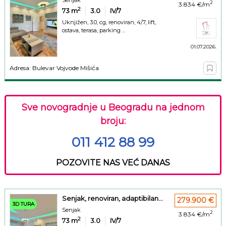
2
3.834 €/m
2
73
m
3.0
IV/7
Uknjižen, 3.0, cg, renoviran, 4/7, lift,
ostava, terasa, parking ...
01.07.2026.
Adresa: Bulevar Vojvode Mišića
Sve novogradnje u Beogradu na jednom
broju:
011 412 88 99
POZOVITE NAS VEĆ DANAS
Senjak, renoviran, adaptibilan...
279.900 €
3D TURA
Senjak
2
3.834 €/m
2
73
m
3.0
IV/7