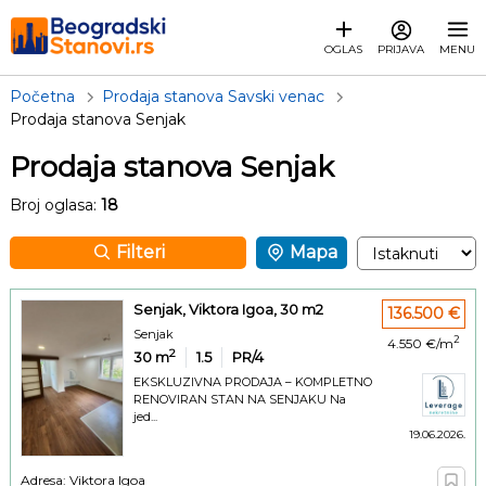
OGLAS
PRIJAVA
MENU
Početna
Prodaja stanova Savski venac
Prodaja stanova Senjak
Prodaja stanova Senjak
Broj oglasa:
18
Filteri
Mapa
Senjak, Viktora Igoa, 30 m2
136.500 €
Senjak
2
4.550 €/m
2
30
m
1.5
PR/4
EKSKLUZIVNA PRODAJA – KOMPLETNO
RENOVIRAN STAN NA SENJAKU Na
jed...
19.06.2026.
Adresa: Viktora Igoa