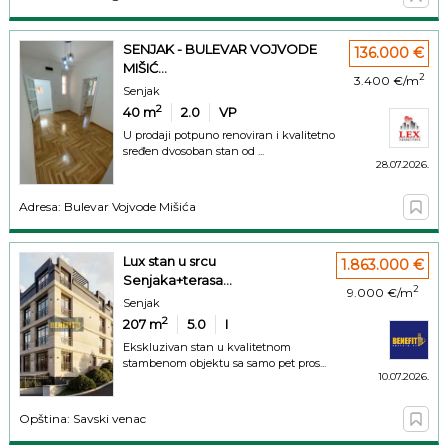
SENJAK - BULEVAR VOJVODE
136.000 €
MIŠIĆ...
2
3.400 €/m
Senjak
2
40
m
2.0
VP
U prodaji potpuno renoviran i kvalitetno
sređen dvosoban stan od ...
28.07.2026.
Adresa: Bulevar Vojvode Mišića
Lux stan u srcu
1.863.000 €
Senjaka+terasa...
2
9.000 €/m
Senjak
2
207
m
5.0
I
Ekskluzivan stan u kvalitetnom
stambenom objektu sa samo pet pros...
10.07.2026.
Opština: Savski venac