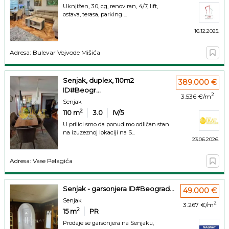
Uknjižen, 3.0, cg, renoviran, 4/7, lift,
ostava, terasa, parking ...
16.12.2025.
Adresa: Bulevar Vojvode Mišića
Senjak, duplex, 110m2
389.000 €
ID#Beogr...
2
3.536 €/m
Senjak
2
110
m
3.0
IV/5
U prilici smo da ponudimo odličan stan
na izuzeznoj lokaciji na S...
23.06.2026.
Adresa: Vase Pelagića
Senjak - garsonjera ID#Beograd...
49.000 €
Senjak
2
3.267 €/m
2
15
m
PR
Prodaje se garsonjera na Senjaku,