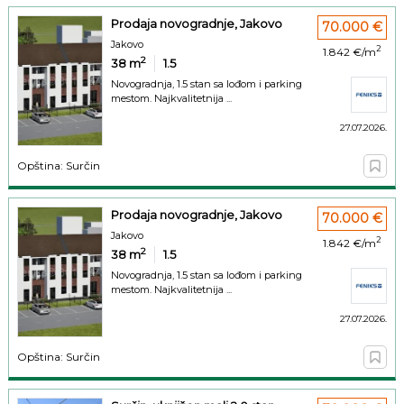
Prodaja novogradnje, Jakovo
70.000 €
Jakovo
2
1.842 €/m
2
38
m
1.5
Novogradnja, 1.5 stan sa lođom i parking
mestom. Najkvalitetnija ...
27.07.2026.
Opština: Surčin
Prodaja novogradnje, Jakovo
70.000 €
Jakovo
2
1.842 €/m
2
38
m
1.5
Novogradnja, 1.5 stan sa lođom i parking
mestom. Najkvalitetnija ...
27.07.2026.
Opština: Surčin