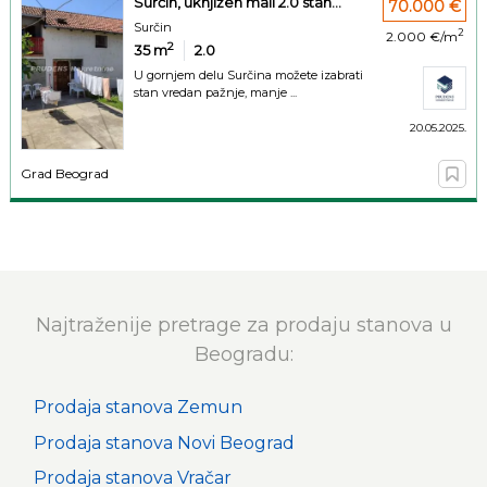
Surčin, uknjižen mali 2.0 stan...
70.000 €
Surčin
2
2.000 €/m
2
35
m
2.0
U gornjem delu Surčina možete izabrati
stan vredan pažnje, manje ...
20.05.2025.
Grad Beograd
Najtraženije pretrage za prodaju stanova u
Beogradu:
Prodaja stanova Zemun
Prodaja stanova Novi Beograd
Prodaja stanova Vračar