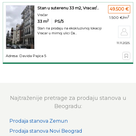
Stan u suterenu 33 m2, Vracar/...
49.500 €
Vračar
2
1.500 €/m
2
33
m
PS/5
Stan na prodaju na ekskluzivnoj lokaciji
Vracar u mirnoj ulici Da...
11.11.2025.
Adresa: Davida Pajica 5
Najtraženije pretrage za prodaju stanova u
Beogradu:
Prodaja stanova Zemun
Prodaja stanova Novi Beograd