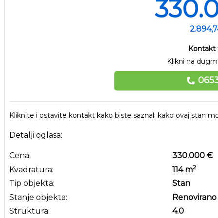
330.
2.894,
Kontakt 
Klikni na dugme
0653
Kliknite i ostavite kontakt kako biste saznali kako ovaj stan
Detalji oglasa:
Cena:
330.000 €
2
Kvadratura:
114
m
Tip objekta:
Stan
Stanje objekta:
Renovirano
Struktura:
4.0