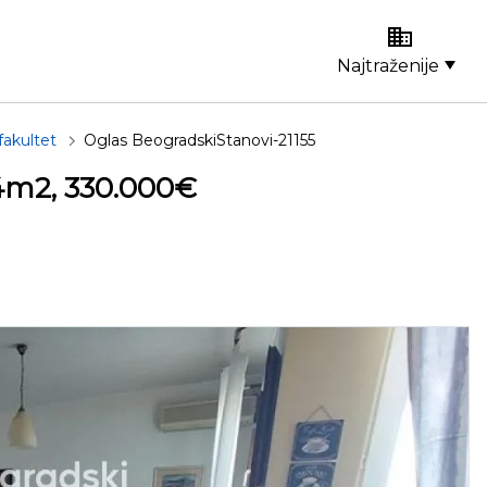
Najtraženije
fakultet
Oglas BeogradskiStanovi-21155
14m2, 330.000€