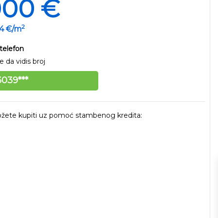
000 €
2
74 €/m
telefon
 da vidis broj
039***
 možete kupiti uz pomoć stambenog kredita: