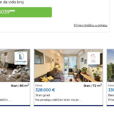
 da vidis broj
039***
Prijavi grešku u oglasu
2
2
Stan
|
85 m
Cena:
Stan
|
72 m
Cena
328.000 €
33
Stari grad
Beo
ični ...
Na prodaju odličan stan na pr...
Prod