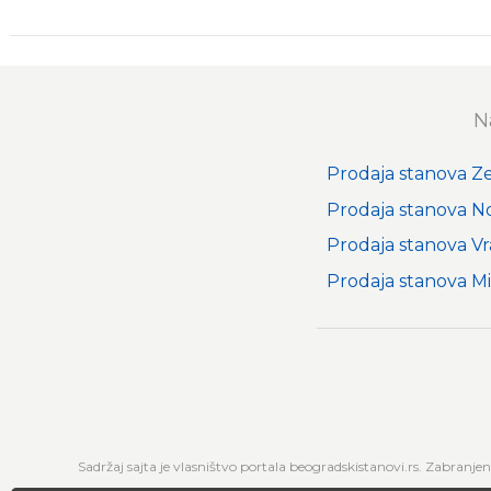
N
Prodaja stanova 
Prodaja stanova N
Prodaja stanova Vr
Prodaja stanova Mi
Sadržaj sajta je vlasništvo portala beogradskistanovi.rs. Zabranje