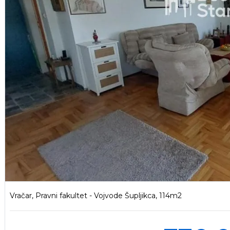
Vračar, Pravni fakultet - Vojvode Šupljikca, 114m2