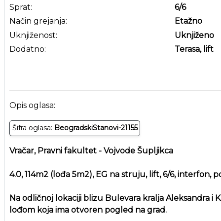
Sprat:
6
/6
Način grejanja:
Etažno
Uknjiženost:
Uknjiženo
Dodatno:
Terasa, lift
Opis oglasa:
Šifra oglasa:
BeogradskiStanovi-21155
Vračar, Pravni fakultet - Vojvode Šupljikca
4.0, 114m2 (lođa 5m2), EG na struju, lift, 6/6, interfon,
Na odličnoj lokaciji blizu Bulevara kralja Aleksandra i
lođom koja ima otvoren pogled na grad.