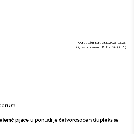
Oglas ažuriran: 28.10.2025 (05:25)
Oglas proveren: 08.08.2026 (08:25)
 podrum
 Kalenić pijace u ponudi je četvorosoban dupleks sa