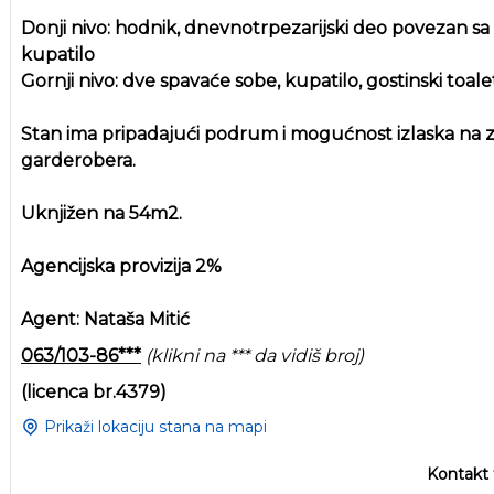
Donji nivo: hodnik, dnevnotrpezarijski deo povezan sa
kupatilo
Gornji nivo: dve spavaće sobe, kupatilo, gostinski toale
Stan ima pripadajući podrum i mogućnost izlaska na z
garderobera.
Uknjižen na 54m2.
Agencijska provizija 2%
Agent: Nataša Mitić
063/103-86***
(klikni na *** da vidiš broj)
(licenca br.4379)
Prikaži lokaciju stana na mapi
Kontakt 