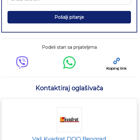
Pošalji pitanje
Podeli stan sa prijateljima
Kopiraj link
Kontaktiraj oglašivača
Vaš Kvadrat DOO Beograd