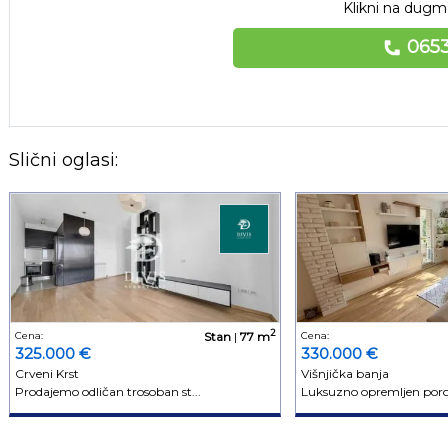
Klikni na dugme
0653
Slični oglasi:
2
Cena:
Stan
|
77 m
Cena:
325.000 €
330.000 €
Crveni Krst
Višnjička banja
Prodajemo odličan trosoban st...
Luksuzno opremljen porod