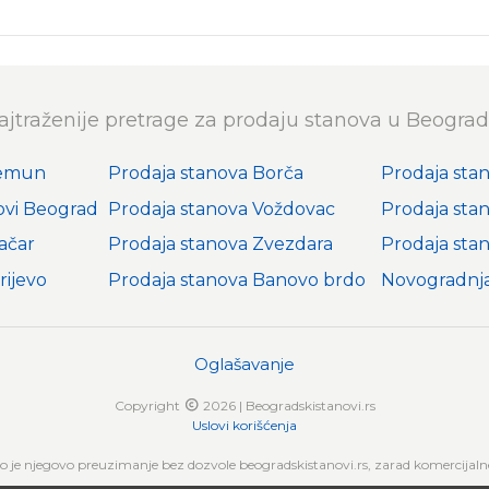
ajtraženije pretrage za prodaju stanova u Beograd
Zemun
Prodaja stanova Borča
Prodaja sta
ovi Beograd
Prodaja stanova Voždovac
Prodaja sta
ačar
Prodaja stanova Zvezdara
Prodaja sta
rijevo
Prodaja stanova Banovo brdo
Novogradnj
Oglašavanje
Copyright
2026 | Beogradskistanovi.rs
Uslovi korišćenja
no je njegovo preuzimanje bez dozvole beogradskistanovi.rs, zarad komercijalne 