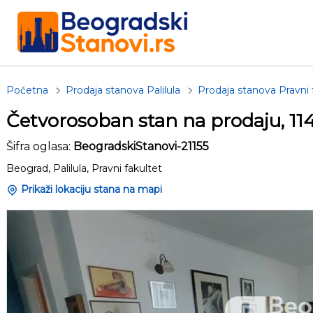
Početna
Prodaja stanova Palilula
Prodaja stanova Pravni 
Četvorosoban stan na prodaju, 1
Šifra oglasa:
BeogradskiStanovi-21155
Beograd, Palilula, Pravni fakultet
Prikaži lokaciju stana na mapi