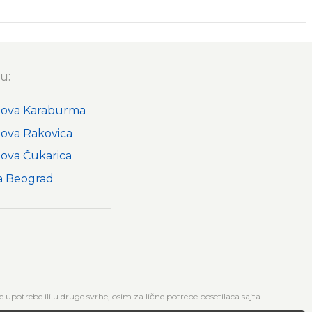
u:
nova Karaburma
nova Rakovica
nova Čukarica
a Beograd
upotrebe ili u druge svrhe, osim za lične potrebe posetilaca sajta.