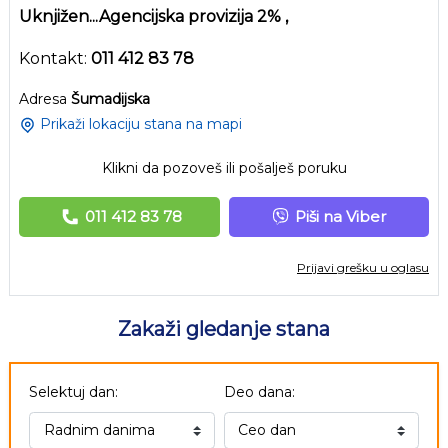
Uknjižen...Agencijska provizija 2% ,
Kontakt:
011 412 83 78
Adresa
Šumadijska
Prikaži lokaciju stana na mapi
Klikni da pozoveš ili pošalješ poruku
011 412 83 78
Piši na Viber
Prijavi grešku u oglasu
Zakaži gledanje stana
Selektuj dan:
Deo dana: