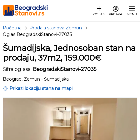
OGLAS
PRIJAVA
MENU
Početna
Prodaja stanova Zemun
Oglas BeogradskiStanovi-27035
Šumadijska, Jednosoban stan na
prodaju, 37m2, 159.000€
Šifra oglasa:
BeogradskiStanovi-27035
Beograd, Zemun - Šumadijska
Prikaži lokaciju stana na mapi