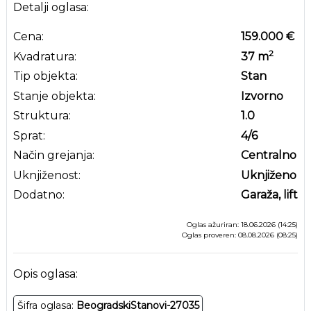
Detalji oglasa:
Cena:
159.000 €
2
Kvadratura:
37
m
Tip objekta:
Stan
Stanje objekta:
Izvorno
Struktura:
1.0
Sprat:
4
/6
Način grejanja:
Centralno
Uknjiženost:
Uknjiženo
Dodatno:
Garaža, lift
Oglas ažuriran: 18.06.2026 (14:25)
Oglas proveren: 08.08.2026 (08:25)
Opis oglasa:
Šifra oglasa:
BeogradskiStanovi-27035