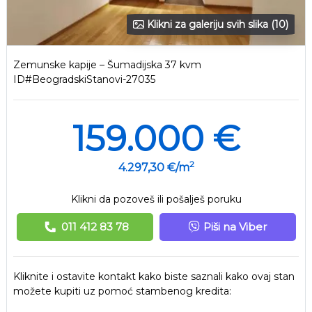
Klikni za galeriju svih slika (10)
Zemunske kapije – Šumadijska 37 kvm
ID#BeogradskiStanovi-27035
159.000 €
2
4.297,30 €/m
Klikni da pozoveš ili pošalješ poruku
011 412 83 78
Piši na Viber
Kliknite i ostavite kontakt kako biste saznali kako ovaj stan
možete kupiti uz pomoć stambenog kredita: