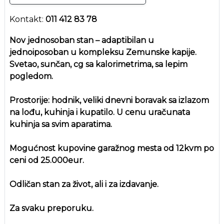
Kontakt:
011 412 83 78
Nov jednosoban stan – adaptibilan u
jednoiposoban u kompleksu Zemunske kapije.
Svetao, sunčan, cg sa kalorimetrima, sa lepim
pogledom.
Prostorije: hodnik, veliki dnevni boravak sa izlazom
na lođu, kuhinja i kupatilo. U cenu uračunata
kuhinja sa svim aparatima.
Mogućnost kupovine garažnog mesta od 12kvm po
ceni od 25.000eur.
Odličan stan za život, ali i za izdavanje.
Za svaku preporuku.