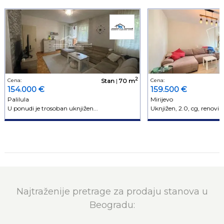
2
Cena:
Stan
|
70 m
Cena:
154.000 €
159.500 €
Palilula
Mirijevo
U ponudi je trosoban uknjižen...
Uknjižen, 2.0, cg, renovira
Najtraženije pretrage za prodaju stanova u
Beogradu: