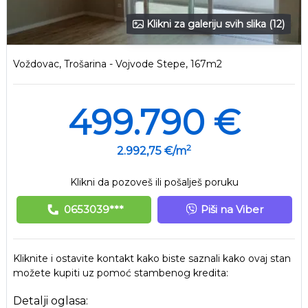
Klikni za galeriju svih slika (12)
Voždovac, Trošarina - Vojvode Stepe, 167m2
499.790 €
2
2.992,75 €/m
Klikni da pozoveš ili pošalješ poruku
0653039***
Piši na Viber
Kliknite i ostavite kontakt kako biste saznali kako ovaj stan
možete kupiti uz pomoć stambenog kredita:
Detalji oglasa: