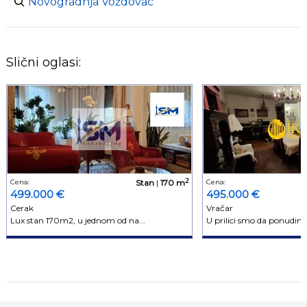
Novogradnja Voždovac
Slični oglasi:
2
Cena:
Stan
|
170 m
Cena:
499.000 €
495.000 €
Cerak
Vračar
Lux stan 170m2, u jednom od na...
U prilici smo da ponudimo 