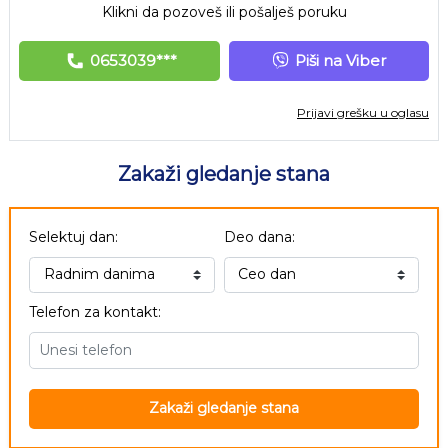
Klikni da pozoveš ili pošalješ poruku
0653039***
Piši na Viber
Prijavi grešku u oglasu
Zakaži gledanje stana
Selektuj dan:
Deo dana:
Telefon za kontakt:
Zakaži gledanje stana