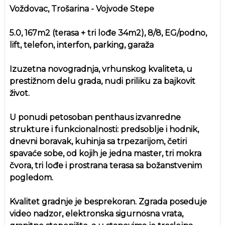
Voždovac, Trošarina - Vojvode Stepe
5.0, 167m2 (terasa + tri lođe 34m2), 8/8, EG/podno,
lift, telefon, interfon, parking, garaža
Izuzetna novogradnja, vrhunskog kvaliteta, u
prestižnom delu grada, nudi priliku za bajkovit
život.
U ponudi petosoban penthaus izvanredne
strukture i funkcionalnosti: predsoblje i hodnik,
dnevni boravak, kuhinja sa trpezarijom, četiri
spavaće sobe, od kojih je jedna master, tri mokra
čvora, tri lođe i prostrana terasa sa božanstvenim
pogledom.
Kvalitet gradnje je besprekoran. Zgrada poseduje
video nadzor, elektronska sigurnosna vrata,