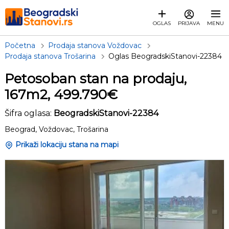
OGLAS
PRIJAVA
MENU
Početna
Prodaja stanova Voždovac
Prodaja stanova Trošarina
Oglas BeogradskiStanovi-22384
Petosoban stan na prodaju,
167m2, 499.790€
Šifra oglasa:
BeogradskiStanovi-22384
Beograd, Voždovac, Trošarina
Prikaži lokaciju stana na mapi