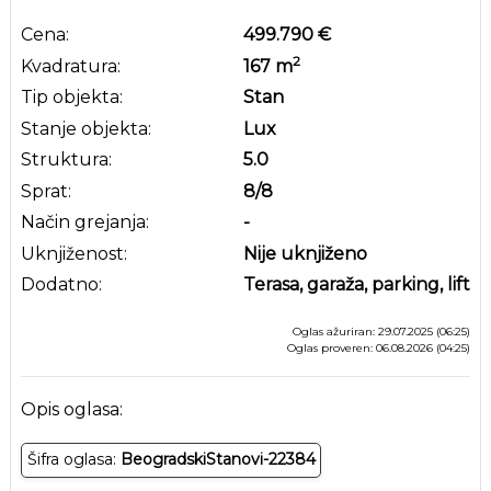
Cena:
499.790 €
2
Kvadratura:
167
m
Tip objekta:
Stan
Stanje objekta:
Lux
Struktura:
5.0
Sprat:
8
/8
Način grejanja:
-
Uknjiženost:
Nije uknjiženo
Dodatno:
Terasa, garaža, parking, lift
Oglas ažuriran: 29.07.2025 (06:25)
Oglas proveren: 06.08.2026 (04:25)
Opis oglasa:
Šifra oglasa:
BeogradskiStanovi-22384