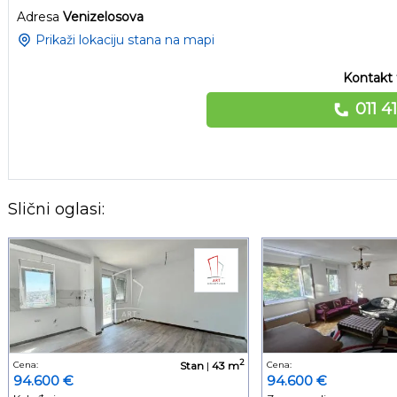
Adresa
Venizelosova
Prikaži lokaciju stana na mapi
Kontakt 
011 4
Slični oglasi:
2
Cena:
Stan
|
43 m
Cena:
94.600 €
94.600 €