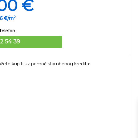
00 €
2
86 €/m
telefon
12 54 39
 možete kupiti uz pomoć stambenog kredita: