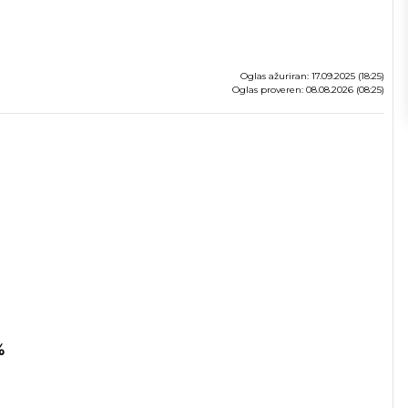
Oglas ažuriran: 17.09.2025 (18:25)
Oglas proveren: 08.08.2026 (08:25)
%