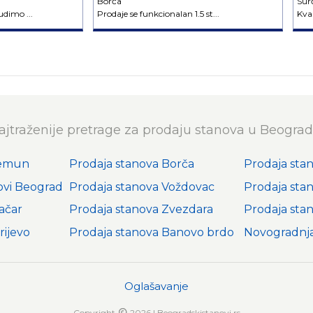
Borča
Sur
dimo ...
Prodaje se funkcionalan 1.5 st...
Kval
ajtraženije pretrage za prodaju stanova u Beograd
Zemun
Prodaja stanova Borča
Prodaja sta
ovi Beograd
Prodaja stanova Voždovac
Prodaja sta
ačar
Prodaja stanova Zvezdara
Prodaja sta
rijevo
Prodaja stanova Banovo brdo
Novogradnj
Oglašavanje
Copyright
2026 | Beogradskistanovi.rs