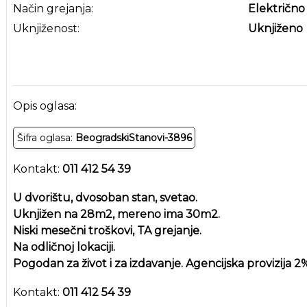
Način grejanja:
Električno
Uknjiženost:
Uknjiženo
Opis oglasa:
Šifra oglasa:
BeogradskiStanovi-3896
Kontakt:
011 412 54 39
U dvorištu, dvosoban stan, svetao.
Uknjižen na 28m2, mereno ima 30m2.
Niski mesečni troškovi, TA grejanje.
Na odličnoj lokaciji.
Pogodan za život i za izdavanje. Agencijska provizija 2
Kontakt:
011 412 54 39