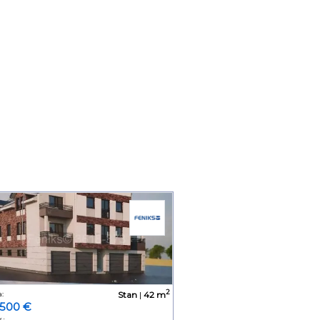
2
:
Stan
|
42 m
.500 €