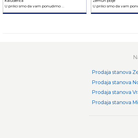
Kaluđerica
Zemun polje
U prilici smo da vam ponudimo ...
U prilici smo da vam ponu
N
Prodaja stanova 
Prodaja stanova N
Prodaja stanova Vr
Prodaja stanova Mi