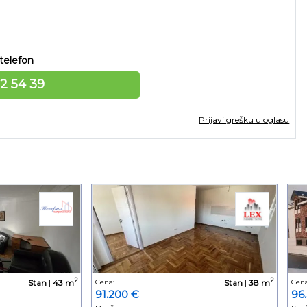
telefon
12 54 39
Prijavi grešku u oglasu
2
2
Stan
|
43 m
Cena:
Stan
|
38 m
Cena
91.200 €
96