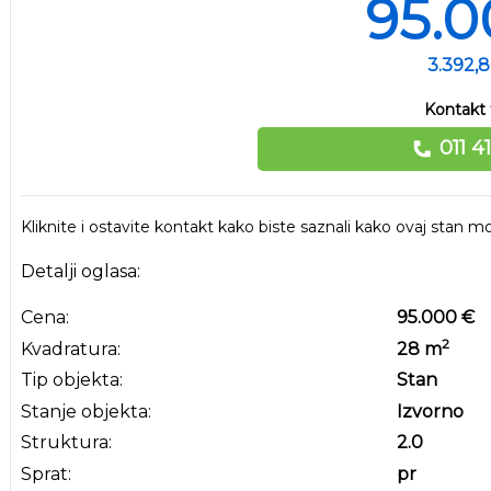
95.0
3.392,
Kontakt 
011 4
Kliknite i ostavite kontakt kako biste saznali kako ovaj stan
Detalji oglasa:
Cena:
95.000 €
2
Kvadratura:
28
m
Tip objekta:
Stan
Stanje objekta:
Izvorno
Struktura:
2.0
Sprat:
pr