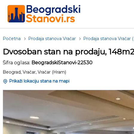
Početna
Prodaja stanova Vračar
Prodaja stanova Vračar 
Dvosoban stan na prodaju, 148m2
Šifra oglasa:
BeogradskiStanovi-22530
Beograd, Vračar, Vračar (Hram)
Prikaži lokaciju stana na mapi