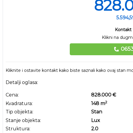
828.
5.594,
Kontakt 
Klikni na dugme
0653
Kliknite i ostavite kontakt kako biste saznali kako ovaj stan
Detalji oglasa:
Cena:
828.000 €
2
Kvadratura:
148
m
Tip objekta:
Stan
Stanje objekta:
Lux
Struktura:
2.0