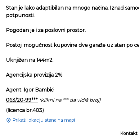
Stan je lako adaptibilan na mnogo načina. Iznad samog 
potpunosti.
Pogodan je i za poslovni prostor.
Postoji mogućnost kupovine dve garaže uz stan po ce
Uknjižen na 144m2.
Agencijska provizija 2%
Agent: Igor Bambić
063/20-99***
(klikni na *** da vidiš broj)
(licenca br.403)
Prikaži lokaciju stana na mapi
Kontakt 