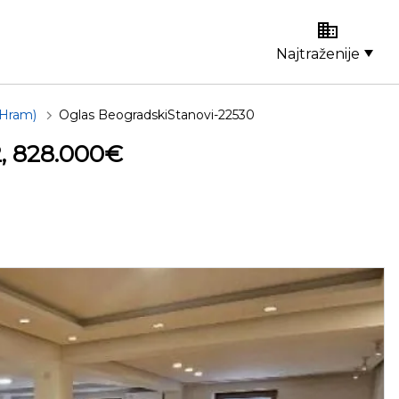
Najtraženije
(Hram)
Oglas BeogradskiStanovi-22530
, 828.000€