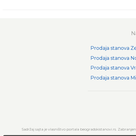
N
Prodaja stanova 
Prodaja stanova N
Prodaja stanova Vr
Prodaja stanova Mi
Sadržaj sajta je vlasništvo portala beogradskistanovi.rs. Zabranje