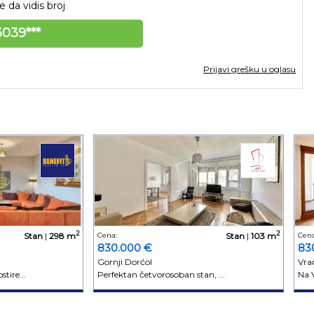
 da vidis broj
039***
Prijavi grešku u oglasu
2
2
Stan
|
298 m
Cena:
Stan
|
103 m
Cena
830.000 €
83
Gornji Dorćol
Vra
tire...
Perfektan četvorosoban stan, ...
Na V