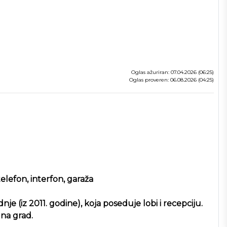
Oglas ažuriran: 07.04.2026 (06:25)
Oglas proveren: 06.08.2026 (04:25)
telefon, interfon, garaža
e (iz 2011. godine), koja poseduje lobi i recepciju.
 na grad.