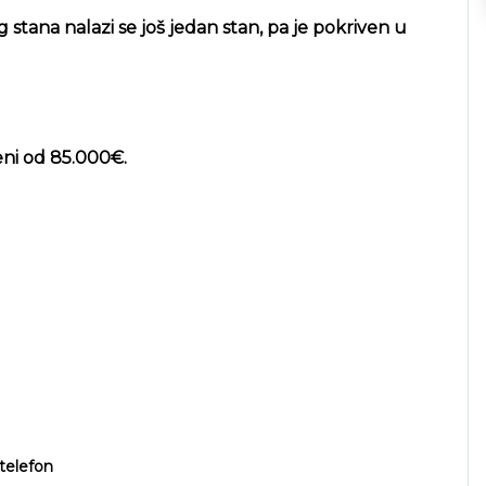
stana nalazi se još jedan stan, pa je pokriven u
ni od 85.000€.
telefon