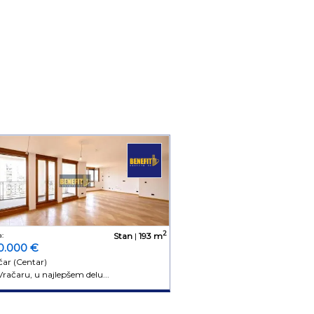
2
:
Stan
|
193 m
0.000 €
čar (Centar)
račaru, u najlepšem delu...