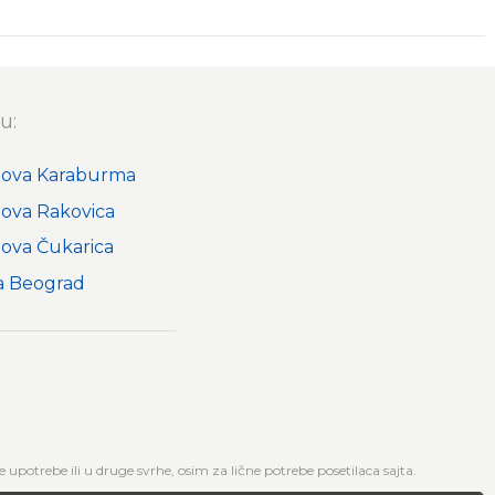
u:
nova Karaburma
nova Rakovica
nova Čukarica
a Beograd
upotrebe ili u druge svrhe, osim za lične potrebe posetilaca sajta.