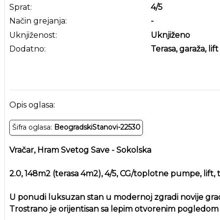
Sprat:
4
/5
Način grejanja:
-
Uknjiženost:
Uknjiženo
Dodatno:
Terasa, garaža, lift
Opis oglasa:
Šifra oglasa:
BeogradskiStanovi-22530
Vračar, Hram Svetog Save - Sokolska
2.0, 148m2 (terasa 4m2), 4/5, CG/toplotne pumpe, lift, 
U ponudi luksuzan stan u modernoj zgradi novije gradnj
Trostrano je orijentisan sa lepim otvorenim pogledom