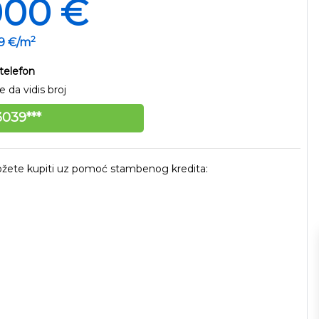
000 €
2
59 €/m
telefon
 da vidis broj
039***
 možete kupiti uz pomoć stambenog kredita: