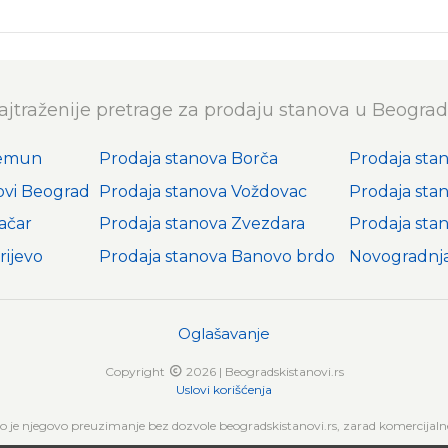
ajtraženije pretrage za prodaju stanova u Beograd
Zemun
Prodaja stanova Borča
Prodaja sta
ovi Beograd
Prodaja stanova Voždovac
Prodaja sta
ačar
Prodaja stanova Zvezdara
Prodaja sta
rijevo
Prodaja stanova Banovo brdo
Novogradnj
Oglašavanje
Copyright
2026 | Beogradskistanovi.rs
Uslovi korišćenja
no je njegovo preuzimanje bez dozvole beogradskistanovi.rs, zarad komercijalne 