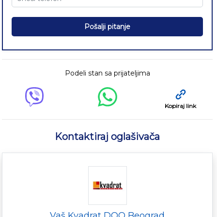
Pošalji pitanje
Podeli stan sa prijateljima
Kopiraj link
Kontaktiraj oglašivača
Vaš Kvadrat DOO Beograd