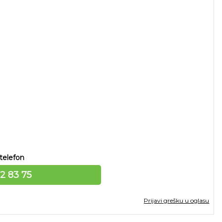
telefon
12 83 75
Prijavi grešku u oglasu