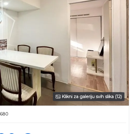
Klikni za galeriju svih slika (12)
1680