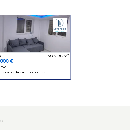
2
:
Stan
|
38 m
.800 €
jevo
rilici smo da vam ponudimo ...
u: