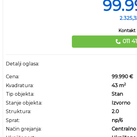
99.9
2.325,
Kontakt 
011 4
Detalji oglasa:
Cena:
99.990 €
2
Kvadratura:
43
m
Tip objekta:
Stan
Stanje objekta:
Izvorno
Struktura:
2.0
Sprat:
np
/6
Način grejanja:
Centralno