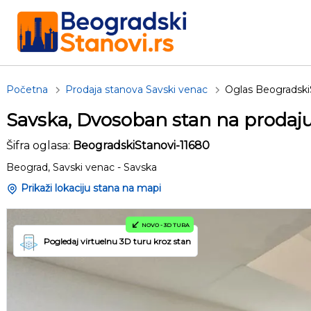
Početna
Prodaja stanova Savski venac
Oglas Beogradski
Savska, Dvosoban stan na prodaj
Šifra oglasa:
BeogradskiStanovi-11680
Beograd, Savski venac - Savska
Prikaži lokaciju stana na mapi
NOVO - 3D TURA
Pogledaj virtuelnu 3D turu kroz stan