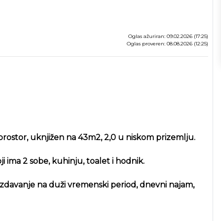
Oglas ažuriran: 09.02.2026 (17:25)
Oglas proveren: 08.08.2026 (12:25)
rostor, uknjižen na 43m2, 2,0 u niskom prizemlju.
i ima 2 sobe, kuhinju, toalet i hodnik.
a izdavanje na duži vremenski period, dnevni najam,