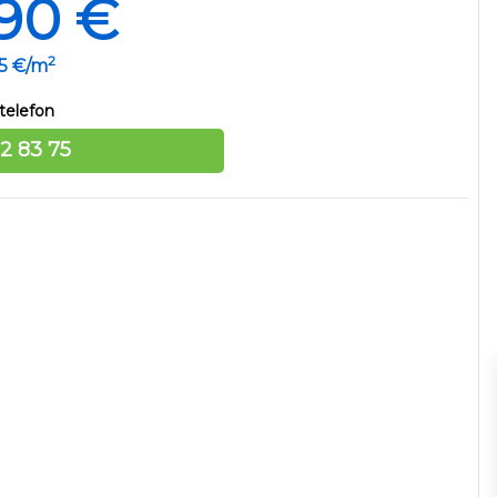
90 €
2
35 €/m
telefon
12 83 75