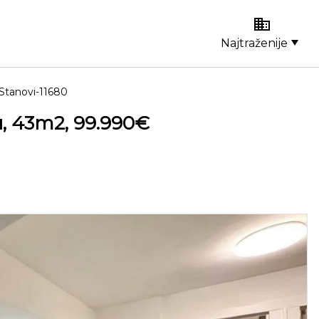
Najtraženije
Stanovi-11680
u, 43m2, 99.990€