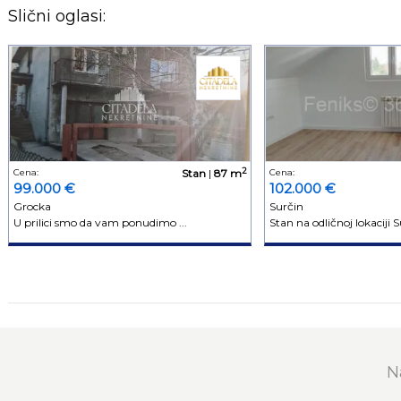
Slični oglasi:
2
Cena:
Stan
|
87 m
Cena:
99.000 €
102.000 €
Grocka
Surčin
U prilici smo da vam ponudimo ...
Stan na odličnoj lokaciji Su
N