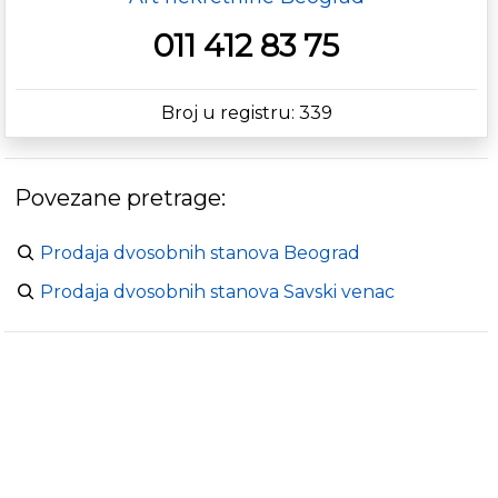
011 412 83 75
Broj u registru: 339
Povezane pretrage:
Prodaja dvosobnih stanova Beograd
Prodaja dvosobnih stanova Savski venac