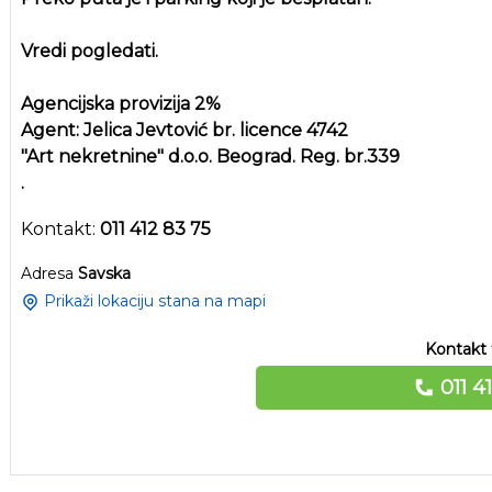
Vredi pogledati.
Agencijska provizija 2%
Agent: Jelica Jevtović br. licence 4742
"Art nekretnine" d.o.o. Beograd. Reg. br.339
.
Kontakt:
011 412 83 75
Adresa
Savska
Prikaži lokaciju stana na mapi
Kontakt 
011 4