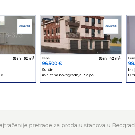
2
2
Stan
|
62 m
Cena:
Stan
|
42 m
Cena
96.500 €
98
Surčin
Miri
r...
Kvalitena novogradnja. Sa pa...
U p
ajtraženije pretrage za prodaju stanova u Beograd