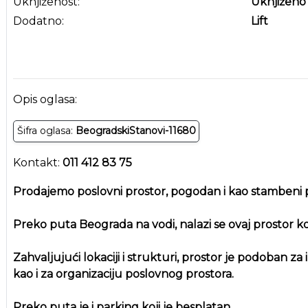
Uknjiženost:
Uknjiženo
Dodatno:
Lift
Opis oglasa:
Šifra oglasa:
BeogradskiStanovi-11680
Kontakt:
011 412 83 75
Prodajemo poslovni prostor, pogodan i kao stambeni p
Preko puta Beograda na vodi, nalazi se ovaj prostor koj
Zahvaljujući lokaciji i strukturi, prostor je podoban z
kao i za organizaciju poslovnog prostora.
Preko puta je i parking koji je besplatan.