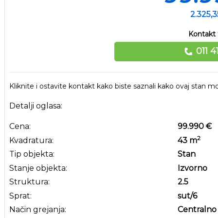
2.325,
Kontakt 
011 4
Kliknite i ostavite kontakt kako biste saznali kako ovaj stan
Detalji oglasa:
Cena:
99.990 €
2
Kvadratura:
43
m
Tip objekta:
Stan
Stanje objekta:
Izvorno
Struktura:
2.5
Sprat:
sut
/6
Način grejanja:
Centralno