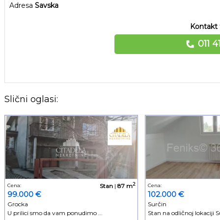
Adresa
Savska
Kontakt 
011 4
Slični oglasi:
2
Cena:
Stan
|
87 m
Cena:
99.000 €
102.000 €
Grocka
Surčin
U prilici smo da vam ponudimo ...
Stan na odličnoj lokaciji Su