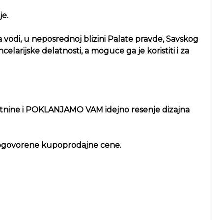
je.
a vodi, u neposrednoj blizini Palate pravde, Savskog
elarijske delatnosti, a moguce ga je koristiti i za
etnine i POKLANJAMO VAM idejno resenje dizajna
 dogovorene kupoprodajne cene.