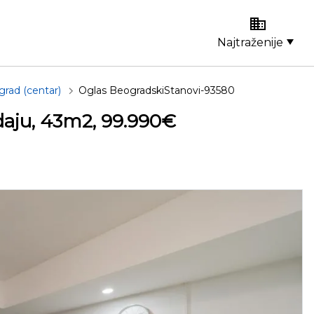
Najtraženije
rad (centar)
Oglas BeogradskiStanovi-93580
daju, 43m2, 99.990€