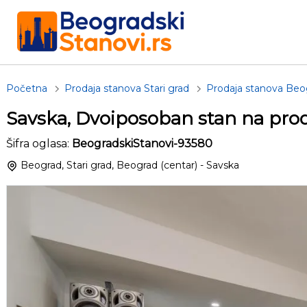
Početna
Prodaja stanova Stari grad
Prodaja stanova Beog
Savska, Dvoiposoban stan na pro
Šifra oglasa:
BeogradskiStanovi-93580
Beograd, Stari grad, Beograd (centar) - Savska