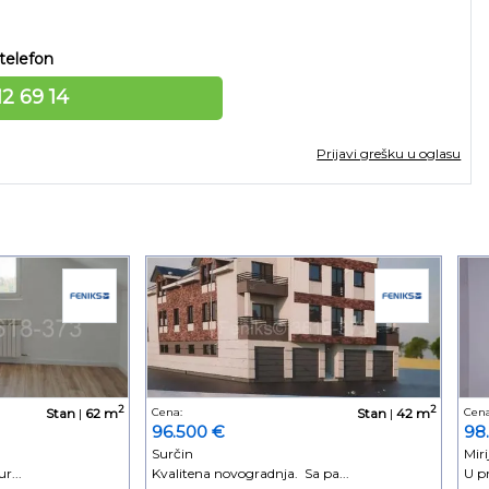
telefon
12 69 14
Prijavi grešku u oglasu
2
2
Stan
|
62 m
Cena:
Stan
|
42 m
Cena
96.500 €
98
Surčin
Miri
r...
Kvalitena novogradnja. Sa pa...
U p