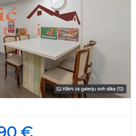
Klikni za galeriju svih slika (12)
90 €