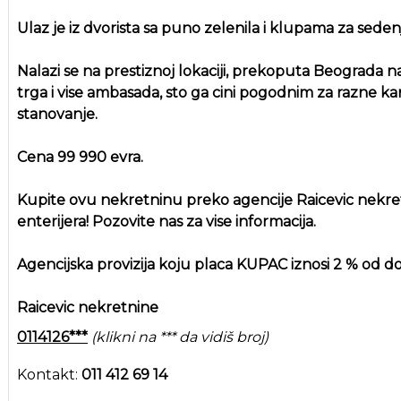
Ulaz je iz dvorista sa puno zelenila i klupama za seden
Nalazi se na prestiznoj lokaciji, prekoputa Beograda n
trga i vise ambasada, sto ga cini pogodnim za razne kanc
stanovanje.
Cena 99 990 evra.
Kupite ovu nekretninu preko agencije Raicevic nekr
enterijera! Pozovite nas za vise informacija.
Agencijska provizija koju placa KUPAC iznosi 2 % od
Raicevic nekretnine
0114126***
(klikni na *** da vidiš broj)
Kontakt:
011 412 69 14