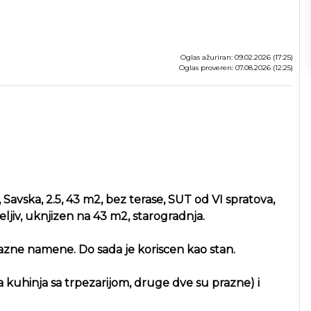
Oglas ažuriran: 09.02.2026 (17:25)
Oglas proveren: 07.08.2026 (12:25)
ska, 2.5, 43 m2, bez terase, SUT od VI spratova,
seljiv, uknjizen na 43 m2, starogradnja.
 razne namene. Do sada je koriscen kao stan.
na kuhinja sa trpezarijom, druge dve su prazne) i