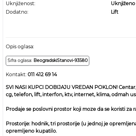
Uknjiženost:
Uknjiženo
Dodatno:
Lift
Opis oglasa:
Šifra oglasa:
BeogradskiStanovi-93580
Kontakt:
011 412 69 14
SVI NASI KUPCI DOBIJAJU VREDAN POKLON! Centar, Sav
cg, telefon, lift, interfon, ktv, internet, klima, odmah u
Prodaje se poslovni prostor koji moze da se koristi za
Prostorije: hodnik, tri prostorije (u jednoj je opremlje
opremljeno kupatilo.