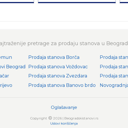
ajtraženije pretrage za prodaju stanova u Beograd
Zemun
Prodaja stanova Borča
Prodaja sta
ovi Beograd
Prodaja stanova Voždovac
Prodaja sta
ačar
Prodaja stanova Zvezdara
Prodaja sta
rijevo
Prodaja stanova Banovo brdo
Novogradnj
Oglašavanje
Copyright
2026 | Beogradskistanovi.rs
Uslovi korišćenja