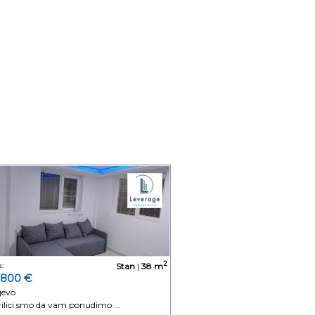
2
:
Stan
|
38 m
.800 €
jevo
rilici smo da vam ponudimo ...