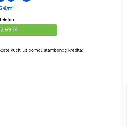
2
35 €/m
telefon
12 69 14
 možete kupiti uz pomoć stambenog kredita: