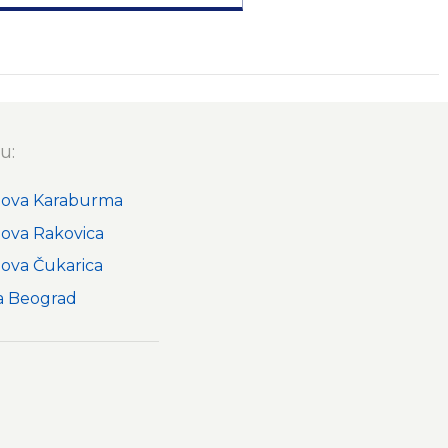
u:
nova Karaburma
nova Rakovica
nova Čukarica
a Beograd