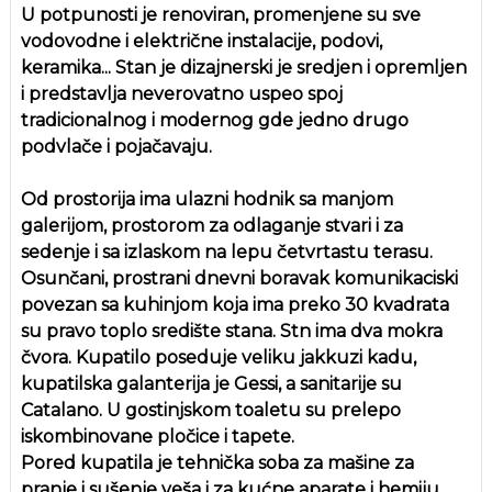
U potpunosti je renoviran, promenjene su sve
vodovodne i električne instalacije, podovi,
keramika... Stan je dizajnerski je sredjen i opremljen
i predstavlja neverovatno uspeo spoj
tradicionalnog i modernog gde jedno drugo
podvlače i pojačavaju.
Od prostorija ima ulazni hodnik sa manjom
galerijom, prostorom za odlaganje stvari i za
sedenje i sa izlaskom na lepu četvrtastu terasu.
Osunčani, prostrani dnevni boravak komunikaciski
povezan sa kuhinjom koja ima preko 30 kvadrata
su pravo toplo središte stana. Stn ima dva mokra
čvora. Kupatilo poseduje veliku jakkuzi kadu,
kupatilska galanterija je Gessi, a sanitarije su
Catalano. U gostinjskom toaletu su prelepo
iskombinovane pločice i tapete.
Pored kupatila je tehnička soba za mašine za
pranje i sušenje veša i za kućne aparate i hemiju.