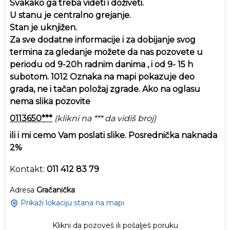
Svakako ga treba videti i doživeti.
U stanu je centralno grejanje.
Stan je uknjižen.
Za sve dodatne informacije i za dobijanje svog
termina za gledanje možete da nas pozovete u
periodu od 9-20h radnim danima , i od 9- 15 h
subotom. 1012 Oznaka na mapi pokazuje deo
grada, ne i tačan položaj zgrade. Ako na oglasu
nema slika pozovite
0113650***
(klikni na *** da vidiš broj)
ili i mi cemo Vam poslati slike. Posrednička naknada
2%
Kontakt:
011 412 83 79
Adresa
Gračanička
Prikaži lokaciju stana na mapi
Klikni da pozoveš ili pošalješ poruku