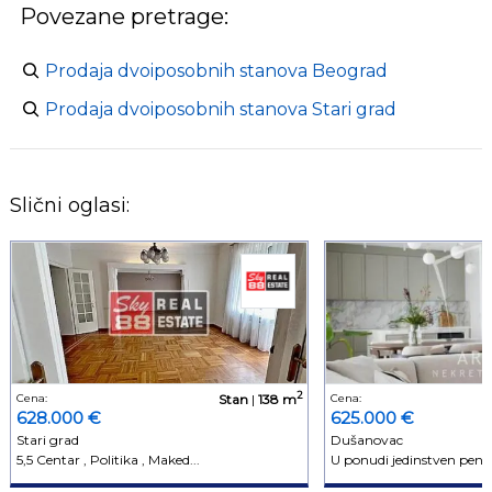
Povezane pretrage:
Prodaja dvoiposobnih stanova Beograd
Prodaja dvoiposobnih stanova Stari grad
Slični oglasi:
2
Cena:
Stan
|
138 m
Cena:
628.000 €
625.000 €
Stari grad
Dušanovac
5,5 Centar , Politika , Maked...
U ponudi jedinstven penth