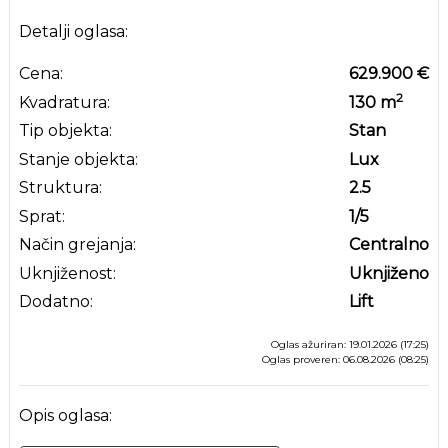
Detalji oglasa:
Cena:
629.900 €
2
Kvadratura:
130
m
Tip objekta:
Stan
Stanje objekta:
Lux
Struktura:
2.5
Sprat:
1
/5
Način grejanja:
Centralno
Uknjiženost:
Uknjiženo
Dodatno:
Lift
Oglas ažuriran: 19.01.2026 (17:25)
Oglas proveren: 06.08.2026 (08:25)
Opis oglasa: