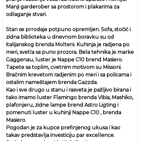
Manji garderober sa prostorom i plakarima za
odlaganje stvari.
Stan se prrodaje potpuno opremljen. Sofa, stočić i
zidna biblioteka u dnevnom boravku su od
italijanskog brenda Molteni. Kuhinja je radjena po
meri, svetla sa puno prozora. Bela tehnika je marke
Gaggenau, luster je Nappe C10 brend Masiero.
Tapete sa toplim, cvetnim motivom su Missoni.
Bračnim krevetom radjenim po meri i sa policama i
ostalim nameštajem brenda Gazzda.
Kao i sve drugo u stanu i rasveta je pažljivo birana i
tako imamo luster Flamingo brenda Vibia, Mashiko,
plafonjeru, zidne lampe brend Astro Ligting i
pomenuti luster u kuhinji Nappe C10 , brenda
Masiero.
Pogodan je za kupce prefinjenog ukusa i kao
takav predstavlja investiciju par excellence.