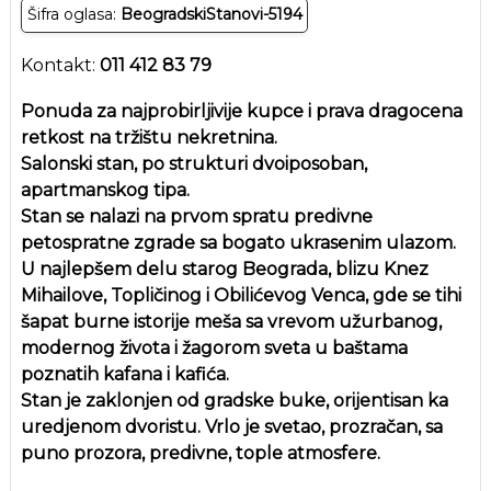
Šifra oglasa:
BeogradskiStanovi-5194
Kontakt:
011 412 83 79
Ponuda za najprobirljivije kupce i prava dragocena
retkost na tržištu nekretnina.
Salonski stan, po strukturi dvoiposoban,
apartmanskog tipa.
Stan se nalazi na prvom spratu predivne
petospratne zgrade sa bogato ukrasenim ulazom.
U najlepšem delu starog Beograda, blizu Knez
Mihailove, Topličinog i Obilićevog Venca, gde se tihi
šapat burne istorije meša sa vrevom užurbanog,
modernog života i žagorom sveta u baštama
poznatih kafana i kafića.
Stan je zaklonjen od gradske buke, orijentisan ka
uredjenom dvoristu. Vrlo je svetao, prozračan, sa
puno prozora, predivne, tople atmosfere.