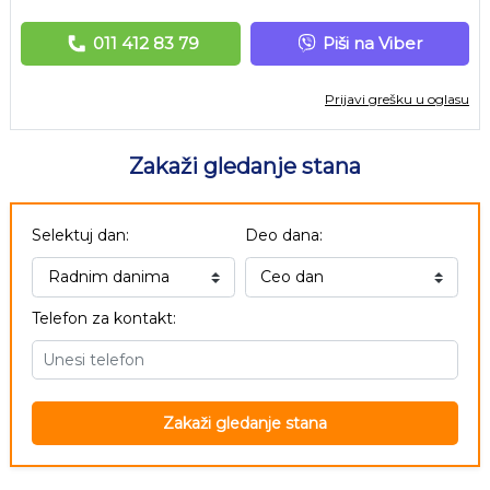
011 412 83 79
Piši na Viber
Prijavi grešku u oglasu
Zakaži gledanje stana
Selektuj dan:
Deo dana:
Telefon za kontakt:
Zakaži gledanje stana