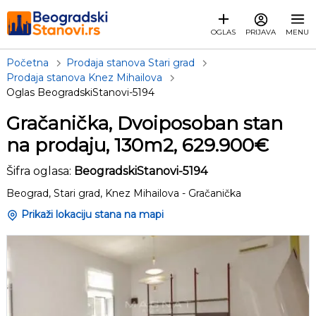
OGLAS
PRIJAVA
MENU
Početna
Prodaja stanova Stari grad
Prodaja stanova Knez Mihailova
Oglas BeogradskiStanovi-5194
Gračanička, Dvoiposoban stan
na prodaju, 130m2, 629.900€
Šifra oglasa:
BeogradskiStanovi-5194
Beograd, Stari grad, Knez Mihailova - Gračanička
Prikaži lokaciju stana na mapi