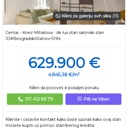
Klikni za galeriju svih slika (11)
Centar - Knez Mihailova - de lux stan salonski stan
ID#BeogradskiStanovi-5194
629.900 €
2
4.845,38 €/m
Klikni da pozoveš ili pošalješ poruku
011 412 83 79
Piši na Viber
Kliknite i ostavite kontakt kako biste saznali kako ovaj stan
možete kupiti uz pomoć stambenog kredita: