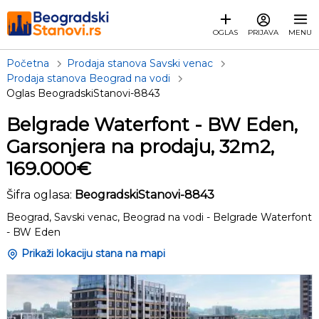
OGLAS
PRIJAVA
MENU
Početna
Prodaja stanova Savski venac
Prodaja stanova Beograd na vodi
Oglas BeogradskiStanovi-8843
Belgrade Waterfont - BW Eden,
Garsonjera na prodaju, 32m2,
169.000€
Šifra oglasa:
BeogradskiStanovi-8843
Beograd, Savski venac, Beograd na vodi - Belgrade Waterfont
- BW Eden
Prikaži lokaciju stana na mapi