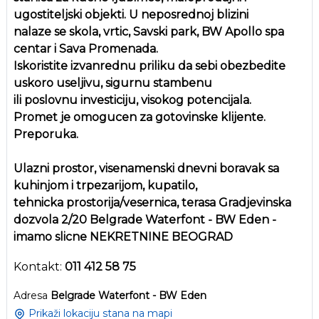
ugostiteljski objekti. U neposrednoj blizini
nalaze se skola, vrtic, Savski park, BW Apollo spa
centar i Sava Promenada.
Iskoristite izvanrednu priliku da sebi obezbedite
uskoro useljivu, sigurnu stambenu
ili poslovnu investiciju, visokog potencijala.
Promet je omogucen za gotovinske klijente.
Preporuka.
Ulazni prostor, visenamenski dnevni boravak sa
kuhinjom i trpezarijom, kupatilo,
tehnicka prostorija/vesernica, terasa Gradjevinska
dozvola 2/20 Belgrade Waterfont - BW Eden -
imamo slicne NEKRETNINE BEOGRAD
Kontakt:
011 412 58 75
Adresa
Belgrade Waterfont - BW Eden
Prikaži lokaciju stana na mapi