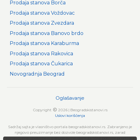
Prodaja stanova Borča
Prodaja stanova Voždovac
Prodaja stanova Zvezdara
Prodaja stanova Banovo brdo
Prodaja stanova Karaburma
Prodaja stanova Rakovica
Prodaja stanova Čukarica
Novogradnja Beograd
Oglašavanje
Copyright
2026 | Beogradskistanovi.rs
Uslovi korišćenja
Sadržaj sajta je vlasništvo portala beogradskistanovi.rs. Zabranjeno je
njegovo preuzimanje bez dozvole beogradskistanovi.rs, zarad
komercijalne upotrebe ili u druge svrhe, osim za lične potrebe posetilaca