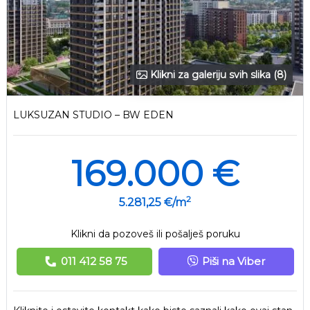
Klikni za galeriju svih slika (8)
LUKSUZAN STUDIO – BW EDEN
169.000 €
2
5.281,25 €/m
Klikni da pozoveš ili pošalješ poruku
011 412 58 75
Piši na Viber