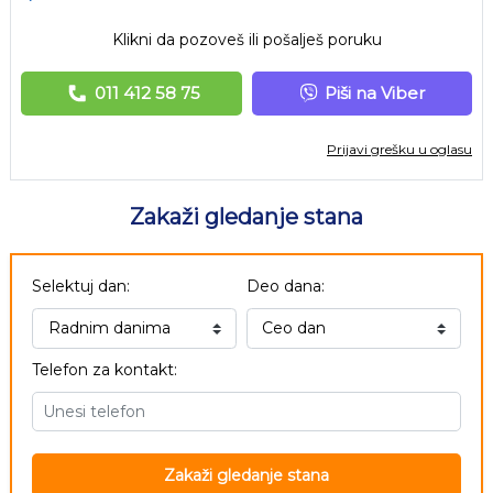
Klikni da pozoveš ili pošalješ poruku
011 412 58 75
Piši na Viber
Prijavi grešku u oglasu
Zakaži gledanje stana
Selektuj dan:
Deo dana:
Telefon za kontakt:
Zakaži gledanje stana