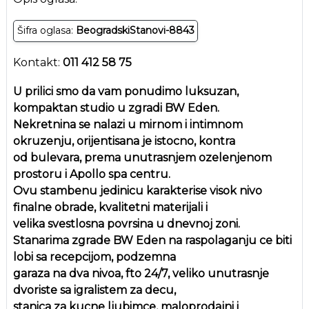
Šifra oglasa:
BeogradskiStanovi-8843
Kontakt:
011 412 58 75
U prilici smo da vam ponudimo luksuzan,
kompaktan studio u zgradi BW Eden.
Nekretnina se nalazi u mirnom i intimnom
okruzenju, orijentisana je istocno, kontra
od bulevara, prema unutrasnjem ozelenjenom
prostoru i Apollo spa centru.
Ovu stambenu jedinicu karakterise visok nivo
finalne obrade, kvalitetni materijali i
velika svestlosna povrsina u dnevnoj zoni.
Stanarima zgrade BW Eden na raspolaganju ce biti
lobi sa recepcijom, podzemna
garaza na dva nivoa, fto 24/7, veliko unutrasnje
dvoriste sa igralistem za decu,
stanica za kucne ljubimce, maloprodajni i