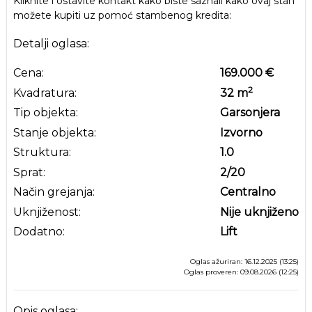
Kliknite i ostavite kontakt kako biste saznali kako ovaj stan
možete kupiti uz pomoć stambenog kredita:
Detalji oglasa:
Cena:
169.000 €
2
Kvadratura:
32
m
Tip objekta:
Garsonjera
Stanje objekta:
Izvorno
Struktura:
1.0
Sprat:
2
/20
Način grejanja:
Centralno
Uknjiženost:
Nije uknjiženo
Dodatno:
Lift
Oglas ažuriran: 16.12.2025 (13:25)
Oglas proveren: 09.08.2026 (12:25)
Opis oglasa: