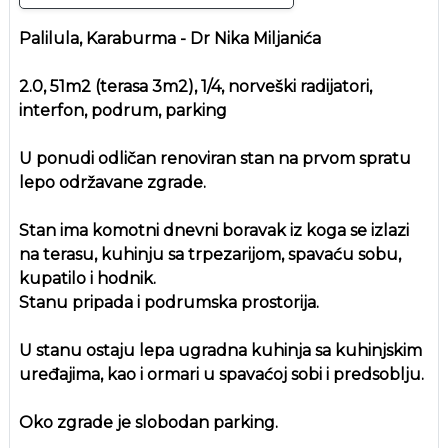
Palilula, Karaburma - Dr Nika Miljanića
2.0, 51m2 (terasa 3m2), 1/4, norveški radijatori,
interfon, podrum, parking
U ponudi odličan renoviran stan na prvom spratu
lepo održavane zgrade.
Stan ima komotni dnevni boravak iz koga se izlazi
na terasu, kuhinju sa trpezarijom, spavaću sobu,
kupatilo i hodnik.
Stanu pripada i podrumska prostorija.
U stanu ostaju lepa ugradna kuhinja sa kuhinjskim
uređajima, kao i ormari u spavaćoj sobi i predsoblju.
Oko zgrade je slobodan parking.