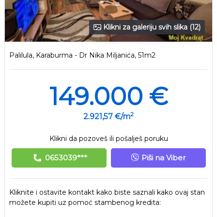
Klikni za galeriju svih slika (12)
Palilula, Karaburma - Dr Nika Miljanića, 51m2
149.000 €
2
2.921,57 €/m
Klikni da pozoveš ili pošalješ poruku
0653039***
Piši na Viber
Kliknite i ostavite kontakt kako biste saznali kako ovaj stan
možete kupiti uz pomoć stambenog kredita: