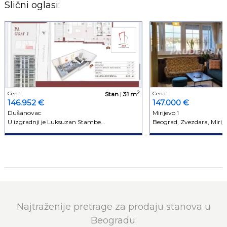
Slični oglasi:
2
Cena:
Stan
|
31 m
Cena:
146.952 €
147.000 €
Dušanovac
Mirijevo 1
U izgradnji je Luksuzan Stambe...
Beograd, Zvezdara, Mirije
Najtraženije pretrage za prodaju stanova u
Beogradu: