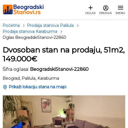
OGLAS
PRIJAVA
MENU
Početna
Prodaja stanova Palilula
Prodaja stanova Karaburma
Oglas BeogradskiStanovi-22860
Dvosoban stan na prodaju, 51m2,
149.000€
Šifra oglasa:
BeogradskiStanovi-22860
Beograd, Palilula, Karaburma
Prikaži lokaciju stana na mapi