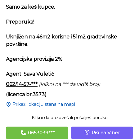
Samo za keš kupce.
Preporuka!
Uknjižen na 46m2 korisne i 51m2 građevinske
površine.
Agencijska provizija 2%
Agent: Sava Vuletić
062/14-57-***
(klikni na *** da vidiš broj)
(licenca br.3573)
Prikaži lokaciju stana na mapi
Klikni da pozoveš ili pošalješ poruku
0653039***
Piši na Viber