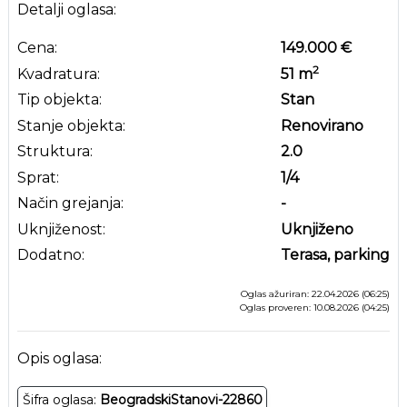
Detalji oglasa:
Cena:
149.000 €
2
Kvadratura:
51
m
Tip objekta:
Stan
Stanje objekta:
Renovirano
Struktura:
2.0
Sprat:
1
/4
Način grejanja:
-
Uknjiženost:
Uknjiženo
Dodatno:
Terasa, parking
Oglas ažuriran: 22.04.2026 (06:25)
Oglas proveren: 10.08.2026 (04:25)
Opis oglasa:
Šifra oglasa:
BeogradskiStanovi-22860