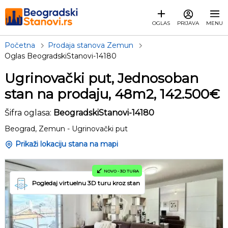
OGLAS
PRIJAVA
MENU
Početna
Prodaja stanova Zemun
Oglas BeogradskiStanovi-14180
Ugrinovački put, Jednosoban
stan na prodaju, 48m2, 142.500€
Šifra oglasa:
BeogradskiStanovi-14180
Beograd, Zemun - Ugrinovački put
Prikaži lokaciju stana na mapi
NOVO - 3D TURA
Pogledaj virtuelnu 3D turu kroz stan