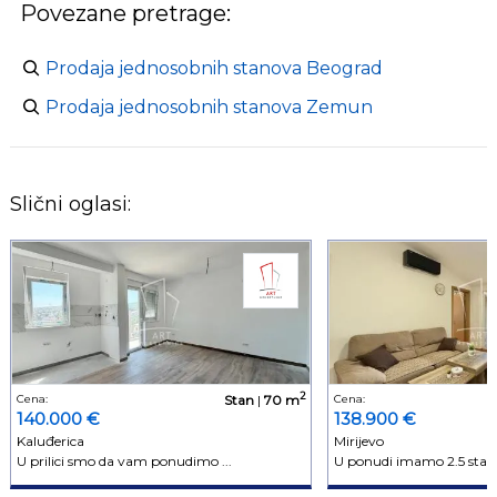
Povezane pretrage:
Prodaja jednosobnih stanova Beograd
Prodaja jednosobnih stanova Zemun
Slični oglasi:
2
Cena:
Stan
|
70 m
Cena:
140.000 €
138.900 €
Kaluđerica
Mirijevo
U prilici smo da vam ponudimo ...
U ponudi imamo 2.5 stan u