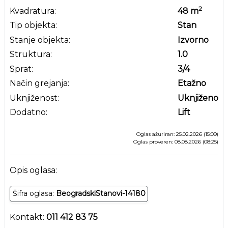
2
Kvadratura:
48
m
Tip objekta:
Stan
Stanje objekta:
Izvorno
Struktura:
1.0
Sprat:
3
/4
Način grejanja:
Etažno
Uknjiženost:
Uknjiženo
Dodatno:
Lift
Oglas ažuriran: 25.02.2026 (15:09)
Oglas proveren: 08.08.2026 (08:25)
Opis oglasa:
Šifra oglasa:
BeogradskiStanovi-14180
Kontakt:
011 412 83 75