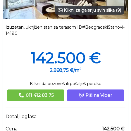
Klikni za galeriju svih slika (9)
Izuzetan, uknjižen stan sa terasom ID#BeogradskiStanovi-
14180
142.500 €
2
2.968,75 €/m
Klikni da pozoveš ili pošalješ poruku
011 412 83 75
Piši na Viber
Detalji oglasa:
Cena:
142.500 €