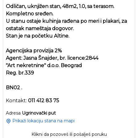
Odličan, uknjižen stan, 48m2, 1.0, sa terasom.
Kompletno sređen.
U stanu ostaje kuhinja rađena po meri i plakari, za
ostatak nameštaja dogovor.
Stan je na početku Altine.
Agencijska provizija 2%
Agent: Jasna Šnajder, br. licence:2844
"Art nekretnine" d.o.o. Beograd
Reg. br.339
BN02 .
Kontakt:
011 412 83 75
Adresa
Ugrinovački put
Prikaži lokaciju stana na mapi
Klikni da pozoveš ili pošalješ poruku