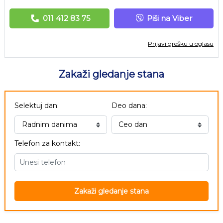
011 412 83 75
Piši na Viber
Prijavi grešku u oglasu
Zakaži gledanje stana
Selektuj dan:
Deo dana:
Telefon za kontakt:
Zakaži gledanje stana