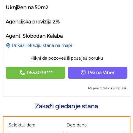
Uknjižen na 50m2.
Agencijska provizija 2%
Agent: Slobodan Kalaba
Prikaži lokaciju stana na mapi
Klikni da pozoveš ili pošalješ poruku
0653039***
Piši na Viber
Prijavi grešku u oglasu
Zakaži gledanje stana
Selektuj dan:
Deo dana: