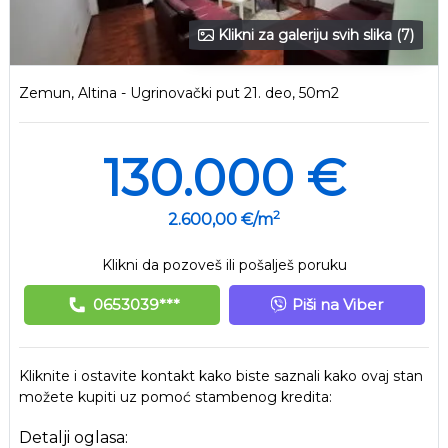
Klikni za galeriju svih slika (7)
Zemun, Altina - Ugrinovački put 21. deo, 50m2
130.000 €
2
2.600,00 €/m
Klikni da pozoveš ili pošalješ poruku
0653039***
Piši na Viber
Kliknite i ostavite kontakt kako biste saznali kako ovaj stan
možete kupiti uz pomoć stambenog kredita:
Detalji oglasa: