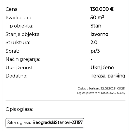
Cena:
130.000 €
2
Kvadratura:
50
m
Tip objekta:
Stan
Stanje objekta:
Izvorno
Struktura:
2.0
Sprat:
pr
/3
Način grejanja:
-
Uknjiženost:
Uknjiženo
Dodatno:
Terasa, parking
Oglas ažuriran: 22.05.2026 (06:25)
Oglas proveren: 10.08.2026 (08:25)
Opis oglasa:
Šifra oglasa:
BeogradskiStanovi-23157