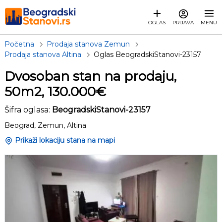
OGLAS
PRIJAVA
MENU
Početna
Prodaja stanova Zemun
Prodaja stanova Altina
Oglas BeogradskiStanovi-23157
Dvosoban stan na prodaju,
50m2, 130.000€
Šifra oglasa:
BeogradskiStanovi-23157
Beograd, Zemun, Altina
Prikaži lokaciju stana na mapi