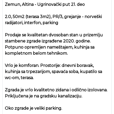
Zemun, Altina - Ugrinovački put 21. deo
2.0, 50m2 (terasa 3m2), PR/3, grejanje - norveški
radijatori, interfon, parking
Prodaje se kvalitetan dvosoban stan u prizemlju
stambene zgrade izgrađene 2020. godine.
Potpuno opremljen nameštajem, kuhinja sa
kompletnom belom tehnikom.
Vrlo je komforan. Prostorije: dnevni boravak,
kuhinja sa trpezarijom, spavaća soba, kupatilo sa
wc-om, terasa.
Zgrada je vrlo kvalitetno zidana i odlično izolovana.
Priključena je na gradsku kanalizaciju.
Oko zgrade je veliki parking.