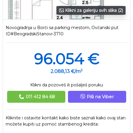
Klikni za galeriju svih slika (2)
Novogradnja u Borči sa parking mestom, Ovčanski put
ID#BeogradskiStanovi-3710
96.054 €
2
2.088,13 €/m
Klikni da pozoveš ili pošalješ poruku
011 412 84 68
Piši na Viber
Kliknite i ostavite kontakt kako biste saznali kako ovaj stan
možete kupiti uz pomoć stambenog kredita: