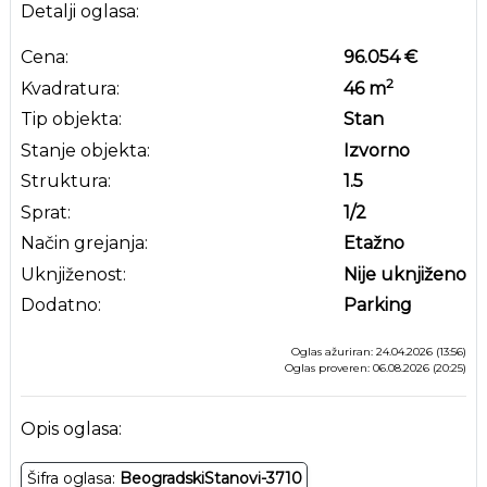
Detalji oglasa:
Cena:
96.054 €
2
Kvadratura:
46
m
Tip objekta:
Stan
Stanje objekta:
Izvorno
Struktura:
1.5
Sprat:
1
/2
Način grejanja:
Etažno
Uknjiženost:
Nije uknjiženo
Dodatno:
Parking
Oglas ažuriran: 24.04.2026 (13:56)
Oglas proveren: 06.08.2026 (20:25)
Opis oglasa:
Šifra oglasa:
BeogradskiStanovi-3710