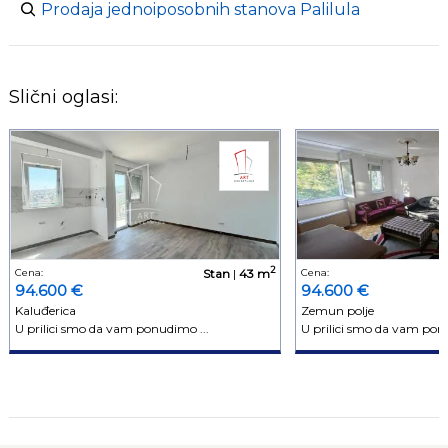
Prodaja jednoiposobnih stanova Palilula
Slični oglasi:
2
Cena:
Stan
|
43 m
Cena:
94.600 €
94.600 €
Kaluđerica
Zemun polje
U prilici smo da vam ponudimo ...
U prilici smo da vam ponu