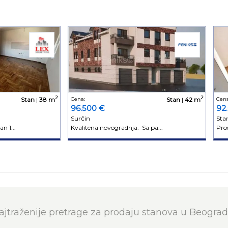
2
2
Stan
|
38 m
Cena:
Stan
|
42 m
Cena
96.500 €
92
Surčin
Sta
n 1...
Kvalitena novogradnja. Sa pa...
Prod
ajtraženije pretrage za prodaju stanova u Beograd