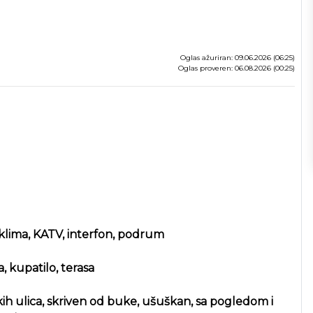
Oglas ažuriran: 09.06.2026 (06:25)
Oglas proveren: 06.08.2026 (00:25)
 klima, KATV, interfon, podrum
, kupatilo, terasa
kih ulica, skriven od buke, ušuškan, sa pogledom i