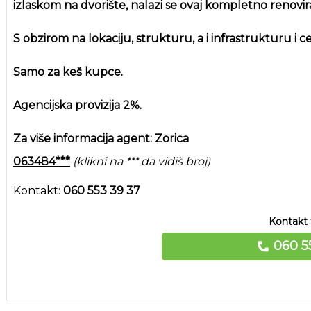
izlaskom na dvorište, nalazi se ovaj kompletno renovi
S obzirom na lokaciju, strukturu, a i infrastrukturu i ce
Samo za keš kupce.
Agencijska provizija 2%.
Za više informacija agent: Zorica
063484***
(klikni na *** da vidiš broj)
Kontakt:
060 553 39 37
Kontakt 
060 5