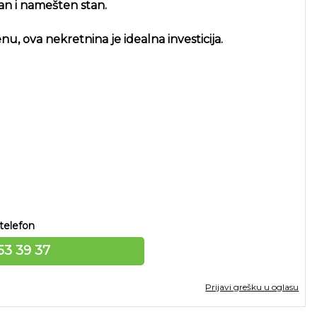
ran i namešten stan.
nu, ova nekretnina je idealna investicija.
telefon
53 39 37
Prijavi grešku u oglasu