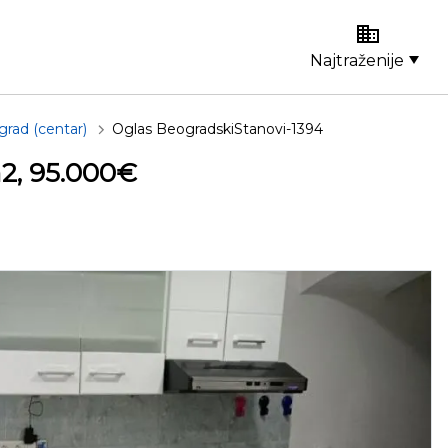
Najtraženije
rad (centar)
Oglas BeogradskiStanovi-1394
2, 95.000€