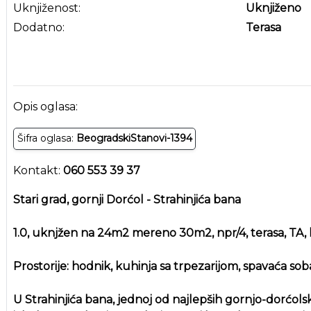
Uknjiženost:
Uknjiženo
Dodatno:
Terasa
Opis oglasa:
Šifra oglasa:
BeogradskiStanovi-1394
Kontakt:
060 553 39 37
Stari grad, gornji Dorćol - Strahinjića bana
1.0, uknjžen na 24m2 mereno 30m2, npr/4, terasa, TA,
Prostorije: hodnik, kuhinja sa trpezarijom, spavaća soba
U Strahinjića bana, jednoj od najlepših gornjo-dorćols