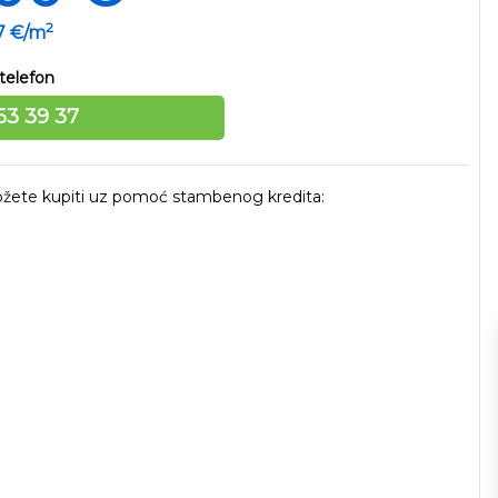
2
67 €/m
telefon
53 39 37
 možete kupiti uz pomoć stambenog kredita: