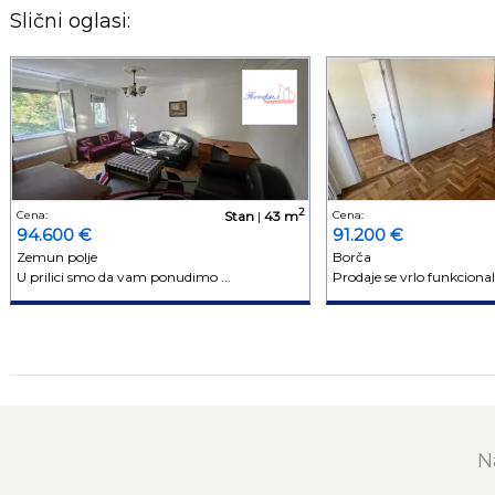
Slični oglasi:
2
Cena:
Stan
|
43 m
Cena:
94.600 €
91.200 €
Zemun polje
Borča
U prilici smo da vam ponudimo ...
Prodaje se vrlo funkcionala
N