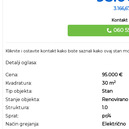
3.166,
Kontakt 
060 5
Kliknite i ostavite kontakt kako biste saznali kako ovaj stan
Detalji oglasa:
Cena:
95.000 €
2
Kvadratura:
30
m
Tip objekta:
Stan
Stanje objekta:
Renovirano
Struktura:
1.0
Sprat:
pr
/4
Način grejanja:
Električno