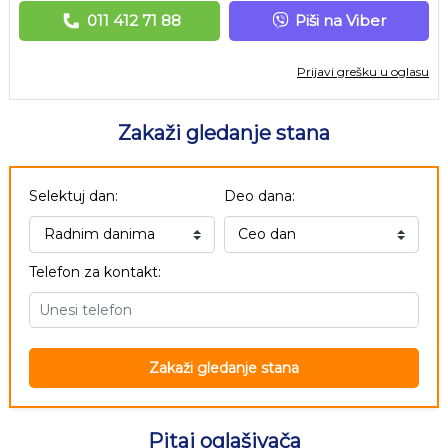
011 412 71 88
Piši na Viber
Prijavi grešku u oglasu
Zakaži gledanje stana
Selektuj dan:
Deo dana:
Telefon za kontakt:
Zakaži gledanje stana
Pitaj oglašivača