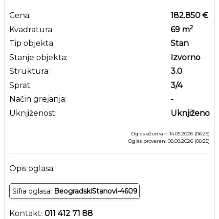
Cena:
182.850 €
2
Kvadratura:
69
m
Tip objekta:
Stan
Stanje objekta:
Izvorno
Struktura:
3.0
Sprat:
3
/4
Način grejanja:
-
Uknjiženost:
Uknjiženo
Oglas ažuriran: 14.05.2026 (06:25)
Oglas proveren: 08.08.2026 (08:25)
Opis oglasa:
Šifra oglasa:
BeogradskiStanovi-4609
Kontakt:
011 412 71 88