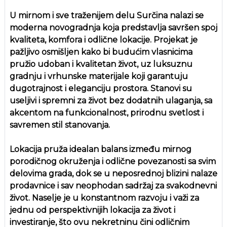
U mirnom i sve traženijem delu Surčina nalazi se
moderna novogradnja koja predstavlja savršen spoj
kvaliteta, komfora i odlične lokacije. Projekat je
pažljivo osmišljen kako bi budućim vlasnicima
pružio udoban i kvalitetan život, uz luksuznu
gradnju i vrhunske materijale koji garantuju
dugotrajnost i eleganciju prostora. Stanovi su
useljivi i spremni za život bez dodatnih ulaganja, sa
akcentom na funkcionalnost, prirodnu svetlost i
savremen stil stanovanja.
Lokacija pruža idealan balans između mirnog
porodičnog okruženja i odlične povezanosti sa svim
delovima grada, dok se u neposrednoj blizini nalaze
prodavnice i sav neophodan sadržaj za svakodnevni
život. Naselje je u konstantnom razvoju i važi za
jednu od perspektivnijih lokacija za život i
investiranje, što ovu nekretninu čini odličnim