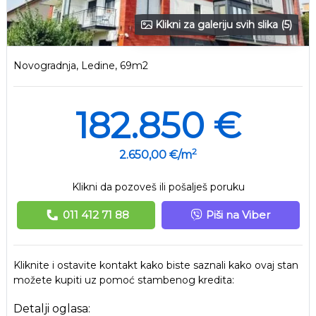
Klikni za galeriju svih slika (5)
Novogradnja, Ledine, 69m2
182.850 €
2
2.650,00 €/m
Klikni da pozoveš ili pošalješ poruku
011 412 71 88
Piši na Viber
Kliknite i ostavite kontakt kako biste saznali kako ovaj stan
možete kupiti uz pomoć stambenog kredita:
Detalji oglasa: