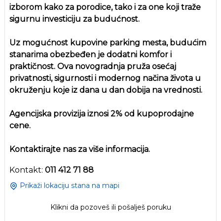
izborom kako za porodice, tako i za one koji traže
sigurnu investiciju za budućnost.
Uz mogućnost kupovine parking mesta, budućim
stanarima obezbeđen je dodatni komfor i
praktičnost. Ova novogradnja pruža osećaj
privatnosti, sigurnosti i modernog načina života u
okruženju koje iz dana u dan dobija na vrednosti.
Agencijska provizija iznosi 2% od kupoprodajne
cene.
Kontaktirajte nas za više informacija.
Kontakt:
011 412 71 88
Prikaži lokaciju stana na mapi
Klikni da pozoveš ili pošalješ poruku