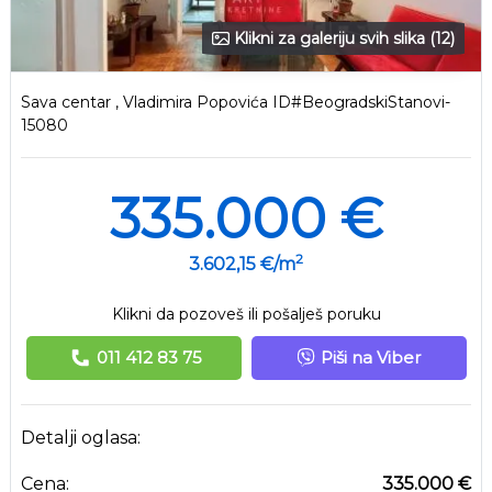
Klikni za galeriju svih slika (12)
Sava centar , Vladimira Popovića ID#BeogradskiStanovi-
15080
335.000 €
2
3.602,15 €/m
Klikni da pozoveš ili pošalješ poruku
011 412 83 75
Piši na Viber
Detalji oglasa:
Cena:
335.000 €