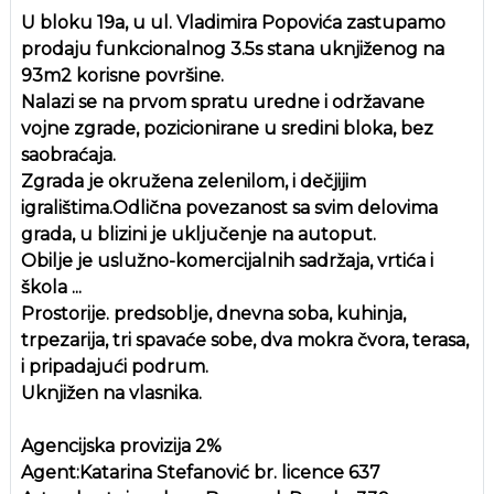
U bloku 19a, u ul. Vladimira Popovića zastupamo
prodaju funkcionalnog 3.5s stana uknjiženog na
93m2 korisne površine.
Nalazi se na prvom spratu uredne i održavane
vojne zgrade, pozicionirane u sredini bloka, bez
saobraćaja.
Zgrada je okružena zelenilom, i dečjijim
igralištima.Odlična povezanost sa svim delovima
grada, u blizini je uključenje na autoput.
Obilje je uslužno-komercijalnih sadržaja, vrtića i
škola ...
Prostorije. predsoblje, dnevna soba, kuhinja,
trpezarija, tri spavaće sobe, dva mokra čvora, terasa,
i pripadajući podrum.
Uknjižen na vlasnika.
Agencijska provizija 2%
Agent:Katarina Stefanović br. licence 637