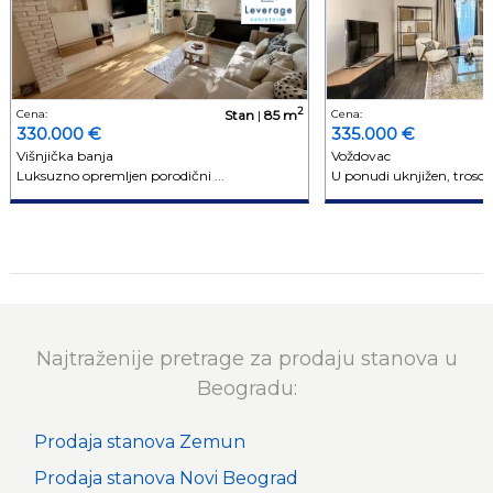
2
Cena:
Stan
|
85 m
Cena:
330.000 €
335.000 €
Višnjička banja
Voždovac
Luksuzno opremljen porodični ...
U ponudi uknjižen, trosoba
Najtraženije pretrage za prodaju stanova u
Beogradu:
Prodaja stanova Zemun
Prodaja stanova Novi Beograd