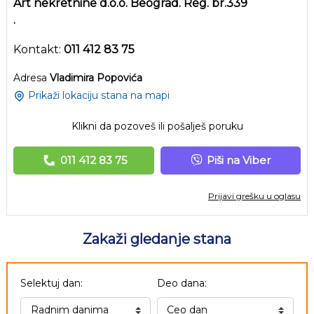
Art nekretnine d.o.o. Beograd. Reg. br.339
.
Kontakt:
011 412 83 75
Adresa
Vladimira Popovića
Prikaži lokaciju stana na mapi
Klikni da pozoveš ili pošalješ poruku
011 412 83 75
Piši na Viber
Prijavi grešku u oglasu
Zakaži gledanje stana
Selektuj dan:
Deo dana: