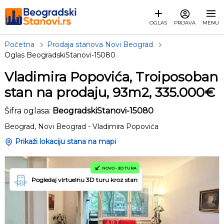
OGLAS
PRIJAVA
MENU
Početna
Prodaja stanova Novi Beograd
Oglas BeogradskiStanovi-15080
Vladimira Popovića, Troiposoban
stan na prodaju, 93m2, 335.000€
Šifra oglasa:
BeogradskiStanovi-15080
Beograd, Novi Beograd - Vladimira Popovića
Prikaži lokaciju stana na mapi
NOVO - 3D TURA
Pogledaj virtuelnu 3D turu kroz stan