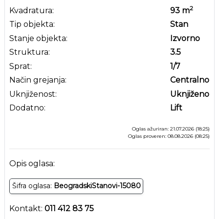
2
Kvadratura:
93
m
Tip objekta:
Stan
Stanje objekta:
Izvorno
Struktura:
3.5
Sprat:
1
/7
Način grejanja:
Centralno
Uknjiženost:
Uknjiženo
Dodatno:
Lift
Oglas ažuriran: 21.07.2026 (18:25)
Oglas proveren: 08.08.2026 (08:25)
Opis oglasa:
Šifra oglasa:
BeogradskiStanovi-15080
Kontakt:
011 412 83 75