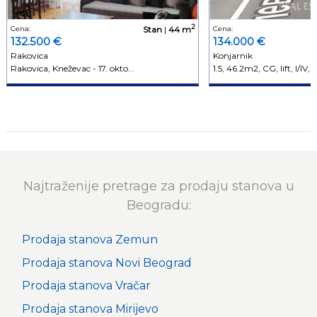
2
Cena:
Stan
|
44 m
Cena:
132.500 €
134.000 €
Rakovica
Konjarnik
Rakovica, Kneževac - 17. okto...
1.5, 46.2m2, CG, lift, I/IV, t.
Najtraženije pretrage za prodaju stanova u
Beogradu:
Prodaja stanova Zemun
Prodaja stanova Novi Beograd
Prodaja stanova Vračar
Prodaja stanova Mirijevo