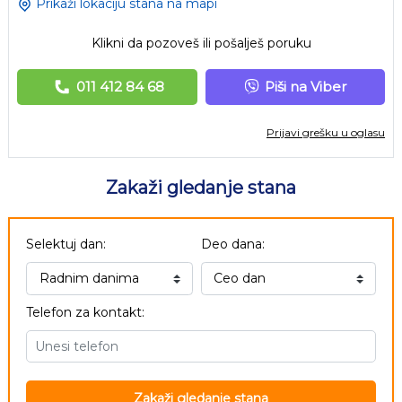
Prikaži lokaciju stana na mapi
Klikni da pozoveš ili pošalješ poruku
011 412 84 68
Piši na Viber
Prijavi grešku u oglasu
Zakaži gledanje stana
Selektuj dan:
Deo dana:
Telefon za kontakt:
Zakaži gledanje stana