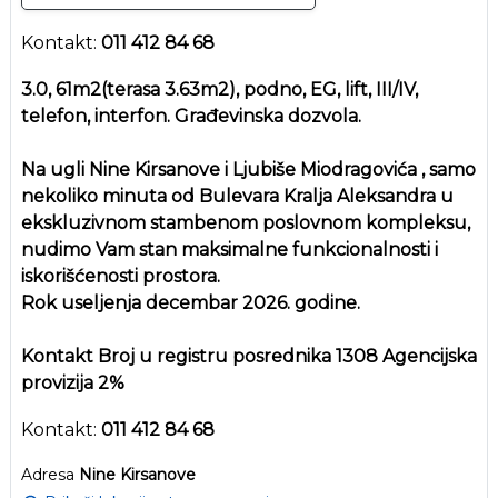
Kontakt:
011 412 84 68
3.0, 61m2(terasa 3.63m2), podno, EG, lift, III/IV,
telefon, interfon. Građevinska dozvola.
Na ugli Nine Kirsanove i Ljubiše Miodragovića , samo
nekoliko minuta od Bulevara Kralja Aleksandra u
ekskluzivnom stambenom poslovnom kompleksu,
nudimo Vam stan maksimalne funkcionalnosti i
iskorišćenosti prostora.
Rok useljenja decembar 2026. godine.
Kontakt Broj u registru posrednika 1308 Agencijska
provizija 2%
Kontakt:
011 412 84 68
Adresa
Nine Kirsanove