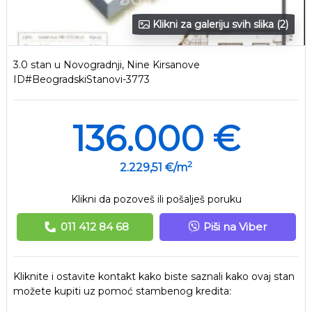
Klikni za galeriju svih slika (2)
3.0 stan u Novogradnji, Nine Kirsanove
ID#BeogradskiStanovi-3773
136.000 €
2
2.229,51 €/m
Klikni da pozoveš ili pošalješ poruku
011 412 84 68
Piši na Viber
Kliknite i ostavite kontakt kako biste saznali kako ovaj stan
možete kupiti uz pomoć stambenog kredita: