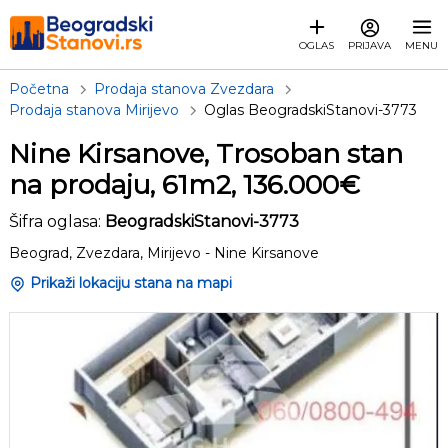
OGLAS
PRIJAVA
MENU
Početna
Prodaja stanova Zvezdara
Prodaja stanova Mirijevo
Oglas BeogradskiStanovi-3773
Nine Kirsanove, Trosoban stan
na prodaju, 61m2, 136.000€
Šifra oglasa:
BeogradskiStanovi-3773
Beograd, Zvezdara, Mirijevo - Nine Kirsanove
Prikaži lokaciju stana na mapi