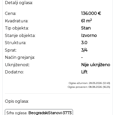
Detalji oglasa:
Cena:
136.000 €
2
Kvadratura:
61
m
Tip objekta:
Stan
Stanje objekta:
Izvorno
Struktura:
3.0
Sprat:
3
/4
Način grejanja:
-
Uknjiženost:
Nije uknjiženo
Dodatno:
Lift
Oglas ažuriran: 28.05.2026 (12:43)
Oglas proveren: 08.08.2026 (16:25)
Opis oglasa:
Šifra oglasa:
BeogradskiStanovi-3773