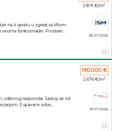
2
2.819 €/m
n na 4 spratu u zgradi sa liftom.
i veoma funkcionalan. Prostran...
28.07.2026.
190.000 €
2
2.676 €/m
 odličnog rasporeda. Sastoji se od
zarijom, 3 spavaće sobe,...
16.07.2026.