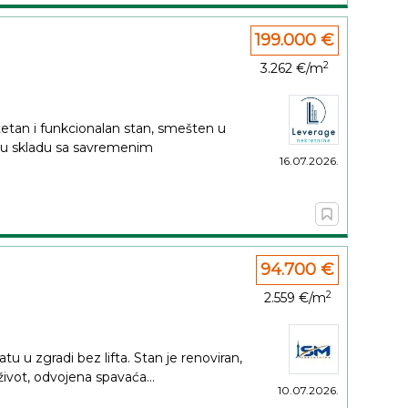
199.000 €
2
3.262 €/m
etan i funkcionalan stan, smešten u
 skladu sa savremenim
16.07.2026.
94.700 €
2
2.559 €/m
u u zgradi bez lifta. Stan je renoviran,
ivot, odvojena spavaća...
10.07.2026.