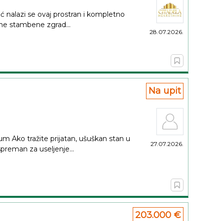
 nalazi se ovaj prostran i kompletno
ane stambene zgrad...
28.07.2026.
Na upit
rum Ako tražite prijatan, ušuškan stan u
27.07.2026.
preman za useljenje...
203.000 €