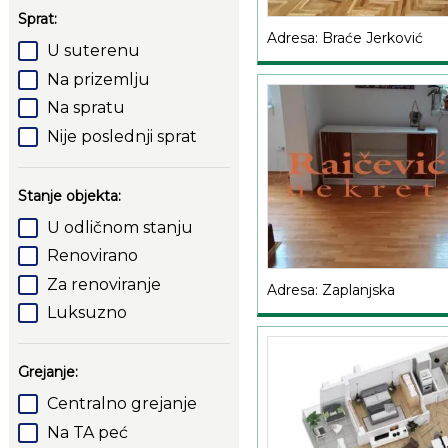
Sprat:
Adresa: Braće Jerković
U suterenu
Na prizemlju
Na spratu
Nije poslednji sprat
Stanje objekta:
U odličnom stanju
Renovirano
Za renoviranje
Adresa: Zaplanjska
Luksuzno
Grejanje:
Centralno grejanje
Na TA peć