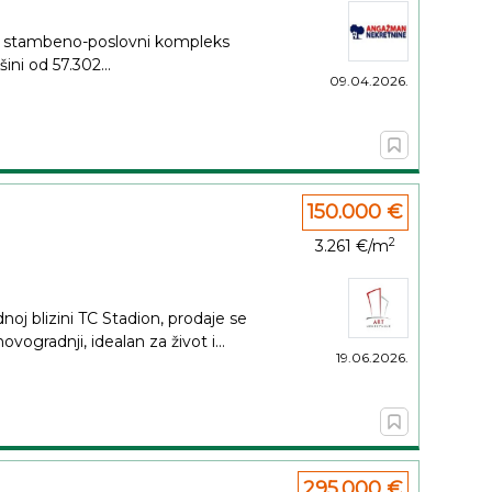
i stambeno-poslovni kompleks
ini od 57.302...
09.04.2026.
150.000 €
2
3.261 €/m
noj blizini TC Stadion, prodaje se
gradnji, idealan za život i...
19.06.2026.
295.000 €