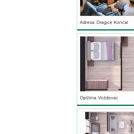
Adresa: Dragice Končar
Opština: Voždovac