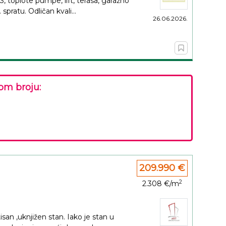
, toplote pumpe, lift, terasa, garažno
spratu. Odličan kvali...
26.06.2026.
om broju:
209.990 €
2
2.308 €/m
isan ,uknjižen stan. Iako je stan u