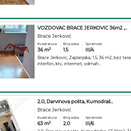
VOZDOVAC BRACE JERKOVIC 36m2 ,...
Braće Jerković
Kvadratura:
Broj soba:
Spratnost:
2
36
m
1.5
III/4
Brace Jerkovic, Zaplanjska, 1.5, 36 m2, bez terase
interfon, ktv, interrnet, odmah...
2.0, Darvinova pošta, Kumodraš...
Braće Jerković
Kvadratura:
Broj soba:
Spratnost:
2
63
m
2.0
III/6