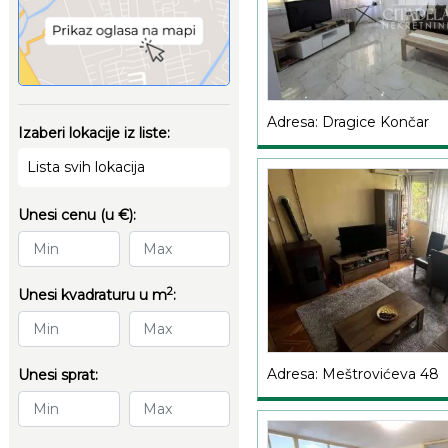
Adresa: Dragice Končar
Izaberi lokacije iz liste:
Lista svih lokacija
Unesi cenu (u €):
2
Unesi kvadraturu u m
:
Adresa: Meštrovićeva 48
Unesi sprat: