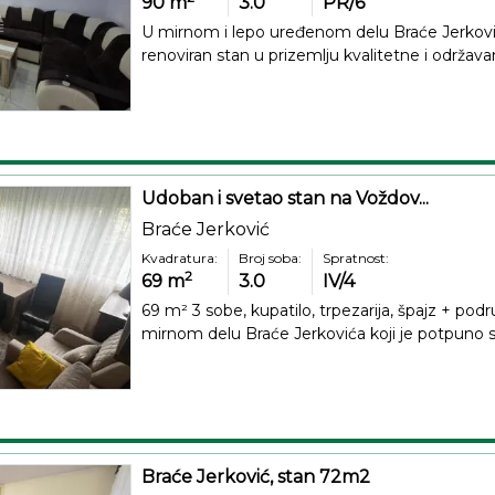
90
m
3.0
PR/6
U mirnom i lepo uređenom delu Braće Jerković
renoviran stan u prizemlju kvalitetne i održav
Udoban i svetao stan na Voždov...
Braće Jerković
Kvadratura:
Broj soba:
Spratnost:
2
69
m
3.0
IV/4
69 m² 3 sobe, kupatilo, trpezarija, špajz + pod
mirnom delu Braće Jerkovića koji je potpuno s
Braće Jerković, stan 72m2