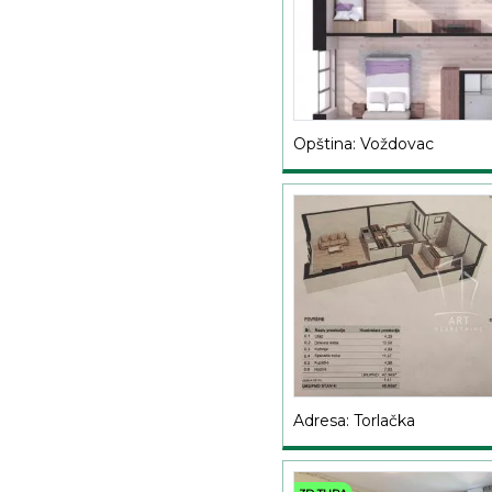
Opština: Voždovac
Adresa: Torlačka