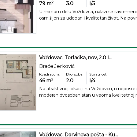
2
79
m
3.0
I/5
U mirnom delu Voždovca, nalazi se savremen
osmišljen za udoban i kvalitetan život. Na površ
Voždovac, Torlačka, nov, 2.0 I...
Braće Jerković
Kvadratura:
Broj soba:
Spratnost:
2
46
m
2.0
I/4
Na atraktivnoj lokaciji na Voždovcu, u neposred
moderan dvosoban stan u veoma kvalitetnoj novo
Voždovac, Darvinova pošta - Ku...