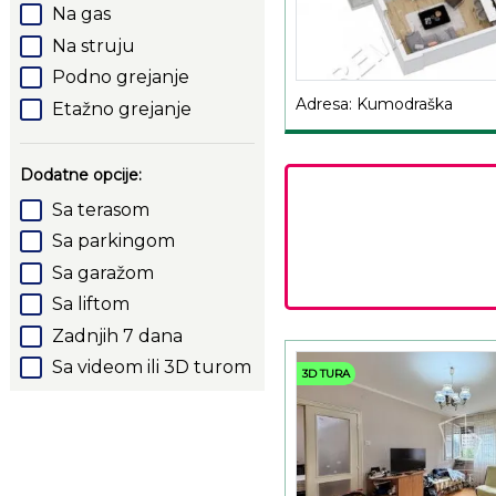
Na gas
Na struju
Podno grejanje
Adresa: Kumodraška
Etažno grejanje
Dodatne opcije:
Sa terasom
Sa parkingom
Sa garažom
Sa liftom
Zadnjih 7 dana
Sa videom ili 3D turom
3D TURA