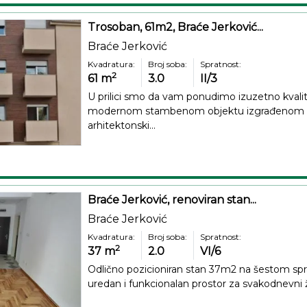
Trosoban, 61m2, Braće Jerković...
Braće Jerković
Kvadratura:
Broj soba:
Spratnost:
2
61
m
3.0
II/3
U prilici smo da vam ponudimo izuzetno kvalit
modernom stambenom objektu izgrađenom u
arhitektonski...
Braće Jerković, renoviran stan...
Braće Jerković
Kvadratura:
Broj soba:
Spratnost:
2
37
m
2.0
VI/6
Odlično pozicioniran stan 37m2 na šestom sprat
uredan i funkcionalan prostor za svakodnevni ž