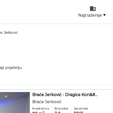
Najtraženije
e Jerković
ajt prijatelju
Braće Jerković - Dragice Kon&#...
Braće Jerković
Kvadratura:
Broj soba:
Spratnost:
2