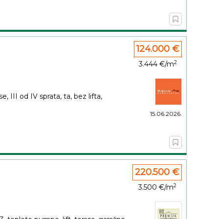
124.000 €
2
3.444 €/m
, III od IV sprata, ta, bez lifta,
15.06.2026.
220.500 €
2
3.500 €/m