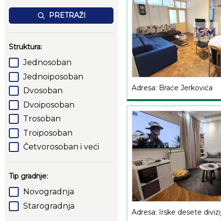
PRETRAŽI
Struktura:
Jednosoban
Jednoiposoban
Adresa: Braće Jerkovića
Dvosoban
Dvoiposoban
Trosoban
Troiposoban
Četvorosoban i veći
Tip gradnje:
Novogradnja
Starogradnja
Adresa: Irske desete divizi