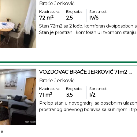
Braće Jerković
Kvadratura:
Broj soba:
Spratnost:
2
72
m
2.5
IV/6
Stan 72m2 sa 2 lođe, komforan dvoiposoban sta
Stan je prostran i komforan u izvornom stanju 
VOZDOVAC BRAĆE JERKOVIĆ 71m2 ,...
Braće Jerković
Kvadratura:
Broj soba:
Spratnost:
2
71
m
3.5
I/2
Prelep stan u novogradnji sa posebnim ulazom,
prostranog dnevnog boravka sa kuhinjom i trpe
je