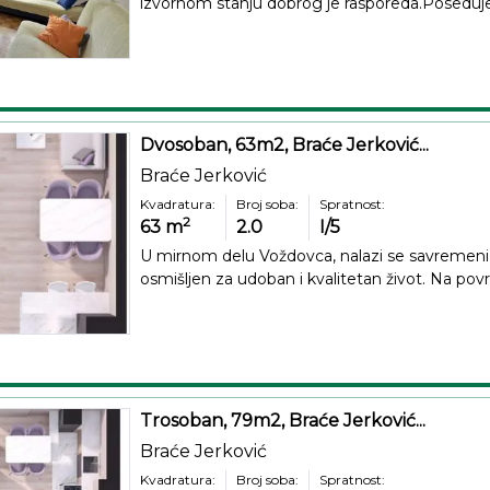
izvornom stanju dobrog je rasporeda.Poseduje 
Dvosoban, 63m2, Braće Jerković...
Braće Jerković
Kvadratura:
Broj soba:
Spratnost:
2
63
m
2.0
I/5
U mirnom delu Voždovca, nalazi se savremen
osmišljen za udoban i kvalitetan život. Na površ
Trosoban, 79m2, Braće Jerković...
Braće Jerković
Kvadratura:
Broj soba:
Spratnost: