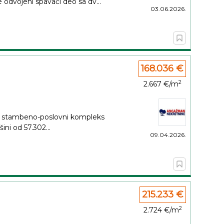
odvojeni spavaći deo sa dv...
03.06.2026.
168.036 €
2
2.667 €/m
i stambeno-poslovni kompleks
ini od 57.302...
09.04.2026.
215.233 €
2
2.724 €/m