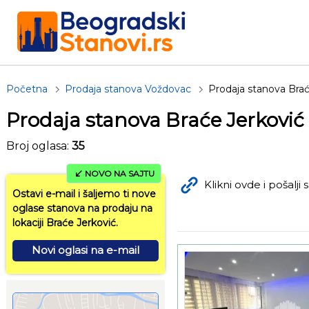
Početna
Prodaja stanova Voždovac
Prodaja stanova Brać
Prodaja stanova Braće Jerković
Broj oglasa:
35
NOVO NA SAJTU
Klikni ovde i pošalji s
Ostavi e-mail i šaljemo ti nove
oglase stanova na prodaju na
lokaciji Braće Jerković.
Novi oglasi na e-mail