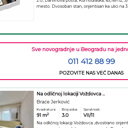
2.0, Darvinova pošta, Kumodraška, 63,18m2, 3/3
mesto. Dvosoban stan, orijentisan ka ulici na 3. 
Sve novogradnje u Beogradu na jedn
011 412 88 99
POZOVITE NAS VEĆ DANAS
Na odličnoj lokaciji Voždovca ...
Braće Jerković
Kvadratura:
Broj soba:
Spratnost:
2
91
m
3.0
VII/11
Na odličnoj lokaciji Voždovca ,dvostrano orijent