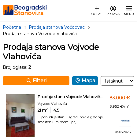
OGLAS
PRIJAVA
MENU
Početna
Prodaja stanova Voždovac
Prodaja stanova Vojvode Vlahovića
Prodaja stanova Vojvode
Vlahovića
Broj oglasa:
2
Filteri
Mapa
Prodaja stana Vojvode Vlahović...
83.000 €
Vojvode Vlahovića
2
3.952 €/m
2
21
m
4.5
U ponudi je stan u zgradi novije gradnje,
smešten u mirnom i prij...
04.05.2026.