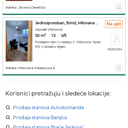
Adresa: Jovana Deretića
Jednoiposoban, 50m2, Milovana ...
Na upit
Vojvode Vlahovića
2
50
m
1.5
V/5
Prodajem stan u naselju V. Vlahovica. Sprat
5/5. U prosecu legali...
03.05.2024.
Adresa: Milovana Vidakovica 6
Korisnici pretražuju i sledeće lokacije:
Prodaja stanova Autokomanda
Prodaja stanova Banjica
Prodaja stanova Braće Jerković