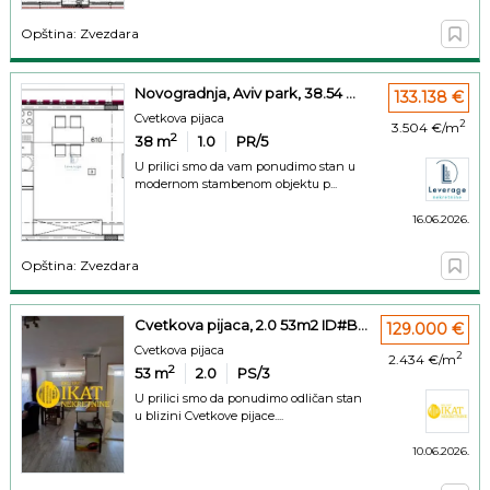
Opština: Zvezdara
Novogradnja, Aviv park, 38.54 ...
133.138 €
Cvetkova pijaca
2
3.504 €/m
2
38
m
1.0
PR/5
U prilici smo da vam ponudimo stan u
modernom stambenom objektu p...
16.06.2026.
Opština: Zvezdara
Cvetkova pijaca, 2.0 53m2 ID#B...
129.000 €
Cvetkova pijaca
2
2.434 €/m
2
53
m
2.0
PS/3
U prilici smo da ponudimo odličan stan
u blizini Cvetkove pijace....
10.06.2026.