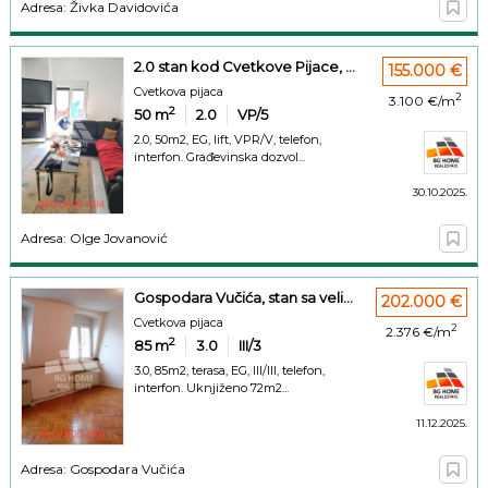
Adresa: Živka Davidovića
2.0 stan kod Cvetkove Pijace, ...
155.000 €
Cvetkova pijaca
2
3.100 €/m
2
50
m
2.0
VP/5
2.0, 50m2, EG, lift, VPR/V, telefon,
interfon. Građevinska dozvol...
30.10.2025.
Adresa: Olge Jovanović
Gospodara Vučića, stan sa veli...
202.000 €
Cvetkova pijaca
2
2.376 €/m
2
85
m
3.0
III/3
3.0, 85m2, terasa, EG, III/III, telefon,
interfon. Uknjiženo 72m2...
11.12.2025.
Adresa: Gospodara Vučića