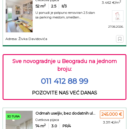
2
3.462 €/m
2
52
m
2.5
II/3
U ponudi je potpuno renoviran 2.5 stan
sa parking mestom, smešten...
27.06.2026.
Adresa: Živka Davidovića
Sve novogradnje u Beogradu na jednom
broju:
011 412 88 99
POZOVITE NAS VEĆ DANAS
Odmah useljiv, bez dodatnih ul...
245.000 €
3D TURA
Cvetkova pijaca
2
3.311 €/m
2
74
m
3.0
PR/4