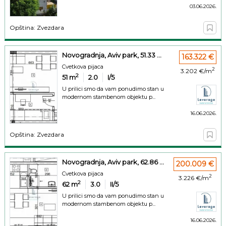
03.06.2026.
Opština: Zvezdara
Novogradnja, Aviv park, 51.33 ...
163.322 €
Cvetkova pijaca
2
3.202 €/m
2
51
m
2.0
I/5
U prilici smo da vam ponudimo stan u
modernom stambenom objektu p...
16.06.2026.
Opština: Zvezdara
Novogradnja, Aviv park, 62.86 ...
200.009 €
Cvetkova pijaca
2
3.226 €/m
2
62
m
3.0
II/5
U prilici smo da vam ponudimo stan u
modernom stambenom objektu p...
16.06.2026.