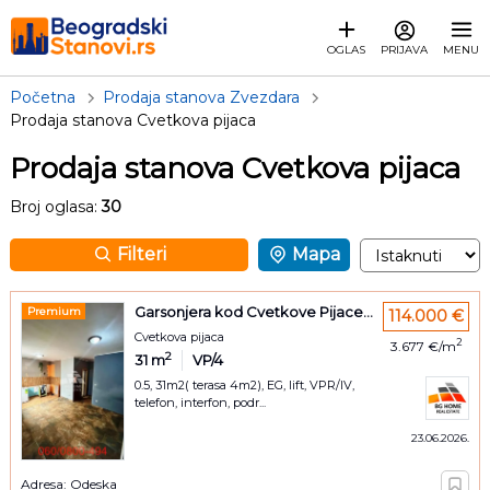
OGLAS
PRIJAVA
MENU
Početna
Prodaja stanova Zvezdara
Prodaja stanova Cvetkova pijaca
Prodaja stanova Cvetkova pijaca
Broj oglasa:
30
Filteri
Mapa
Garsonjera kod Cvetkove Pijace...
Premium
114.000 €
Cvetkova pijaca
2
3.677 €/m
2
31
m
VP/4
0.5, 31m2( terasa 4m2), EG, lift, VPR/IV,
telefon, interfon, podr...
23.06.2026.
Adresa: Odeska