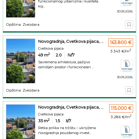
funkcionalnog urbanizma i kvaliteta
koj...
30.05.2026.
Opština: Zvezdara
Novogradnja, Cvetkova pijaca, ...
163.800 €
Cvetkova pijaca
2
3.343 €/m
2
49
m
2.0
IV/7
Savremena arhitektura, pažljivo
osmišljen prostor i funkcionalan ...
30.05.2026.
Opština: Zvezdara
Novogradnja, Cvetkova pijaca, ...
115.000 €
Cvetkova pijaca
2
3.286 €/m
2
35
m
1.5
II/7
Retka prilika na tržištu – uknjižena
novogradnja pouzdanog invest...