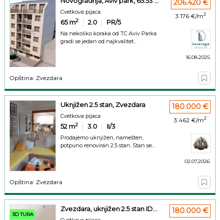
Novogradnja, Aviv park, 65.53 ...
206.420 €
Cvetkova pijaca
2
3.176 €/m
2
65
m
2.0
PR/5
Na nekoliko koraka od TC Aviv Parka
gradi se jedan od najkvalitet...
16.08.2025.
Opština: Zvezdara
Uknjižen 2.5 stan, Zvezdara
180.000 €
Cvetkova pijaca
2
3.462 €/m
2
52
m
3.0
II/3
Prodajemo uknjižen, namešten,
potpuno renoviran 2.5 stan. Stan se...
02.07.2026.
Opština: Zvezdara
Zvezdara, uknjižen 2.5 stan ID...
180.000 €
3D TURA
Cvetkova pijaca