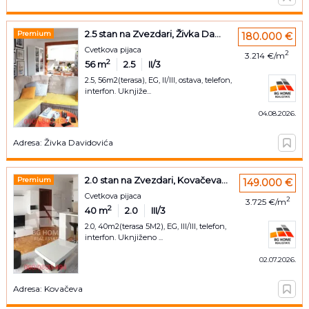
2.5 stan na Zvezdari, Živka Da...
Premium
180.000 €
Cvetkova pijaca
2
3.214 €/m
2
56
m
2.5
II/3
2.5, 56m2(terasa), EG, II/III, ostava, telefon,
interfon. Uknjiže...
04.08.2026.
Adresa: Živka Davidovića
2.0 stan na Zvezdari, Kovačeva...
Premium
149.000 €
Cvetkova pijaca
2
3.725 €/m
2
40
m
2.0
III/3
2.0, 40m2(terasa 5M2), EG, III/III, telefon,
interfon. Uknjiženo ...
02.07.2026.
Adresa: Kovačeva