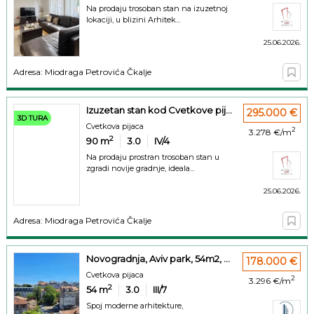
Na prodaju trosoban stan na izuzetnoj
lokaciji, u blizini Arhitek...
25.06.2026.
Adresa: Miodraga Petrovića Čkalje
Izuzetan stan kod Cvetkove pij...
295.000 €
3D TURA
Cvetkova pijaca
2
3.278 €/m
2
90
m
3.0
IV/4
Na prodaju prostran trosoban stan u
zgradi novije gradnje, ideala...
25.06.2026.
Adresa: Miodraga Petrovića Čkalje
Novogradnja, Aviv park, 54m2, ...
178.000 €
Cvetkova pijaca
2
3.296 €/m
2
54
m
3.0
III/7
Spoj moderne arhitekture,