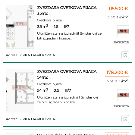
ZVEZDARA CVETKOVA PIJACA
115.500 €
35m2 ...
2
3.300 €/m
Cvetkova pijaca
2
35
m
1.5
II/7
Uknjižen stan u izgradnji! Svi stanovi ce
biti izgradeni korišce...
19.06.2026.
Adresa: ZIVKA DAVIDOVICA
ZVEZDARA CVETKOVA PIJACA
178.200 €
54m2 ...
2
3.300 €/m
Cvetkova pijaca
2
54
m
2.5
III/7
Uknjižen stan u izgradnji ! Svi stanovi
ce biti izgradeni korišce...
19.06.2026.
Adresa: ZIVKA DAVIDOVICA