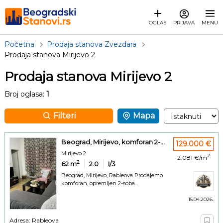
OGLAS
PRIJAVA
MENU
Početna
Prodaja stanova Zvezdara
Prodaja stanova Mirijevo 2
Prodaja stanova Mirijevo 2
Broj oglasa:
1
Filteri
Mapa
Beograd, Mirijevo, komforan 2-...
129.000 €
Mirijevo 2
2
2.081 €/m
2
62
m
2.0
I/3
Beograd, MIrijevo, Rableova Prodajemo
komforan, opremljen 2-soba...
15.04.2026.
Adresa: Rableova