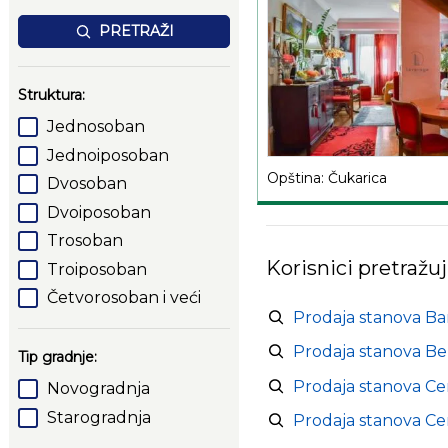
PRETRAŽI
Struktura:
Jednosoban
Jednoiposoban
Opština: Čukarica
Dvosoban
Dvoiposoban
Trosoban
Korisnici pretražuj
Troiposoban
Četvorosoban i veći
Prodaja stanova B
Prodaja stanova Be
Tip gradnje:
Prodaja stanova Ce
Novogradnja
Starogradnja
Prodaja stanova Ce