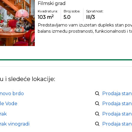
Filmski grad
Kvadratura:
Broj soba:
Spratnost:
2
103
m
5.0
III/3
Predstavljamo vam izuzetan dupleks stan pov
balans između prostranosti, funkcionalnosti i to
u i sledeće lokacije:
anovo brdo
Prodaja sta
le Vode
Prodaja stan
rak
Prodaja stan
rak vinogradi
Prodaja sta