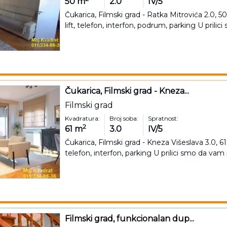
50
m
2.0
IV/5
Čukarica, Filmski grad - Ratka Mitrovića 2.0, 50
lift, telefon, interfon, podrum, parking U prilic
Čukarica, Filmski grad - Kneza...
Filmski grad
Kvadratura:
Broj soba:
Spratnost:
2
61
m
3.0
IV/5
Čukarica, Filmski grad - Kneza Višeslava 3.0, 61
telefon, interfon, parking U prilici smo da vam
Filmski grad, funkcionalan dup...