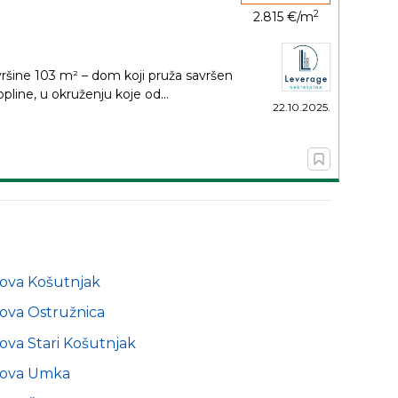
2
2.815 €/m
ršine 103 m² – dom koji pruža savršen
pline, u okruženju koje od...
22.10.2025.
nova Košutnjak
ova Ostružnica
ova Stari Košutnjak
nova Umka