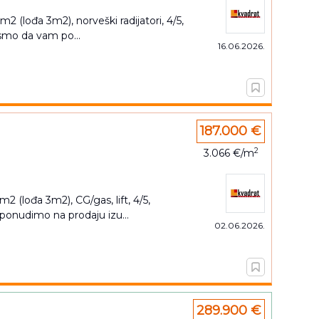
m2 (lođa 3m2), norveški radijatori, 4/5,
i smo da vam po...
16.06.2026.
187.000 €
2
3.066 €/m
m2 (lođa 3m2), CG/gas, lift, 4/5,
 ponudimo na prodaju izu...
02.06.2026.
289.900 €