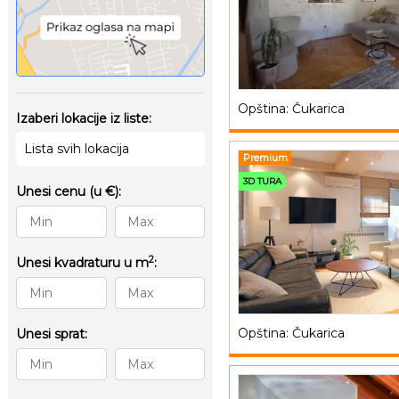
Opština: Čukarica
Izaberi lokacije iz liste:
Lista svih lokacija
Premium
3D TURA
Unesi cenu (u €):
2
Unesi kvadraturu u m
:
Opština: Čukarica
Unesi sprat: