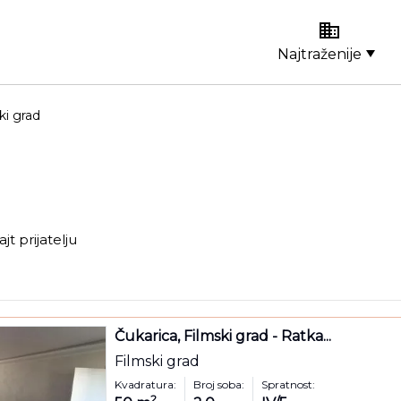
Najtraženije
ki grad
ajt prijatelju
Čukarica, Filmski grad - Ratka...
Filmski grad
Kvadratura:
Broj soba:
Spratnost:
2