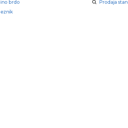
lino brdo
Prodaja sta
leznik