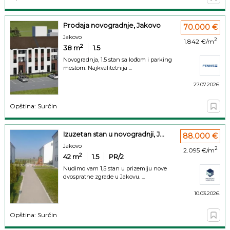
Prodaja novogradnje, Jakovo
70.000 €
Jakovo
2
1.842 €/m
2
38
m
1.5
Novogradnja, 1.5 stan sa lođom i parking
mestom. Najkvalitetnija ...
27.07.2026.
Opština: Surčin
Izuzetan stan u novogradnji, J...
88.000 €
Jakovo
2
2.095 €/m
2
42
m
1.5
PR/2
Nudimo vam 1,5 stan u prizemlju nove
dvospratne zgrade u Jakovu. ...
10.03.2026.
Opština: Surčin