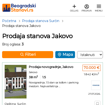
OGLAS
PRIJAVA
MENU
Početna
Prodaja stanova Surčin
Prodaja stanova Jakovo
Prodaja stanova Jakovo
Broj oglasa:
3
Filteri
Mapa
Prodaja novogradnje, Jakovo
70.000 €
Jakovo
2
1.842 €/m
2
38
m
1.5
Novogradnja, 1.5 stan sa lođom i parking
mestom. Najkvalitetnija ...
27.07.2026.
Opština: Surčin