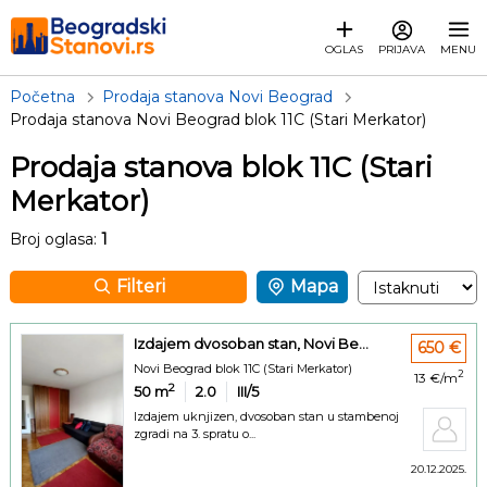
OGLAS
PRIJAVA
MENU
Početna
Prodaja stanova Novi Beograd
Prodaja stanova Novi Beograd blok 11C (Stari Merkator)
Prodaja stanova blok 11C (Stari
Merkator)
Broj oglasa:
1
Filteri
Mapa
Izdajem dvosoban stan, Novi Be...
650 €
Novi Beograd blok 11C (Stari Merkator)
2
13 €/m
2
50
m
2.0
III/5
Izdajem uknjizen, dvosoban stan u stambenoj
zgradi na 3. spratu o...
20.12.2025.