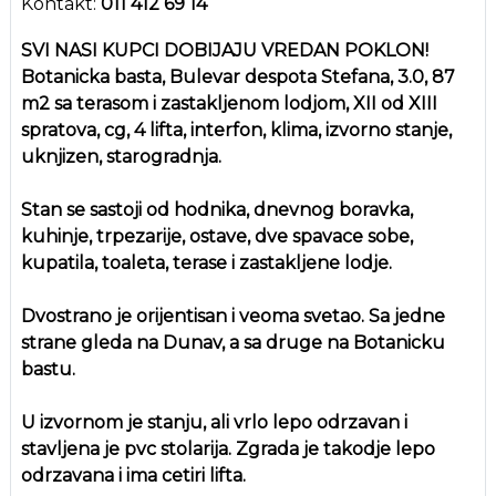
Kontakt:
011 412 69 14
SVI NASI KUPCI DOBIJAJU VREDAN POKLON!
Botanicka basta, Bulevar despota Stefana, 3.0, 87
m2 sa terasom i zastakljenom lodjom, XII od XIII
spratova, cg, 4 lifta, interfon, klima, izvorno stanje,
uknjizen, starogradnja.
Stan se sastoji od hodnika, dnevnog boravka,
kuhinje, trpezarije, ostave, dve spavace sobe,
kupatila, toaleta, terase i zastakljene lodje.
Dvostrano je orijentisan i veoma svetao. Sa jedne
strane gleda na Dunav, a sa druge na Botanicku
bastu.
U izvornom je stanju, ali vrlo lepo odrzavan i
stavljena je pvc stolarija. Zgrada je takodje lepo
odrzavana i ima cetiri lifta.