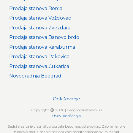
Prodaja stanova Borča
Prodaja stanova Voždovac
Prodaja stanova Zvezdara
Prodaja stanova Banovo brdo
Prodaja stanova Karaburma
Prodaja stanova Rakovica
Prodaja stanova Čukarica
Novogradnja Beograd
Oglašavanje
Copyright
2026 | Beogradskistanovi.rs
Uslovi korišćenja
Sadržaj sajta je vlasništvo portala beogradskistanovi.rs. Zabranjeno je
njegovo preuzimanje bez dozvole beogradskistanovi.rs, zarad