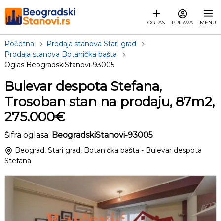
OGLAS
PRIJAVA
MENU
Početna
Prodaja stanova Stari grad
Prodaja stanova Botanička bašta
Oglas BeogradskiStanovi-93005
Bulevar despota Stefana,
Trosoban stan na prodaju, 87m2,
275.000€
Šifra oglasa:
BeogradskiStanovi-93005
Beograd, Stari grad, Botanička bašta - Bulevar despota
Stefana