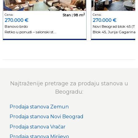
2
Cena:
Stan
|
98 m
Cena:
270.000 €
270.000 €
Banovo brdo
Novi Beograd blok 45 (TC
Retko u ponudi – salonski st...
Blok 45, Jurija Gagarina - 
Najtraženije pretrage za prodaju stanova u
Beogradu:
Prodaja stanova Zemun
Prodaja stanova Novi Beograd
Prodaja stanova Vračar
Prodaja stanova Mirijevo