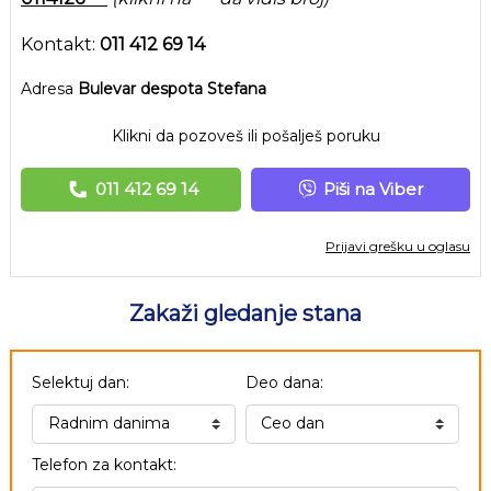
Kontakt:
011 412 69 14
Adresa
Bulevar despota Stefana
Klikni da pozoveš ili pošalješ poruku
011 412 69 14
Piši na Viber
Prijavi grešku u oglasu
Zakaži gledanje stana
Selektuj dan:
Deo dana:
Telefon za kontakt: