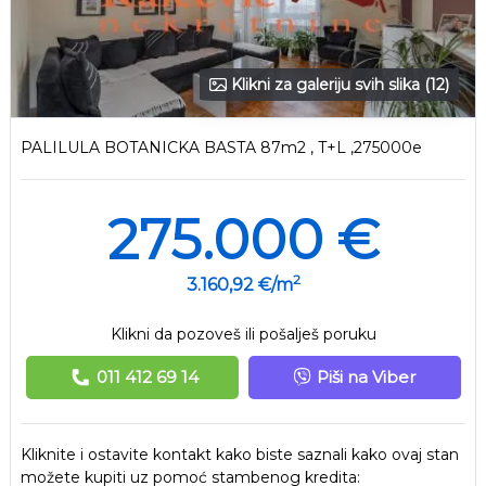
Klikni za galeriju svih slika (12)
PALILULA BOTANICKA BASTA 87m2 , T+L ,275000e
275.000 €
2
3.160,92 €/m
Klikni da pozoveš ili pošalješ poruku
011 412 69 14
Piši na Viber
Kliknite i ostavite kontakt kako biste saznali kako ovaj stan
možete kupiti uz pomoć stambenog kredita: