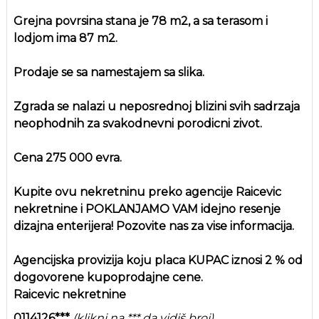
Grejna povrsina stana je 78 m2, a sa terasom i
lodjom ima 87 m2.
Prodaje se sa namestajem sa slika.
Zgrada se nalazi u neposrednoj blizini svih sadrzaja
neophodnih za svakodnevni porodicni zivot.
Cena 275 000 evra.
Kupite ovu nekretninu preko agencije Raicevic
nekretnine i POKLANJAMO VAM idejno resenje
dizajna enterijera! Pozovite nas za vise informacija.
Agencijska provizija koju placa KUPAC iznosi 2 % od
dogovorene kupoprodajne cene.
Raicevic nekretnine
0114126***
(klikni na *** da vidiš broj)