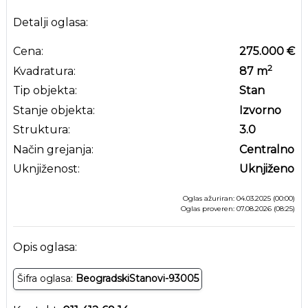
Detalji oglasa:
Cena:
275.000 €
2
Kvadratura:
87
m
Tip objekta:
Stan
Stanje objekta:
Izvorno
Struktura:
3.0
Način grejanja:
Centralno
Uknjiženost:
Uknjiženo
Oglas ažuriran: 04.03.2025 (00:00)
Oglas proveren: 07.08.2026 (08:25)
Opis oglasa:
Šifra oglasa:
BeogradskiStanovi-93005