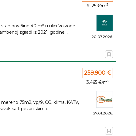
2
6.125 €/m
tan površine 40 m² u ulici Vojvode
mbenoj zgradi iz 2021. godine. ...
20.07.2026.
259.900 €
2
3.465 €/m
 mereno 75m2, vp/9, CG, klima, KATV,
avak sa trpezarijskim d...
27.01.2026.