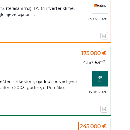
2 (terasa 8m2), TA, tri inverter klime,
nijeve pijace i ...
29.07.2026.
175.000 €
2
4.167 €/m
ešten na šestom, ujedno i poslednjem
rađene 2003. godine, u Porečko...
05.08.2026.
245.000 €