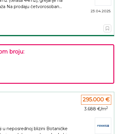
65m2 (terasa 44m2), grejanje na
araža Na prodaju četvorosoban...
23.04.2025.
om broju:
295.000 €
2
3.688 €/m
i u neposrednoj blizini Botaničke