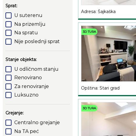
Sprat:
Adresa: Šajkaška
U suterenu
Na prizemlju
3D TURA
Na spratu
Nije poslednji sprat
Stanje objekta:
U odličnom stanju
Renovirano
Za renoviranje
Opština: Stari grad
Luksuzno
3D TURA
Grejanje:
Centralno grejanje
Na TA peć