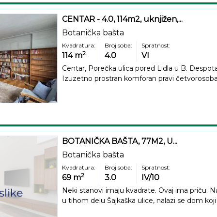
CENTAR - 4.0, 114m2, uknjižen,...
Botanička bašta
Kvadratura:
Broj soba:
Spratnost:
2
114
m
4.0
VI
Centar, Porečka ulica pored Lidla u B. Despota
Izuzetno prostran komforan pravi četvorosoban
BOTANIČKA BAŠTA, 77M2, U...
Botanička bašta
Kvadratura:
Broj soba:
Spratnost:
2
69
m
3.0
IV/10
Neki stanovi imaju kvadrate. Ovaj ima priču. Na
u tihom delu Šajkaška ulice, nalazi se dom koji