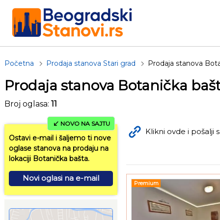
Početna
Prodaja stanova Stari grad
Prodaja stanova Bot
Prodaja stanova Botanička baš
Broj oglasa:
11
NOVO NA SAJTU
Klikni ovde i pošalji s
Ostavi e-mail i šaljemo ti nove
oglase stanova na prodaju na
lokaciji Botanička bašta.
Novi oglasi na e-mail
Premium