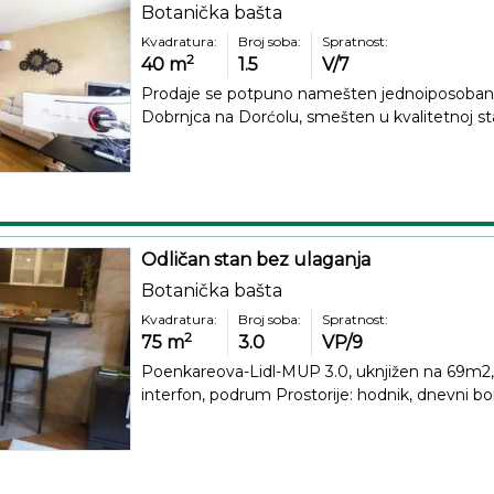
Botanička bašta
Kvadratura:
Broj soba:
Spratnost:
2
40
m
1.5
V/7
Prodaje se potpuno namešten jednoiposoban s
Dobrnjca na Dorćolu, smešten u kvalitetnoj sta
Odličan stan bez ulaganja
Botanička bašta
Kvadratura:
Broj soba:
Spratnost:
2
75
m
3.0
VP/9
Poenkareova-Lidl-MUP 3.0, uknjižen na 69m2,
interfon, podrum Prostorije: hodnik, dnevni bor