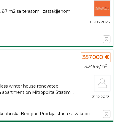
0, 87 m2 sa terasom i zastakljenom
05.03.2025.
357.000 €
2
3.245 €/m
 glass winter house renovated
apartment on Mitropolita Stratimi...
31.12.2023.
kcalanska Beograd Prodaja stana sa zakupci