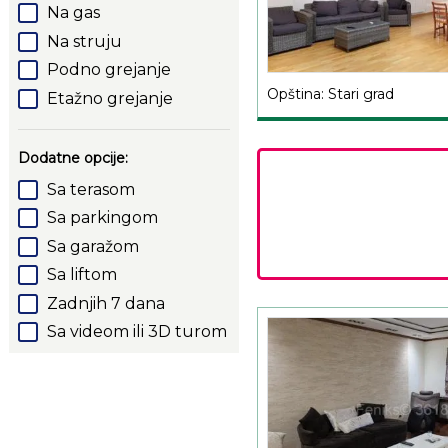
Na gas
Na struju
Podno grejanje
Opština: Stari grad
Etažno grejanje
Dodatne opcije:
Sa terasom
Sa parkingom
Sa garažom
Sa liftom
Zadnjih 7 dana
Sa videom ili 3D turom