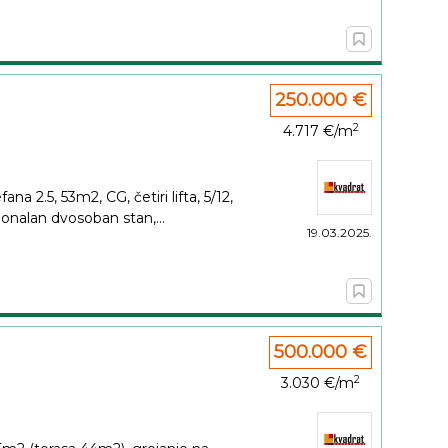
250.000 €
2
4.717 €/m
na 2.5, 53m2, CG, četiri lifta, 5/12,
onalan dvosoban stan,...
19.03.2025.
500.000 €
2
3.030 €/m