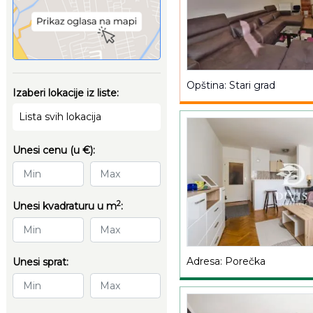
Opština: Stari grad
Izaberi lokacije iz liste:
Lista svih lokacija
Unesi cenu (u €):
2
Unesi kvadraturu u m
:
Adresa: Porečka
Unesi sprat: