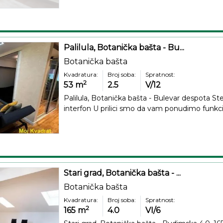
Palilula, Botanička bašta - Bu...
Botanička bašta
Kvadratura:
Broj soba:
Spratnost:
2
53
m
2.5
V/12
Palilula, Botanička bašta - Bulevar despota Stefa
interfon U prilici smo da vam ponudimo funkci
Stari grad, Botanička bašta - ...
Botanička bašta
Kvadratura:
Broj soba:
Spratnost:
2
165
m
4.0
VI/6