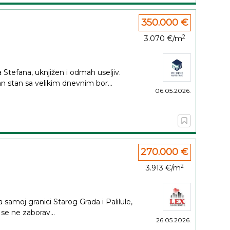
350.000 €
2
3.070 €/m
 Stefana, uknjižen i odmah useljiv.
 stan sa velikim dnevnim bor...
06.05.2026.
270.000 €
2
3.913 €/m
 samoj granici Starog Grada i Palilule,
 se ne zaborav...
26.05.2026.