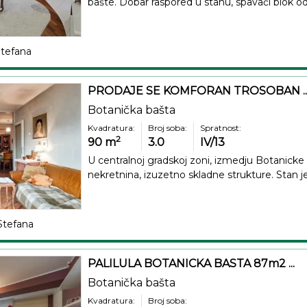
bašte. Dobar raspored u stanu, spavaći blok o
Stefana
PRODAJE SE KOMFORAN TROSOBAN ..
Botanička bašta
Kvadratura:
Broj soba:
Spratnost:
2
90
m
3.0
IV/13
U centralnoj gradskoj zoni, izmedju Botanicke 
nekretnina, izuzetno skladne strukture. Stan je
Stefana
PALILULA BOTANICKA BASTA 87m2 ...
Botanička bašta
Kvadratura:
Broj soba: