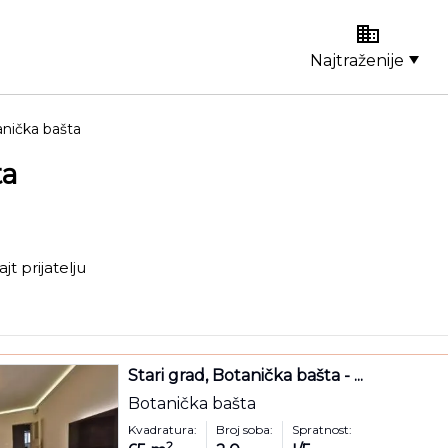
Najtraženije
anička bašta
ta
ajt prijatelju
Stari grad, Botanička bašta - ...
Botanička bašta
Kvadratura:
Broj soba:
Spratnost:
2