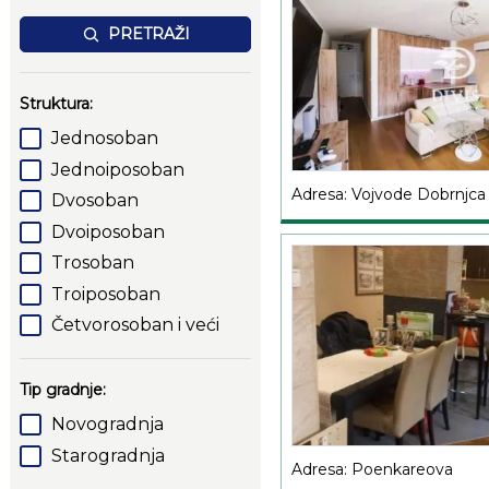
PRETRAŽI
Struktura:
Jednosoban
Jednoiposoban
Adresa: Vojvode Dobrnjca
Dvosoban
Dvoiposoban
Trosoban
Troiposoban
Četvorosoban i veći
Tip gradnje:
Novogradnja
Starogradnja
Adresa: Poenkareova