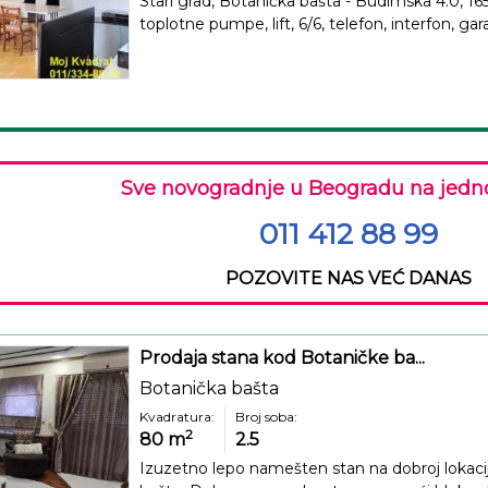
Stari grad, Botanička bašta - Budimska 4.0, 1
toplotne pumpe, lift, 6/6, telefon, interfon, g
Sve novogradnje u Beogradu na jedn
011 412 88 99
POZOVITE NAS VEĆ DANAS
Prodaja stana kod Botaničke ba...
Botanička bašta
Kvadratura:
Broj soba:
2
80
m
2.5
Izuzetno lepo namešten stan na dobroj lokacij