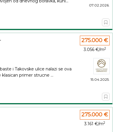
dvojen od dnevnog boravka, kuhi...
07.02.2026.
.
275.000 €
2
3.056 €/m
baste i Takovske ulice nalazi se ova
 klasican primer strucne ...
15.04.2025.
275.000 €
2
3.161 €/m