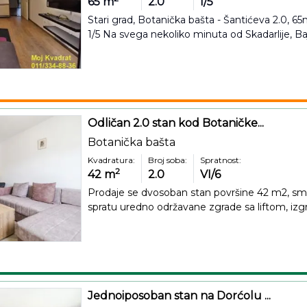
65
m
2.0
I/5
Stari grad, Botanička bašta - Šantićeva 2.0, 65m
1/5 Na svega nekoliko minuta od Skadarlije, Bajlo
Odličan 2.0 stan kod Botaničke...
Botanička bašta
Kvadratura:
Broj soba:
Spratnost:
2
42
m
2.0
VI/6
Prodaje se dvosoban stan površine 42 m2, sm
spratu uredno održavane zgrade sa liftom, izg
Jednoiposoban stan na Dorćolu ...