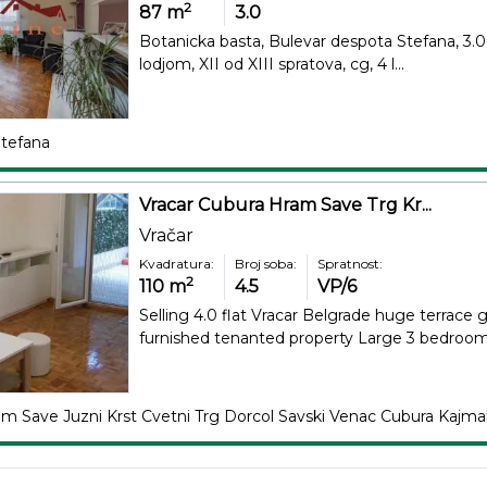
2
87
m
3.0
Botanicka basta, Bulevar despota Stefana, 3.
lodjom, XII od XIII spratova, cg, 4 l...
Stefana
Vracar Cubura Hram Save Trg Kr...
Vračar
Kvadratura:
Broj soba:
Spratnost:
2
110
m
4.5
VP/6
Selling 4.0 flat Vracar Belgrade huge terrace
furnished tenanted property Large 3 bedroom 
am Save Juzni Krst Cvetni Trg Dorcol Savski Venac Cubura Kajma