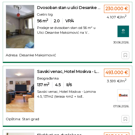
Dvosoban stan u ulici Desanke ...
230.000 €
Cvetni trg
2
4.107 €/m
2
56
m
2.0
VP/4
Prodaje se dvosoban stan od 56 m² u
Ulici Desanke Maksimović na V...
30.06.2026.
Adresa: Desanke Maksimović
Savski venac, Hotel Moskva - L...
493.000 €
Beograđanka
2
3.599 €/m
2
137
m
4.5
II/6
Savski venac, Hotel Moskva - Lomina
4.5, 137m2 (terasa 4m2 + lođ...
07.06.2026.
Opština: Stari grad