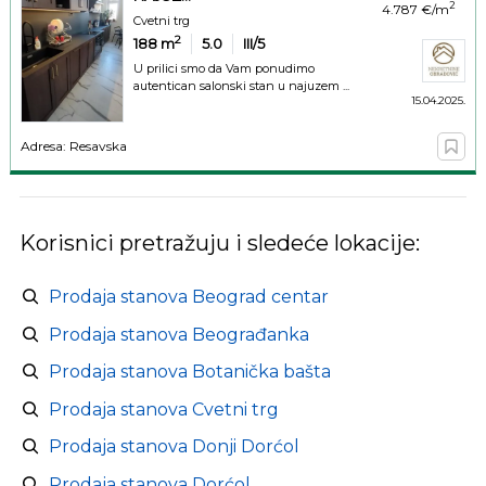
2
4.787 €/m
Cvetni trg
2
188
m
5.0
III/5
U prilici smo da Vam ponudimo
autentican salonski stan u najuzem ...
15.04.2025.
Adresa: Resavska
Korisnici pretražuju i sledeće lokacije:
Prodaja stanova Beograd centar
Prodaja stanova Beograđanka
Prodaja stanova Botanička bašta
Prodaja stanova Cvetni trg
Prodaja stanova Donji Dorćol
Prodaja stanova Dorćol