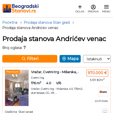
OGLAS
PRIJAVA
MENU
Početna
Prodaja stanova Stari grad
Prodaja stanova Andrićev venac
Prodaja stanova Andrićev venac
Broj oglasa:
7
Filteri
Mapa
Vračar, Cvetni trg - Mišarska,...
Premium
970.000 €
Cvetni trg
2
5.511 €/m
2
176
m
4.0
V/6
Vračar, Cvetni trg - Mišarska 4.0, 176m2,
dve terase, CG, lift, ...
22.07.2026.
Opština: Stari grad