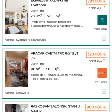
Ekskluzivan dupleks na
797.000 €
Cvetnom...
2
3.188 €/m
Cvetni trg
2
250
m
5.0
V/5
Prodajemo izuzetan petosobni
dupleks/penthouse u najlepšem delu u...
19.02.2026.
Adresa: Svetozara Markovića
VRACAR CVETNI TRG 86m2 , T
320.000 €
,32...
2
3.721 €/m
Cvetni trg
2
86
m
3.0
II/3
Tasmajdan, Resavska, 3.0, 86 m2, terasa,
II od III sprata, cg, be...
25.11.2025.
Adresa: Resavska
RASKOSAN SALONSKI STAN U
900.000 €
NAJUZ...