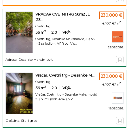
VRACAR CVETNI TRG 56m2 , L
230.000 €
,23...
2
4.107 €/m
Cvetni trg
2
56
m
2.0
VP/4
Cvetni trg, Desanke Maksimovic, 2.0, 56
m2 sa lodjom, VPR od IV s...
26.06.2026.
Adresa: Desanke Maksimovic
Vračar, Cvetni trg - Desanke M...
230.000 €
Cvetni trg
2
4.107 €/m
2
56
m
2.0
VP/4
Vračar, Cvetni trg - Desanke Maksimović
2.0, 56m2 (lođa 4m2), VP...
19.06.2026.
Opština: Stari grad