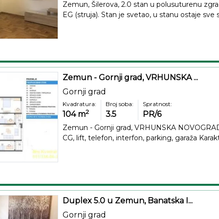
Zemun, Šilerova, 2.0 stan u polusuturenu zgra
EG (struja). Stan je svetao, u stanu ostaje sve st
Zemun - Gornji grad, VRHUNSKA ...
Gornji grad
Kvadratura:
Broj soba:
Spratnost:
2
104
m
3.5
PR/6
Zemun - Gornji grad, VRHUNSKA NOVOGRADNJ
CG, lift, telefon, interfon, parking, garaža Karak
Duplex 5.0 u Zemun, Banatska I...
Gornji grad