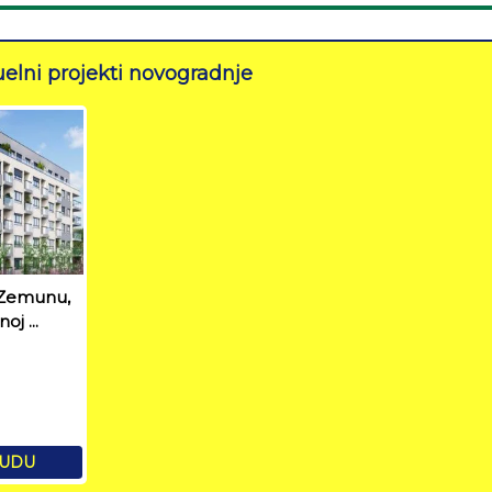
elni projekti novogradnje
 Zemunu,
oj ...
NUDU