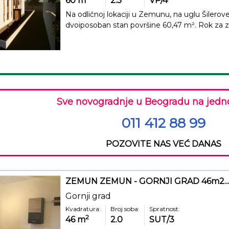
60
m
2.5
VP/4
Na odličnoj lokaciji u Zemunu, na uglu Šilerov
dvoiposoban stan površine 60,47 m². Rok za zavr
Sve novogradnje u Beogradu na jedn
011 412 88 99
POZOVITE NAS VEĆ DANAS
ZEMUN ZEMUN - GORNJI GRAD 46m2...
Gornji grad
Kvadratura:
Broj soba:
Spratnost:
2
46
m
2.0
SUT/3