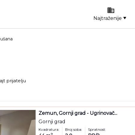
Najtraženije
Dušana
ajt prijatelju
Zemun, Gornji grad - Ugrinovač...
Gornji grad
Kvadratura:
Broj soba:
Spratnost:
2