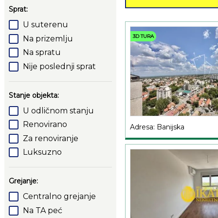
Sprat:
U suterenu
3D TURA
Na prizemlju
Na spratu
Nije poslednji sprat
Stanje objekta:
U odličnom stanju
Renovirano
Adresa: Banijska
Za renoviranje
Luksuzno
Grejanje:
Centralno grejanje
Na TA peć