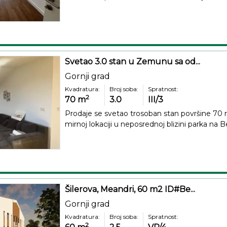
Svetao 3.0 stan u Zemunu sa od...
Gornji grad
Kvadratura:
Broj soba:
Spratnost:
2
70
m
3.0
III/3
Prodaje se svetao trosoban stan površine 7
mirnoj lokaciji u neposrednoj blizini parka na Bež
Šilerova, Meandri, 60 m2 ID#Be...
Gornji grad
Kvadratura:
Broj soba:
Spratnost:
2