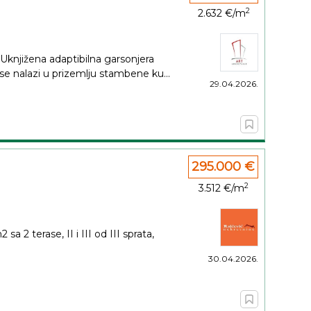
2
2.632 €/m
Uknjižena adaptibilna garsonjera
 nalazi u prizemlju stambene ku...
29.04.2026.
295.000 €
2
3.512 €/m
 2 terase, II i III od III sprata,
30.04.2026.