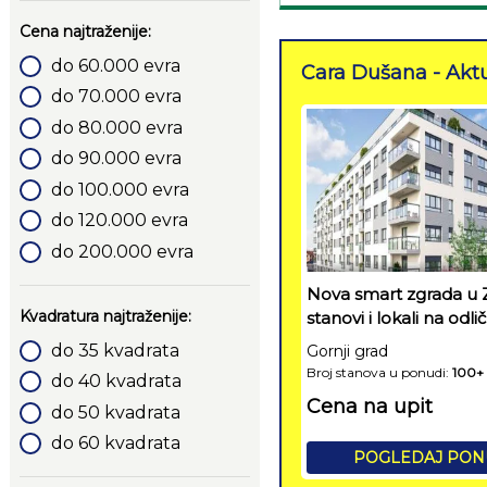
Cena najtraženije:
do 60.000 evra
Cara Dušana - Aktu
do 70.000 evra
do 80.000 evra
do 90.000 evra
do 100.000 evra
do 120.000 evra
do 200.000 evra
Nova smart zgrada u
Kvadratura najtraženije:
stanovi i lokali na odličn
do 35 kvadrata
Gornji grad
Broj stanova u ponudi:
100+
do 40 kvadrata
Cena na upit
do 50 kvadrata
do 60 kvadrata
POGLEDAJ PO