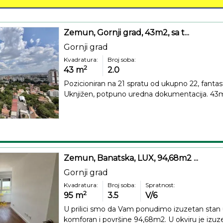
Zemun, Gornji grad, 43m2, sa t...
Gornji grad
Kvadratura:
Broj soba:
2
43
m
2.0
Pozicioniran na 21 spratu od ukupno 22, fantast
Uknjižen, potpuno uredna dokumentacija. 43m2 
Zemun, Banatska, LUX, 94,68m2 ...
Gornji grad
Kvadratura:
Broj soba:
Spratnost:
2
95
m
3.5
V/6
U prilici smo da Vam ponudimo izuzetan stan 
komforan i površine 94,68m2. U okviru je izuze