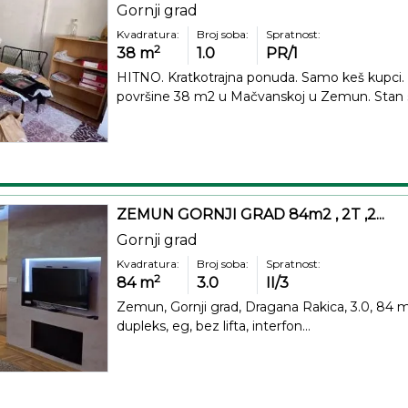
Gornji grad
Kvadratura:
Broj soba:
Spratnost:
2
38
m
1.0
PR/1
HITNO. Kratkotrajna ponuda. Samo keš kupci. 
površine 38 m2 u Mačvanskoj u Zemun. Stan se
ZEMUN GORNJI GRAD 84m2 , 2T ,2...
Gornji grad
Kvadratura:
Broj soba:
Spratnost:
2
84
m
3.0
II/3
Zemun, Gornji grad, Dragana Rakica, 3.0, 84 m2 sa
dupleks, eg, bez lifta, interfon...