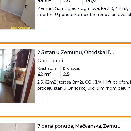
44
m
2.0
PR/2
Zemun, Gornji grad - Ugrinovačka 2.0, 44m2, PR/
interfon U ponudi kompletno renoviran dvosob
2.5 stan u Zemunu, Ohridska ID...
Gornji grad
Kvadratura:
Broj soba:
2
62
m
2.5
2.5, 62m2( terasa 8m2), CG, XI/XII, lift, telefo
prodaju stan u Ohridskoj ulici u mirnom delu n
7 dana ponuda, Mačvanska, Zemu...