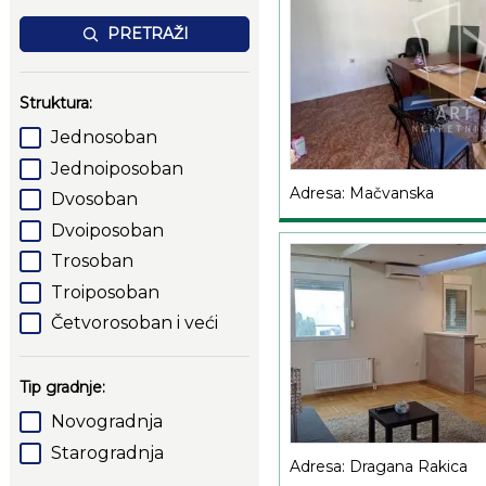
PRETRAŽI
Struktura:
Jednosoban
Jednoiposoban
Adresa: Mačvanska
Dvosoban
Dvoiposoban
Trosoban
Troiposoban
Četvorosoban i veći
Tip gradnje:
Novogradnja
Starogradnja
Adresa: Dragana Rakica