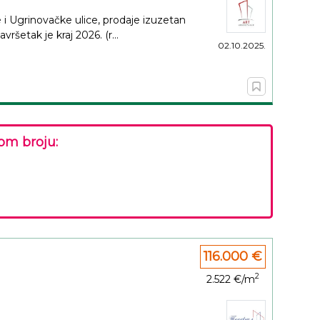
e i Ugrinovačke ulice, prodaje izuzetan
šetak je kraj 2026. (r...
02.10.2025.
om broju:
116.000 €
2
2.522 €/m