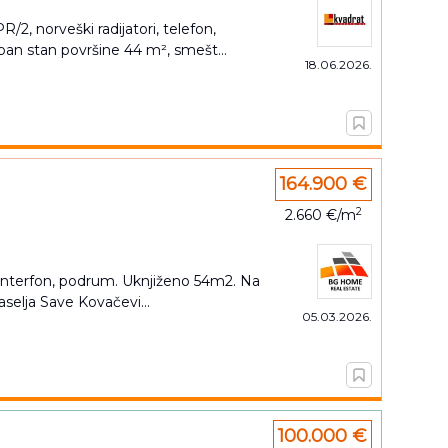
2, norveški radijatori, telefon,
an stan površine 44 m², smešt...
18.06.2026.
164.900 €
2
2.660 €/m
n, interfon, podrum. Uknjiženo 54m2. Na
aselja Save Kovačevi...
05.03.2026.
100.000 €