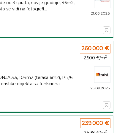
de od 3 sprata, novije gradnje, 46m2,
o se vidi na fotografi...
21.03.2026.
260.000 €
2
2.500 €/m
A 3.5, 104m2 (terasa 6m2), PR/6,
teristike objekta su funkciona...
25.09.2025.
239.000 €
2
2.598 €/m