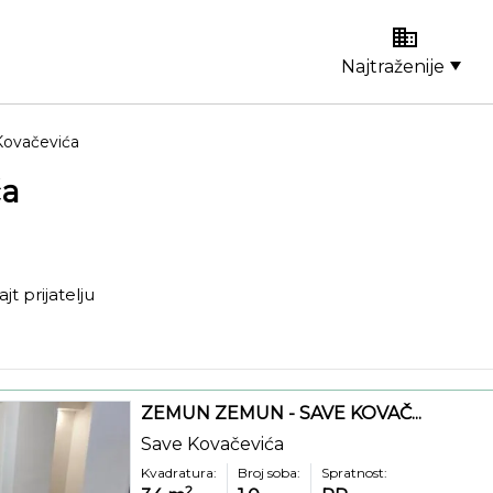
Najtraženije
Kovačevića
ća
ajt prijatelju
ZEMUN ZEMUN - SAVE KOVAČ...
Save Kovačevića
Kvadratura:
Broj soba:
Spratnost:
2