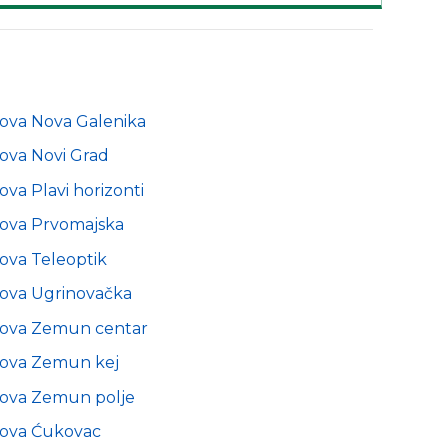
nova Nova Galenika
ova Novi Grad
ova Plavi horizonti
nova Prvomajska
ova Teleoptik
nova Ugrinovačka
nova Zemun centar
nova Zemun kej
nova Zemun polje
nova Ćukovac