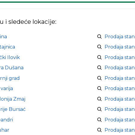
u i sledeće lokacije:
ina
Prodaja sta
tajnica
Prodaja stan
ki Ilovik
Prodaja stan
ara Dušana
Prodaja sta
rnji grad
Prodaja stan
varija
Prodaja sta
lonija Zmaj
Prodaja sta
rije Bursać
Prodaja sta
andri
Prodaja sta
uhar
Prodaja sta