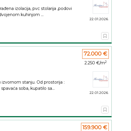
đena izolacija, pvc stolarija ,podovi
dvojenom kuhinjom ...
22.01.2026.
72.000 €
2
2.250 €/m
izvornom stanju. Od prostorija :
spavaća soba, kupatilo sa...
22.01.2026.
159.900 €