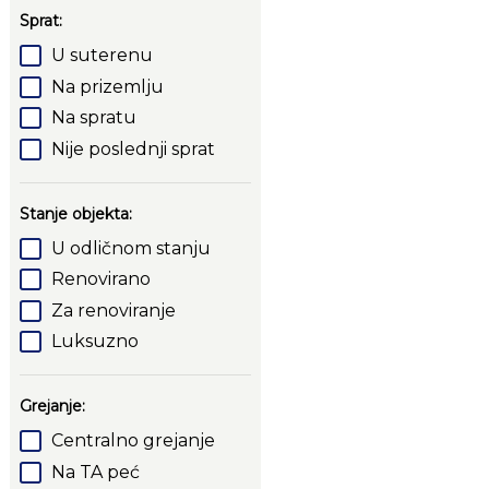
Sprat:
U suterenu
Na prizemlju
Na spratu
Nije poslednji sprat
Stanje objekta:
U odličnom stanju
Renovirano
Za renoviranje
Luksuzno
Grejanje:
Centralno grejanje
Na TA peć