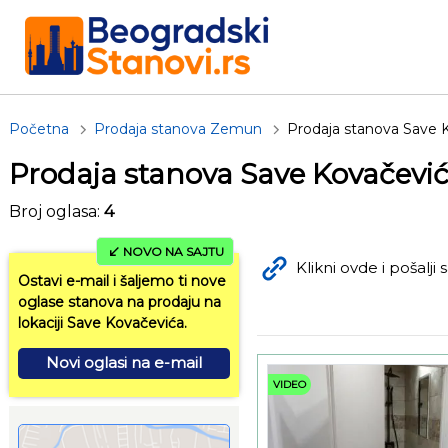
Početna
Prodaja stanova Zemun
Prodaja stanova Save 
Prodaja stanova Save Kovačevi
Broj oglasa:
4
NOVO NA SAJTU
Klikni ovde i pošalji s
Ostavi e-mail i šaljemo ti nove
oglase stanova na prodaju na
lokaciji Save Kovačevića.
Novi oglasi na e-mail
VIDEO