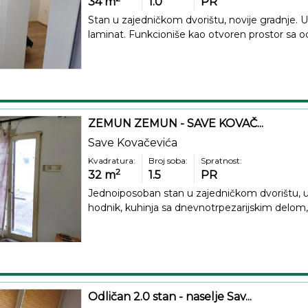
34
m
1.0
PR
Stan u zajedničkom dvorištu, novije gradnje. Ura
laminat. Funkcioniše kao otvoren prostor sa o
ZEMUN ZEMUN - SAVE KOVAČ...
Save Kovačevića
Kvadratura:
Broj soba:
Spratnost:
2
32
m
1.5
PR
Jednoiposoban stan u zajedničkom dvorištu, u 
hodnik, kuhinja sa dnevnotrpezarijskim delom, 
Odličan 2.0 stan - naselje Sav...