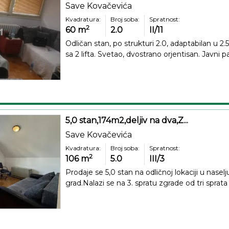
Save Kovačevića
Kvadratura:
Broj soba:
Spratnost:
2
60
m
2.0
II/11
Odličan stan, po strukturi 2.0, adaptabilan u 2.5
sa 2 lifta. Svetao, dvostrano orjentisan. Javni pa
5,0 stan,174m2,deljiv na dva,Z...
Save Kovačevića
Kvadratura:
Broj soba:
Spratnost:
2
106
m
5.0
III/3
Prodaje se 5,0 stan na odličnoj lokaciji u nas
grad.Nalazi se na 3. spratu zgrade od tri sprata