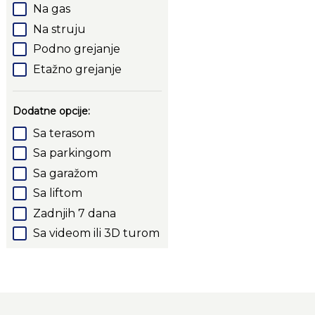
Na gas
Na struju
Podno grejanje
Etažno grejanje
Dodatne opcije:
Sa terasom
Sa parkingom
Sa garažom
Sa liftom
Zadnjih 7 dana
Sa videom ili 3D turom