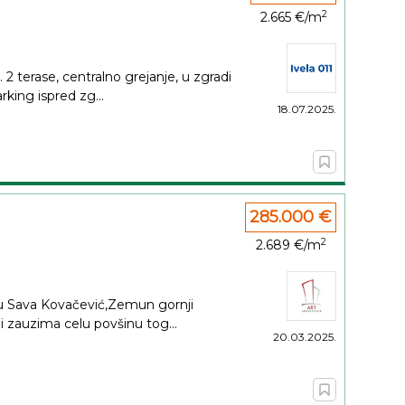
2
2.665 €/m
. 2 terase, centralno grejanje, u zgradi
rking ispred zg...
18.07.2025.
285.000 €
2
2.689 €/m
elju Sava Kovačević,Zemun gornji
 i zauzima celu povšinu tog...
20.03.2025.