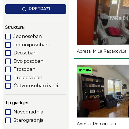
PRETRAŽI
Struktura:
Jednosoban
Jednoiposoban
Adresa: Mića Radakovića
Dvosoban
Dvoiposoban
Trosoban
3D TURA
Troiposoban
Četvorosoban i veći
Tip gradnje:
Novogradnja
Starogradnja
Adresa: Romanijska