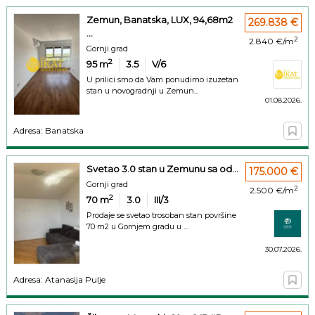
Zemun, Banatska, LUX, 94,68m2
269.838 €
...
2
2.840 €/m
Gornji grad
2
95
m
3.5
V/6
U prilici smo da Vam ponudimo izuzetan
stan u novogradnji u Zemun...
01.08.2026.
Adresa: Banatska
Svetao 3.0 stan u Zemunu sa od...
175.000 €
Gornji grad
2
2.500 €/m
2
70
m
3.0
III/3
Prodaje se svetao trosoban stan površine
70 m2 u Gornjem gradu u ...
30.07.2026.
Adresa: Atanasija Pulje