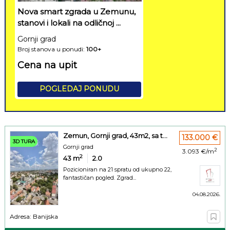
Nova smart zgrada u Zemunu,
stanovi i lokali na odličnoj ...
Gornji grad
Broj stanova u ponudi:
100+
Cena na upit
POGLEDAJ PONUDU
Zemun, Gornji grad, 43m2, sa t...
133.000 €
3D TURA
Gornji grad
2
3.093 €/m
2
43
m
2.0
Pozicioniran na 21 spratu od ukupno 22,
fantastičan pogled. Zgrad...
04.08.2026.
Adresa: Banijska