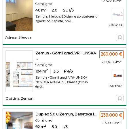
2.522 €/m
Gornji grad
2
46
m
2.0
SUT/3
Zemun, Šilerova, 2.0 stan u polusuturenu
zgrade od 3 sprata, novi...
21.03.2026.
Adresa: Šilerova
Zemun - Gornji grad, VRHUNSKA
260.000 €
...
2
2.500 €/m
Gornji grad
2
104
m
3.5
PR/6
Zemun - Gornji grad, VRHUNSKA
NOVOGRADNJA 3.5, 104m2 (terasa
25.09.2025.
6m2...
Opština: Zemun
Duplex 5.0 u Zemun, Banatska I...
239.000 €
Gornji grad
2
2.598 €/m
2
92
m
5.0
II/3