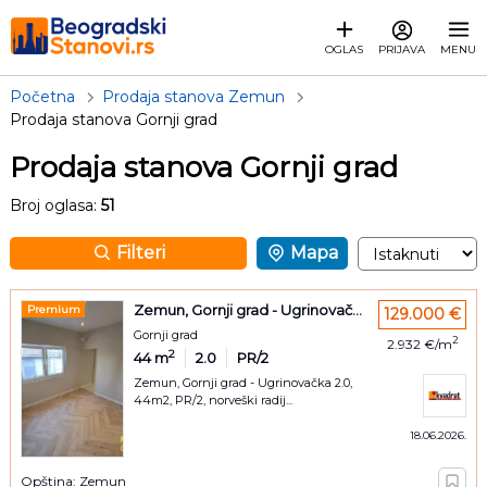
OGLAS
PRIJAVA
MENU
Početna
Prodaja stanova Zemun
Prodaja stanova Gornji grad
Prodaja stanova Gornji grad
Broj oglasa:
51
Filteri
Mapa
Zemun, Gornji grad - Ugrinovač...
Premium
129.000 €
Gornji grad
2
2.932 €/m
2
44
m
2.0
PR/2
Zemun, Gornji grad - Ugrinovačka 2.0,
44m2, PR/2, norveški radij...
18.06.2026.
Opština: Zemun