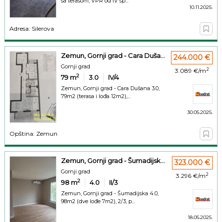
sa terasom, VPR od IV sp...
10.11.2025.
Adresa: Silerova
Zemun, Gornji grad - Cara Duša...
244.000 €
Gornji grad
2
3.089 €/m
2
79
m
3.0
IV/4
Zemun, Gornji grad - Cara Dušana 3.0,
79m2 (terasa i lođa 12m2),...
30.05.2025.
Opština: Zemun
Zemun, Gornji grad - Šumadijsk...
323.000 €
Gornji grad
2
3.296 €/m
2
98
m
4.0
II/3
Zemun, Gornji grad - Šumadijska 4.0,
98m2 (dve lođe 7m2), 2/3, p...
18.05.2025.