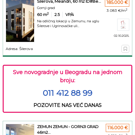
Šilerova, Meandri, 60 m2 ID#Be...
185.000 €
Gornji grad
2
3.083 €/m
2
60
m
2.5
VP/4
Na odličnoj lokaciji u Zemunu, na uglu
Šilerove i Ugrinovačke uli...
02.10.2025.
Adresa: Šilerova
Sve novogradnje u Beogradu na jednom
broju:
011 412 88 99
POZOVITE NAS VEĆ DANAS
ZEMUN ZEMUN - GORNJI GRAD
116.000 €
46m2...
2