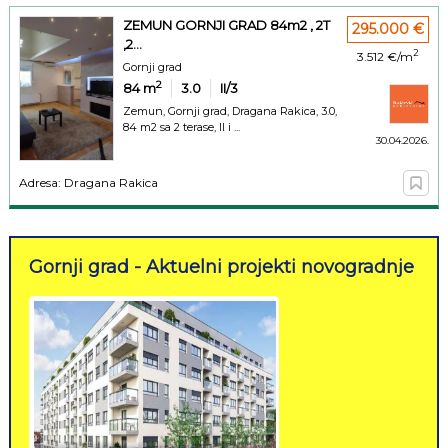
ZEMUN GORNJI GRAD 84m2 , 2T
295.000 €
,2...
2
3.512 €/m
Gornji grad
2
84
m
3.0
II/3
Zemun, Gornji grad, Dragana Rakica, 3.0,
84 m2 sa 2 terase, II i ...
30.04.2026.
Adresa: Dragana Rakica
Gornji grad - Aktuelni projekti novogradnje