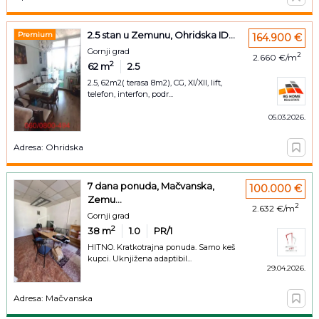
2.5 stan u Zemunu, Ohridska ID...
Premium
164.900 €
Gornji grad
2
2.660 €/m
2
62
m
2.5
2.5, 62m2( terasa 8m2), CG, XI/XII, lift,
telefon, interfon, podr...
05.03.2026.
Adresa: Ohridska
7 dana ponuda, Mačvanska,
100.000 €
Zemu...
2
2.632 €/m
Gornji grad
2
38
m
1.0
PR/1
HITNO. Kratkotrajna ponuda. Samo keš
kupci. Uknjižena adaptibil...
29.04.2026.
Adresa: Mačvanska