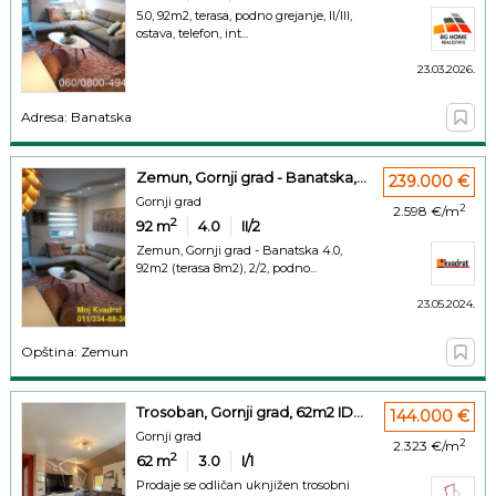
5.0, 92m2, terasa, podno grejanje, II/III,
ostava, telefon, int...
23.03.2026.
Adresa: Banatska
Zemun, Gornji grad - Banatska,...
239.000 €
Gornji grad
2
2.598 €/m
2
92
m
4.0
II/2
Zemun, Gornji grad - Banatska 4.0,
92m2 (terasa 8m2), 2/2, podno...
23.05.2024.
Opština: Zemun
Trosoban, Gornji grad, 62m2 ID...
144.000 €
Gornji grad
2
2.323 €/m
2
62
m
3.0
I/1
Prodaje se odličan uknjižen trosobni