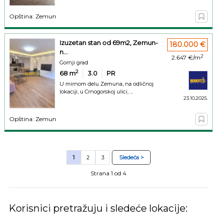
Opština: Zemun
Izuzetan stan od 69m2, Zemun-
180.000 €
n...
2
2.647 €/m
Gornji grad
2
68
m
3.0
PR
U mirnom delu Zemuna, na odličnoj
lokaciji, u Crnogorskoj ulici, ...
23.10.2025.
Opština: Zemun
1
2
3
Sledeća >
Strana 1 od 4
Korisnici pretražuju i sledeće lokacije: