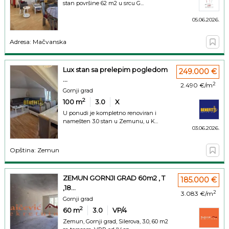
stan površine 62 m2 u srcu G...
05.06.2026.
Adresa: Mačvanska
Lux stan sa prelepim pogledom
249.000 €
...
2
2.490 €/m
Gornji grad
2
100
m
3.0
X
U ponudi je kompletno renoviran i
namešten 3.0 stan u Zemunu, u K...
03.06.2026.
Opština: Zemun
ZEMUN GORNJI GRAD 60m2 , T
185.000 €
,18...
2
3.083 €/m
Gornji grad
2
60
m
3.0
VP/4
Zemun, Gornji grad, Silerova, 3.0, 60 m2