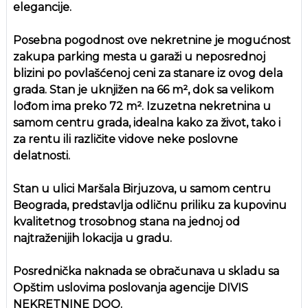
elegancije.
Posebna pogodnost ove nekretnine je mogućnost
zakupa parking mesta u garaži u neposrednoj
blizini po povlašćenoj ceni za stanare iz ovog dela
grada. Stan je uknjižen na 66 m², dok sa velikom
lođom ima preko 72 m². Izuzetna nekretnina u
samom centru grada, idealna kako za život, tako i
za rentu ili različite vidove neke poslovne
delatnosti.
Stan u ulici Maršala Birjuzova, u samom centru
Beograda, predstavlja odličnu priliku za kupovinu
kvalitetnog trosobnog stana na jednoj od
najtraženijih lokacija u gradu.
Posrednička naknada se obračunava u skladu sa
Opštim uslovima poslovanja agencije DIVIS
NEKRETNINE DOO.