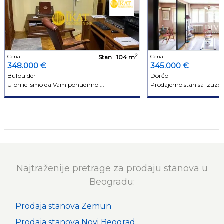
2
Cena:
Stan
|
104 m
Cena:
348.000 €
345.000 €
Bulbulder
Dorćol
U prilici smo da Vam ponudimo ...
Prodajemo stan sa izuzet
Najtraženije pretrage za prodaju stanova u
Beogradu:
Prodaja stanova Zemun
Prodaja stanova Novi Beograd