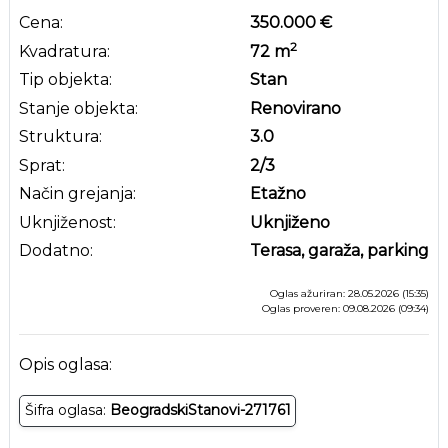
Cena:
350.000 €
2
Kvadratura:
72
m
Tip objekta:
Stan
Stanje objekta:
Renovirano
Struktura:
3.0
Sprat:
2
/3
Način grejanja:
Etažno
Uknjiženost:
Uknjiženo
Dodatno:
Terasa, garaža, parking
Oglas ažuriran: 28.05.2026 (15:35)
Oglas proveren: 09.08.2026 (09:34)
Opis oglasa:
Šifra oglasa:
BeogradskiStanovi-271761