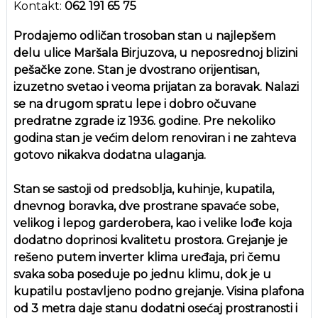
Kontakt:
062 191 65 75
Prodajemo odličan trosoban stan u najlepšem
delu ulice Maršala Birjuzova, u neposrednoj blizini
pešačke zone. Stan je dvostrano orijentisan,
izuzetno svetao i veoma prijatan za boravak. Nalazi
se na drugom spratu lepe i dobro očuvane
predratne zgrade iz 1936. godine. Pre nekoliko
godina stan je većim delom renoviran i ne zahteva
gotovo nikakva dodatna ulaganja.
Stan se sastoji od predsoblja, kuhinje, kupatila,
dnevnog boravka, dve prostrane spavaće sobe,
velikog i lepog garderobera, kao i velike lođe koja
dodatno doprinosi kvalitetu prostora. Grejanje je
rešeno putem inverter klima uređaja, pri čemu
svaka soba poseduje po jednu klimu, dok je u
kupatilu postavljeno podno grejanje. Visina plafona
od 3 metra daje stanu dodatni osećaj prostranosti i