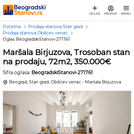
OGLAS
PRIJAVA
MENU
Početna
Prodaja stanova Stari grad
Prodaja stanova Obilićev venac
Oglas BeogradskiStanovi-271761
Maršala Birjuzova, Trosoban stan
na prodaju, 72m2, 350.000€
Šifra oglasa:
BeogradskiStanovi-271761
Beograd, Stari grad, Obilićev venac - Maršala Birjuzova