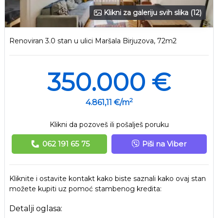
Klikni za galeriju svih slika (12)
Renoviran 3.0 stan u ulici Maršala Birjuzova, 72m2
350.000 €
2
4.861,11 €/m
Klikni da pozoveš ili pošalješ poruku
062 191 65 75
Piši na Viber
Kliknite i ostavite kontakt kako biste saznali kako ovaj stan
možete kupiti uz pomoć stambenog kredita:
Detalji oglasa: